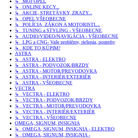
↳ MÔJ OPEL
↳ ONLINE KECY...
↳ AKCIE, STRETÁVKY, ZRAZY...
↳ OPEL VŠEOBECNE
↳ POLÍCIA, ZÁKON A MOTORISTI....
↳ TUNING a STYLING - VŠEOBECNE
↳ AUDIO/VIDEO/NAVIGÁCIA - VŠEOBECNE
↳ LPG a CNG- Vaše problémy, riešenia, postrehy
↳ KDE TO KÚPIM?
ASTRA
↳ ASTRA - ELEKTRO
↳ ASTRA - PODVOZOK/BRZDY
↳ ASTRA - MOTOR/PREVODOVKA
↳ ASTRA - INTERIÉR/EXTERIÉR
↳ ASTRA - VŠEOBECNE
VECTRA
↳ VECTRA - ELEKTRO
↳ VECTRA - PODVOZOK/BRZDY
↳ VECTRA - MOTOR/PREVODOVKA
↳ VECTRA - INTERIÉR/EXTERIÉR
↳ VECTRA - VŠEOBECNE
OMEGA, SIGNUM, INSIGNIA
↳ OMEGA, SIGNUM, INSIGNIA - ELEKTRO
↳ OMEGA, SIGNUM, INSIGNIA -