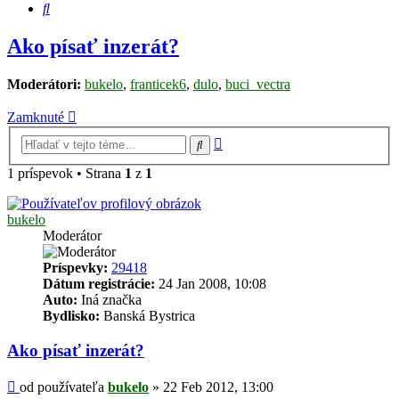
Hľadať
Ako písať inzerát?
Moderátori:
bukelo
,
franticek6
,
dulo
,
buci_vectra
Zamknuté
Rozšírené
Hľadať
vyhľadávanie
1 príspevok • Strana
1
z
1
bukelo
Moderátor
Príspevky:
29418
Dátum registrácie:
24 Jan 2008, 10:08
Auto:
Iná značka
Bydlisko:
Banská Bystrica
Ako písať inzerát?
Príspevok
od používateľa
bukelo
»
22 Feb 2012, 13:00