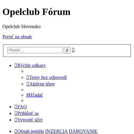
Opelclub Fórum
Opelclub Slovensko
Prejsť na obsah
Rozšírené
Hľadať
vyhľadávanie
Rýchle odkazy
Temy bez odpovedí
Aktívne témy
Hľadať
FAQ
Prihlásiť sa
Vytvoriť účet
Obsah portálu
INZERCIA
DAROVANIE