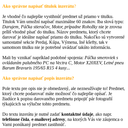
Ako správne napísať titulok inzerátu
?
Je vhodné čo najlepšie vystihnúť predmet už priamo v titulku.
Titulok Vám umožní napísať maximálne 60 znakov. Iba slová typu:
Darujem, Páčka stieračov, Motor, prípadne Rohožky
nie je zrovna
príliš vhodné písať do titulku. Názov predmetu, ktorý chcete
darovať je ideálne napísať priamo do titulku. Nakoľko sú vytvorené
samostatné sekcie Predaj, Kúpa, Výmena, Iné kšefty, tak v
samotnom titulku nie je potrebné uvádzať takúto informáciu.
Mali by vznikať napríklad podobné spojenia:
Páčka smeroviek s
ovládaním palubného PC na Vectra C, Motor X20XEV, Letné pneu
Barum Bravuris 195/65 R15 4 kusy
...
Ako správne napísať popis inzerátu?
Pole textu pre opis nie je obmedzený, ale nezneužívajte to! Predmet,
ktorý chcete podarovať máte možnosť čo najlepšie opísať. Je
žiadúce k popisu darovaného predmetu pripojiť pár fotografií
týkajúcich sa výlučne tohto predmetu.
Do textu inzerátu je nutné zadať
kontaktné údaje
, ako napr.
telefónne čísla
,
e-mailovej adresy
, na ktorých Vás vie záujemca o
Vami ponúkaný predmet zastihnúť.