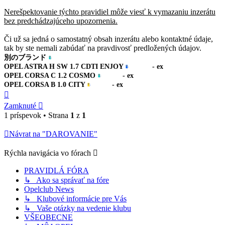
Nerešpektovanie týchto pravidiel môže viesť k vymazaniu inzerátu
bez predchádzajúceho upozornenia.
Či už sa jedná o samostatný obsah inzerátu alebo kontaktné údaje,
tak by ste nemali zabúdať na pravdivosť predložených údajov.
別のブランド
OPEL ASTRA H SW 1.7 CDTI ENJOY
- ex
OPEL CORSA C 1.2 COSMO
- ex
OPEL CORSA B 1.0 CITY
- ex
Hore
Zamknuté
1 príspevok • Strana
1
z
1
Návrat na "DAROVANIE"
Rýchla navigácia vo fórach
PRAVIDLÁ FÓRA
↳ Ako sa správať na fóre
Opelclub News
↳ Klubové informácie pre Vás
↳ Vaše otázky na vedenie klubu
VŠEOBECNE