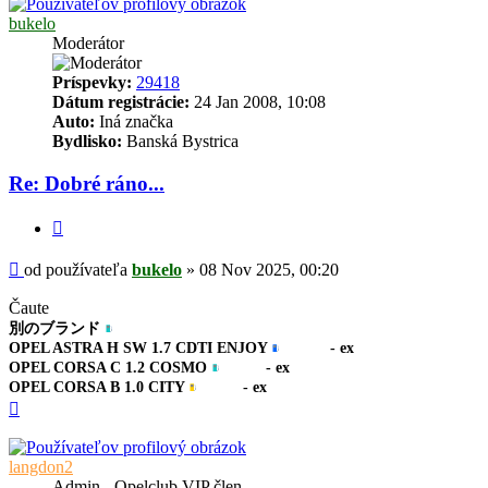
bukelo
Moderátor
Príspevky:
29418
Dátum registrácie:
24 Jan 2008, 10:08
Auto:
Iná značka
Bydlisko:
Banská Bystrica
Re: Dobré ráno...
Citovať
Príspevok
od používateľa
bukelo
»
08 Nov 2025, 00:20
Čaute
別のブランド
OPEL ASTRA H SW 1.7 CDTI ENJOY
- ex
OPEL CORSA C 1.2 COSMO
- ex
OPEL CORSA B 1.0 CITY
- ex
Hore
langdon2
Admin - Opelclub VIP člen