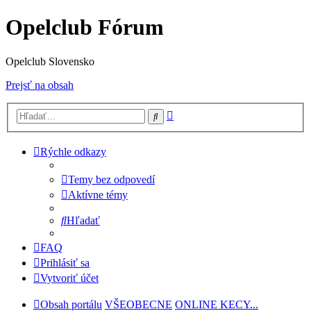
Opelclub Fórum
Opelclub Slovensko
Prejsť na obsah
Rozšírené
Hľadať
vyhľadávanie
Rýchle odkazy
Temy bez odpovedí
Aktívne témy
Hľadať
FAQ
Prihlásiť sa
Vytvoriť účet
Obsah portálu
VŠEOBECNE
ONLINE KECY...