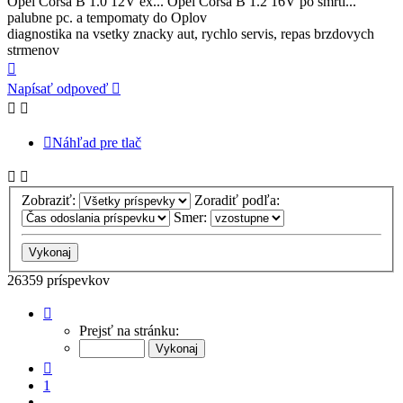
Opel Corsa B 1.0 12V ex... Opel Corsa B 1.2 16V po smrti...
palubne pc. a tempomaty do Oplov
diagnostika na vsetky znacky aut, rychlo servis, repas brzdovych
strmenov
Hore
Napísať odpoveď
Náhľad pre tlač
Zobraziť:
Zoradiť podľa:
Smer:
26359 príspevkov
Strana
1304
Prejsť na stránku:
z
1318
Predchádzajúci
1
…