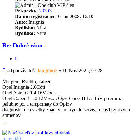
Príspevky:
23303
Dátum registrácie:
16 Jan 2008, 16:10
Auto:
Insignia
Bydlisko:
Nitra
Bydlisko:
Nitra
Re: Dobré ráno...
Citovať
Príspevok
od používateľa
langdon2
»
10 Nov 2025, 07:28
Morgen.. Rychlo, kafeee
Opel Insignia 2,0Cdti
Opel Astra G 1,4 16V ex...
Opel Corsa B 1.0 12V ex... Opel Corsa B 1.2 16V po smrti...
palubne pc. a tempomaty do Oplov
diagnostika na vsetky znacky aut, rychlo servis, repas brzdovych
strmenov
Hore
mirec320