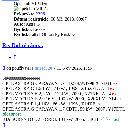
Opelclub VIP člen
Príspevky:
2396
Dátum registrácie:
08 Máj 2013, 09:07
Auto:
Astra G
Bydlisko:
Levice
Bydlisko alt:
POhronský Ruskov
Re: Dobré ráno...
Citovať
Príspevok
od používateľa
mirec320
»
13 Nov 2025, 13:04
Sevaaaaaaasteeeeeee
OPEL ASTRA G CARAVAN 1.7 TD,50kW,1998,X17DTL
ex
OPEL ASTRA G 1.6 16V , 74kW , 1998 , X16XEL , AT4
ex
OPEL VECTRA B 2,5 V6 , 125kW , 2000 , X25XE , AT 4
ex
OPEL VECTRA B 2,0 16 V , 100 kW, 2000 , X20XEV , AT4
ex
OPEL ASTRA F 1,4 16V , 66 kW , 1996 , X14XE
ex
OPEL ASTRA G CARAVAN 1.7 CDTI , 59 kW , 2007 , Y17DTL
súčastnosť
KIA SORENTO I, 2.5 CRDI, 103 kW, 2005, D4CB,
súčastnosť
Hore