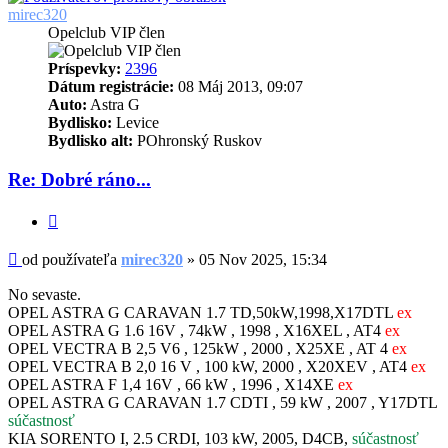
mirec320
Opelclub VIP člen
Príspevky:
2396
Dátum registrácie:
08 Máj 2013, 09:07
Auto:
Astra G
Bydlisko:
Levice
Bydlisko alt:
POhronský Ruskov
Re: Dobré ráno...
Citovať
Príspevok
od používateľa
mirec320
»
05 Nov 2025, 15:34
No sevaste.
OPEL ASTRA G CARAVAN 1.7 TD,50kW,1998,X17DTL
ex
OPEL ASTRA G 1.6 16V , 74kW , 1998 , X16XEL , AT4
ex
OPEL VECTRA B 2,5 V6 , 125kW , 2000 , X25XE , AT 4
ex
OPEL VECTRA B 2,0 16 V , 100 kW, 2000 , X20XEV , AT4
ex
OPEL ASTRA F 1,4 16V , 66 kW , 1996 , X14XE
ex
OPEL ASTRA G CARAVAN 1.7 CDTI , 59 kW , 2007 , Y17DTL
súčastnosť
KIA SORENTO I, 2.5 CRDI, 103 kW, 2005, D4CB,
súčastnosť