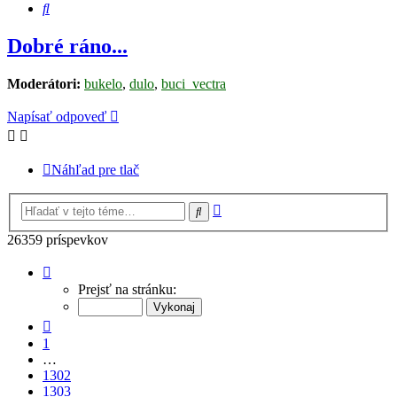
Hľadať
Dobré ráno...
Moderátori:
bukelo
,
dulo
,
buci_vectra
Napísať odpoveď
Náhľad pre tlač
Rozšírené
Hľadať
vyhľadávanie
26359 príspevkov
Strana
1304
Prejsť na stránku:
z
1318
Predchádzajúci
1
…
1302
1303