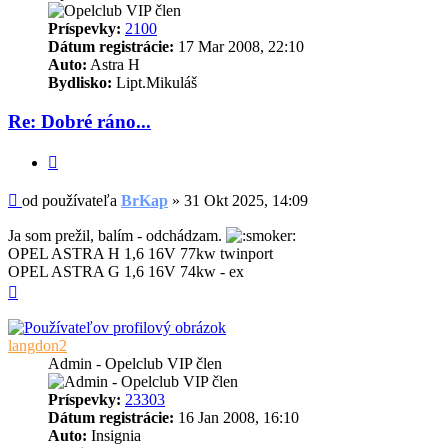
Príspevky:
2100
Dátum registrácie:
17 Mar 2008, 22:10
Auto:
Astra H
Bydlisko:
Lipt.Mikuláš
Re: Dobré ráno...
Citovať
Príspevok
od používateľa
BrKap
»
31 Okt 2025, 14:09
Ja som prežil, balím - odchádzam.
OPEL ASTRA H 1,6 16V 77kw twinport
OPEL ASTRA G 1,6 16V 74kw - ex
Hore
langdon2
Admin - Opelclub VIP člen
Príspevky:
23303
Dátum registrácie:
16 Jan 2008, 16:10
Auto:
Insignia