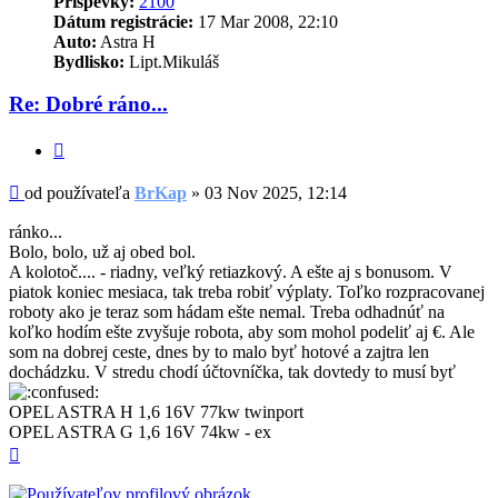
Príspevky:
2100
Dátum registrácie:
17 Mar 2008, 22:10
Auto:
Astra H
Bydlisko:
Lipt.Mikuláš
Re: Dobré ráno...
Citovať
Príspevok
od používateľa
BrKap
»
03 Nov 2025, 12:14
ránko...
Bolo, bolo, už aj obed bol.
A kolotoč.... - riadny, veľký retiazkový. A ešte aj s bonusom. V
piatok koniec mesiaca, tak treba robiť výplaty. Toľko rozpracovanej
roboty ako je teraz som hádam ešte nemal. Treba odhadnúť na
koľko hodím ešte zvyšuje robota, aby som mohol podeliť aj €. Ale
som na dobrej ceste, dnes by to malo byť hotové a zajtra len
dochádzku. V stredu chodí účtovníčka, tak dovtedy to musí byť
OPEL ASTRA H 1,6 16V 77kw twinport
OPEL ASTRA G 1,6 16V 74kw - ex
Hore