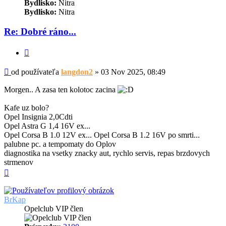
Bydlisko:
Nitra
Bydlisko:
Nitra
Re: Dobré ráno...
Citovať
Príspevok
od používateľa
langdon2
»
03 Nov 2025, 08:49
Morgen.. A zasa ten kolotoc zacina
Kafe uz bolo?
Opel Insignia 2,0Cdti
Opel Astra G 1,4 16V ex...
Opel Corsa B 1.0 12V ex... Opel Corsa B 1.2 16V po smrti...
palubne pc. a tempomaty do Oplov
diagnostika na vsetky znacky aut, rychlo servis, repas brzdovych
strmenov
Hore
BrKap
Opelclub VIP člen