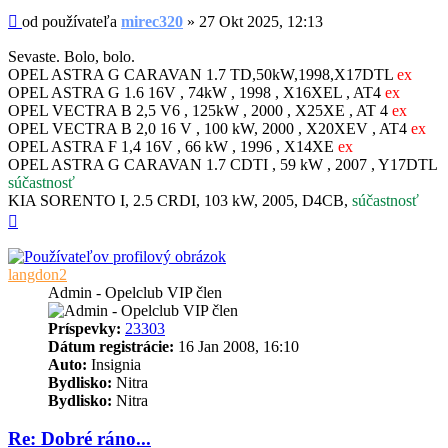
Príspevok
od používateľa
mirec320
»
27 Okt 2025, 12:13
Sevaste. Bolo, bolo.
OPEL ASTRA G CARAVAN 1.7 TD,50kW,1998,X17DTL
ex
OPEL ASTRA G 1.6 16V , 74kW , 1998 , X16XEL , AT4
ex
OPEL VECTRA B 2,5 V6 , 125kW , 2000 , X25XE , AT 4
ex
OPEL VECTRA B 2,0 16 V , 100 kW, 2000 , X20XEV , AT4
ex
OPEL ASTRA F 1,4 16V , 66 kW , 1996 , X14XE
ex
OPEL ASTRA G CARAVAN 1.7 CDTI , 59 kW , 2007 , Y17DTL
súčastnosť
KIA SORENTO I, 2.5 CRDI, 103 kW, 2005, D4CB,
súčastnosť
Hore
langdon2
Admin - Opelclub VIP člen
Príspevky:
23303
Dátum registrácie:
16 Jan 2008, 16:10
Auto:
Insignia
Bydlisko:
Nitra
Bydlisko:
Nitra
Re: Dobré ráno...