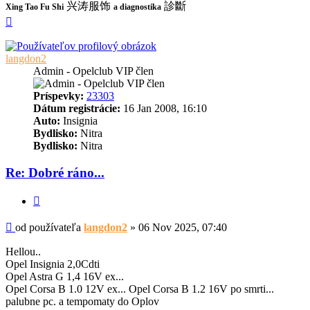
兴涛服饰
診斷
Xing Tao Fu Shi
a diagnostika
Hore
langdon2
Admin - Opelclub VIP člen
Príspevky:
23303
Dátum registrácie:
16 Jan 2008, 16:10
Auto:
Insignia
Bydlisko:
Nitra
Bydlisko:
Nitra
Re: Dobré ráno...
Citovať
Príspevok
od používateľa
langdon2
»
06 Nov 2025, 07:40
Hellou..
Opel Insignia 2,0Cdti
Opel Astra G 1,4 16V ex...
Opel Corsa B 1.0 12V ex... Opel Corsa B 1.2 16V po smrti...
palubne pc. a tempomaty do Oplov