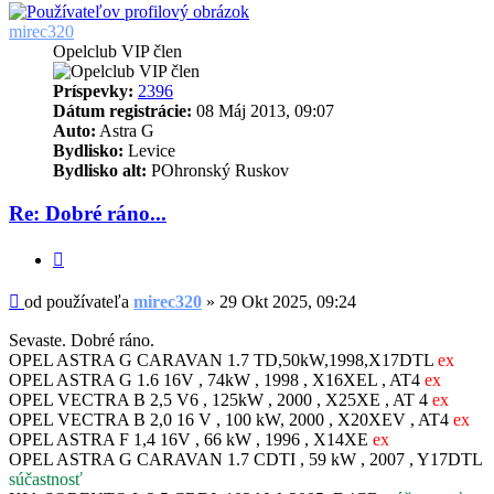
mirec320
Opelclub VIP člen
Príspevky:
2396
Dátum registrácie:
08 Máj 2013, 09:07
Auto:
Astra G
Bydlisko:
Levice
Bydlisko alt:
POhronský Ruskov
Re: Dobré ráno...
Citovať
Príspevok
od používateľa
mirec320
»
29 Okt 2025, 09:24
Sevaste. Dobré ráno.
OPEL ASTRA G CARAVAN 1.7 TD,50kW,1998,X17DTL
ex
OPEL ASTRA G 1.6 16V , 74kW , 1998 , X16XEL , AT4
ex
OPEL VECTRA B 2,5 V6 , 125kW , 2000 , X25XE , AT 4
ex
OPEL VECTRA B 2,0 16 V , 100 kW, 2000 , X20XEV , AT4
ex
OPEL ASTRA F 1,4 16V , 66 kW , 1996 , X14XE
ex
OPEL ASTRA G CARAVAN 1.7 CDTI , 59 kW , 2007 , Y17DTL
súčastnosť