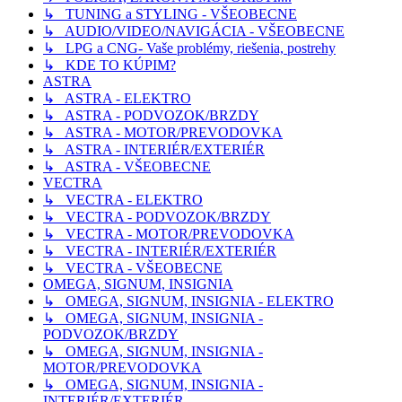
↳ TUNING a STYLING - VŠEOBECNE
↳ AUDIO/VIDEO/NAVIGÁCIA - VŠEOBECNE
↳ LPG a CNG- Vaše problémy, riešenia, postrehy
↳ KDE TO KÚPIM?
ASTRA
↳ ASTRA - ELEKTRO
↳ ASTRA - PODVOZOK/BRZDY
↳ ASTRA - MOTOR/PREVODOVKA
↳ ASTRA - INTERIÉR/EXTERIÉR
↳ ASTRA - VŠEOBECNE
VECTRA
↳ VECTRA - ELEKTRO
↳ VECTRA - PODVOZOK/BRZDY
↳ VECTRA - MOTOR/PREVODOVKA
↳ VECTRA - INTERIÉR/EXTERIÉR
↳ VECTRA - VŠEOBECNE
OMEGA, SIGNUM, INSIGNIA
↳ OMEGA, SIGNUM, INSIGNIA - ELEKTRO
↳ OMEGA, SIGNUM, INSIGNIA -
PODVOZOK/BRZDY
↳ OMEGA, SIGNUM, INSIGNIA -
MOTOR/PREVODOVKA
↳ OMEGA, SIGNUM, INSIGNIA -
INTERIÉR/EXTERIÉR