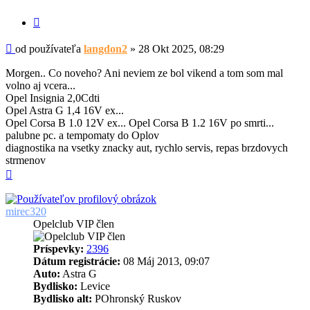
Citovať
Príspevok
od používateľa
langdon2
»
28 Okt 2025, 08:29
Morgen.. Co noveho? Ani neviem ze bol vikend a tom som mal
volno aj vcera...
Opel Insignia 2,0Cdti
Opel Astra G 1,4 16V ex...
Opel Corsa B 1.0 12V ex... Opel Corsa B 1.2 16V po smrti...
palubne pc. a tempomaty do Oplov
diagnostika na vsetky znacky aut, rychlo servis, repas brzdovych
strmenov
Hore
mirec320
Opelclub VIP člen
Príspevky:
2396
Dátum registrácie:
08 Máj 2013, 09:07
Auto:
Astra G
Bydlisko:
Levice
Bydlisko alt:
POhronský Ruskov