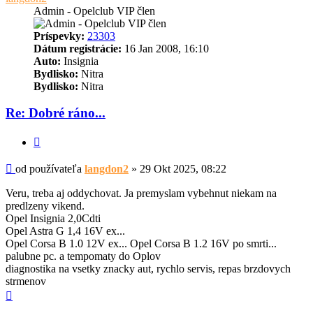
Admin - Opelclub VIP člen
Príspevky:
23303
Dátum registrácie:
16 Jan 2008, 16:10
Auto:
Insignia
Bydlisko:
Nitra
Bydlisko:
Nitra
Re: Dobré ráno...
Citovať
Príspevok
od používateľa
langdon2
»
29 Okt 2025, 08:22
Veru, treba aj oddychovat. Ja premyslam vybehnut niekam na
predlzeny vikend.
Opel Insignia 2,0Cdti
Opel Astra G 1,4 16V ex...
Opel Corsa B 1.0 12V ex... Opel Corsa B 1.2 16V po smrti...
palubne pc. a tempomaty do Oplov
diagnostika na vsetky znacky aut, rychlo servis, repas brzdovych
strmenov
Hore