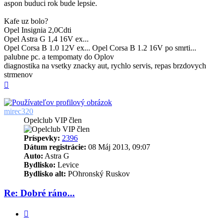
aspon buduci rok bude lepsie.
Kafe uz bolo?
Opel Insignia 2,0Cdti
Opel Astra G 1,4 16V ex...
Opel Corsa B 1.0 12V ex... Opel Corsa B 1.2 16V po smrti...
palubne pc. a tempomaty do Oplov
diagnostika na vsetky znacky aut, rychlo servis, repas brzdovych
strmenov
Hore
mirec320
Opelclub VIP člen
Príspevky:
2396
Dátum registrácie:
08 Máj 2013, 09:07
Auto:
Astra G
Bydlisko:
Levice
Bydlisko alt:
POhronský Ruskov
Re: Dobré ráno...
Citovať