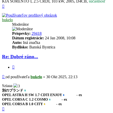
KIA SORENTO I, 2.5 CRDI, 103 kW, 2005, D4CB,
súčastnosť
Hore
bukelo
Moderátor
Príspevky:
29418
Dátum registrácie:
24 Jan 2008, 10:08
Auto:
Iná značka
Bydlisko:
Banská Bystrica
Re: Dobré ráno...
Citovať
Príspevok
od používateľa
bukelo
»
30 Okt 2025, 22:13
Sziaaa
別のブランド
OPEL ASTRA H SW 1.7 CDTI ENJOY
- ex
OPEL CORSA C 1.2 COSMO
- ex
OPEL CORSA B 1.0 CITY
- ex
Hore