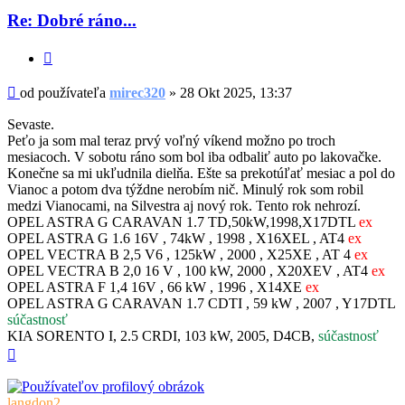
Re: Dobré ráno...
Citovať
Príspevok
od používateľa
mirec320
»
28 Okt 2025, 13:37
Sevaste.
Peťo ja som mal teraz prvý voľný víkend možno po troch
mesiacoch. V sobotu ráno som bol iba odbaliť auto po lakovačke.
Konečne sa mi ukľudnila dielňa. Ešte sa prekotúľať mesiac a pol do
Vianoc a potom dva týždne nerobím nič. Minulý rok som robil
medzi Vianocami, na Silvestra aj nový rok. Tento rok nehrozí.
OPEL ASTRA G CARAVAN 1.7 TD,50kW,1998,X17DTL
ex
OPEL ASTRA G 1.6 16V , 74kW , 1998 , X16XEL , AT4
ex
OPEL VECTRA B 2,5 V6 , 125kW , 2000 , X25XE , AT 4
ex
OPEL VECTRA B 2,0 16 V , 100 kW, 2000 , X20XEV , AT4
ex
OPEL ASTRA F 1,4 16V , 66 kW , 1996 , X14XE
ex
OPEL ASTRA G CARAVAN 1.7 CDTI , 59 kW , 2007 , Y17DTL
súčastnosť
KIA SORENTO I, 2.5 CRDI, 103 kW, 2005, D4CB,
súčastnosť
Hore
langdon2