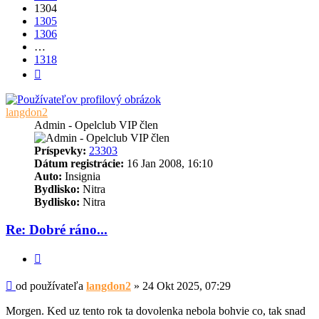
1304
1305
1306
…
1318
Ďalšia
langdon2
Admin - Opelclub VIP člen
Príspevky:
23303
Dátum registrácie:
16 Jan 2008, 16:10
Auto:
Insignia
Bydlisko:
Nitra
Bydlisko:
Nitra
Re: Dobré ráno...
Citovať
Príspevok
od používateľa
langdon2
»
24 Okt 2025, 07:29
Morgen. Ked uz tento rok ta dovolenka nebola bohvie co, tak snad