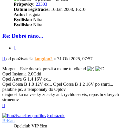
Príspevky:
23303
Dátum registrácie:
16 Jan 2008, 16:10
Auto:
Insignia
Bydlisko:
Nitra
Bydlisko:
Nitra
Re: Dobré ráno...
Citovať
Príspevok
od používateľa
langdon2
»
31 Okt 2025, 07:57
Morgen.. Este dnesok prezit a mame tu vikend
Opel Insignia 2,0Cdti
Opel Astra G 1,4 16V ex...
Opel Corsa B 1.0 12V ex... Opel Corsa B 1.2 16V po smrti...
palubne pc. a tempomaty do Oplov
diagnostika na vsetky znacky aut, rychlo servis, repas brzdovych
strmenov
Hore
BrKap
Opelclub VIP člen