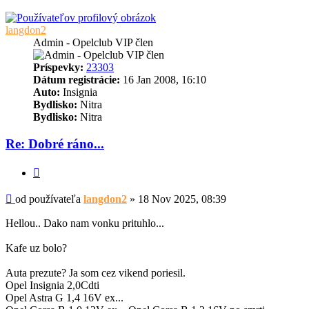
langdon2
Admin - Opelclub VIP člen
Príspevky:
23303
Dátum registrácie:
16 Jan 2008, 16:10
Auto:
Insignia
Bydlisko:
Nitra
Bydlisko:
Nitra
Re: Dobré ráno...
Citovať
Príspevok
od používateľa
langdon2
»
18 Nov 2025, 08:39
Hellou.. Dako nam vonku prituhlo...
Kafe uz bolo?
Auta prezute? Ja som cez vikend poriesil.
Opel Insignia 2,0Cdti
Opel Astra G 1,4 16V ex...