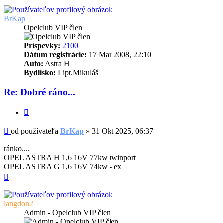
BrKap
Opelclub VIP člen
Príspevky:
2100
Dátum registrácie:
17 Mar 2008, 22:10
Auto:
Astra H
Bydlisko:
Lipt.Mikuláš
Re: Dobré ráno...
Citovať
Príspevok
od používateľa
BrKap
»
31 Okt 2025, 06:37
ránko....
OPEL ASTRA H 1,6 16V 77kw twinport
OPEL ASTRA G 1,6 16V 74kw - ex
Hore
langdon2
Admin - Opelclub VIP člen