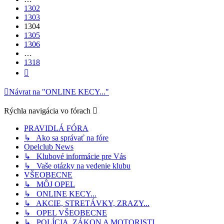
1302
1303
1304
1305
1306
…
1318
Ďalšia
Návrat na "ONLINE KECY..."
Rýchla navigácia vo fórach
PRAVIDLÁ FÓRA
↳ Ako sa správať na fóre
Opelclub News
↳ Klubové informácie pre Vás
↳ Vaše otázky na vedenie klubu
VŠEOBECNE
↳ MÔJ OPEL
↳ ONLINE KECY...
↳ AKCIE, STRETÁVKY, ZRAZY...
↳ OPEL VŠEOBECNE
↳ POLÍCIA, ZÁKON A MOTORISTI....