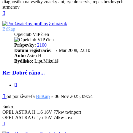
diagnostika na vsetky znacky aut, rychlo servis, repas brzdovych
strmenov
Hore
BrKap
Opelclub VIP člen
Príspevky:
2100
Dátum registrácie:
17 Mar 2008, 22:10
Auto:
Astra H
Bydlisko:
Lipt.Mikuláš
Re: Dobré ráno...
Citovať
Príspevok
od používateľa
BrKap
»
06 Nov 2025, 09:54
ránko...
OPEL ASTRA H 1,6 16V 77kw twinport
OPEL ASTRA G 1,6 16V 74kw - ex
Hore