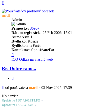
Hore
macil
Admin
Príspevky:
36967
Dátum registrácie:
25 Feb 2006, 15:01
Auto:
Astra J
Bydlisko:
Košice
Bydlisko alt:
Furča
Kontaktovať používateľa:
Kontaktné
informácie
ICQ
Odkaz na vlastný web
používateľa
-
Re: Dobré ráno...
macil
Citovať
Príspevok
od používateľa
macil
»
05 Nov 2025, 17:39
No nazdar.
Opel Astra J-ST, A16LET LPG
Opel Astra F-CC, X18XE