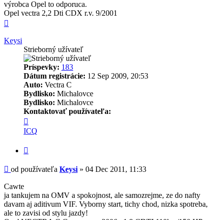
výrobca Opel to odporuca.
Opel vectra 2,2 Dti CDX r.v. 9/2001
Hore
Keysi
Strieborný užívateľ
Príspevky:
183
Dátum registrácie:
12 Sep 2009, 20:53
Auto:
Vectra C
Bydlisko:
Michalovce
Bydlisko:
Michalovce
Kontaktovať používateľa:
Kontaktné
informácie
ICQ
používateľa
-
Citovať
Keysi
Príspevok
od používateľa
Keysi
»
04 Dec 2011, 11:33
Cawte
ja tankujem na OMV a spokojnost, ale samozrejme, ze do nafty
davam aj aditivum VIF. Vyborny start, tichy chod, nizka spotreba,
ale to zavisi od stylu jazdy!