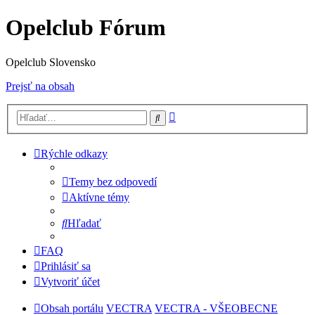
Opelclub Fórum
Opelclub Slovensko
Prejsť na obsah
Rozšírené
Hľadať
vyhľadávanie
Rýchle odkazy
Temy bez odpovedí
Aktívne témy
Hľadať
FAQ
Prihlásiť sa
Vytvoriť účet
Obsah portálu
VECTRA
VECTRA - VŠEOBECNE