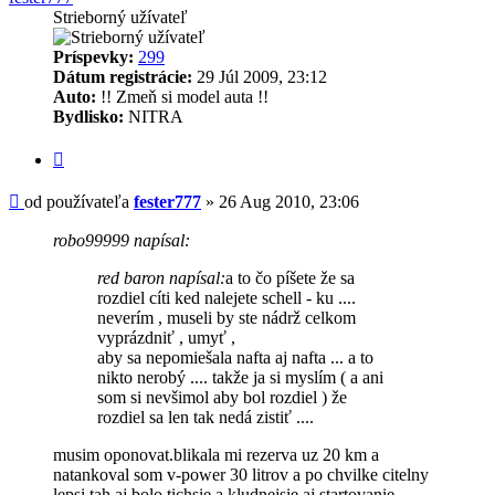
Strieborný užívateľ
Príspevky:
299
Dátum registrácie:
29 Júl 2009, 23:12
Auto:
!! Zmeň si model auta !!
Bydlisko:
NITRA
Citovať
Príspevok
od používateľa
fester777
»
26 Aug 2010, 23:06
robo99999 napísal:
red baron napísal:
a to čo píšete že sa
rozdiel cíti ked nalejete schell - ku ....
neverím , museli by ste nádrž celkom
vyprázdniť , umyť ,
aby sa nepomiešala nafta aj nafta ... a to
nikto nerobý .... takže ja si myslím ( a ani
som si nevšimol aby bol rozdiel ) že
rozdiel sa len tak nedá zistiť ....
musim oponovat.blikala mi rezerva uz 20 km a
natankoval som v-power 30 litrov a po chvilke citelny
lepsi tah aj bolo tichsie a kludnejsie aj startovanie