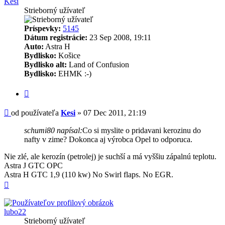
Kesi
Strieborný užívateľ
Príspevky:
5145
Dátum registrácie:
23 Sep 2008, 19:11
Auto:
Astra H
Bydlisko:
Košice
Bydlisko alt:
Land of Confusion
Bydlisko:
EHMK :-)
Citovať
Príspevok
od používateľa
Kesi
»
07 Dec 2011, 21:19
schumi80 napísal:
Co si myslite o pridavani kerozinu do
nafty v zime? Dokonca aj výrobca Opel to odporuca.
Nie zlé, ale kerozín (petrolej) je suchší a má vyššiu zápalnú teplotu.
Astra J GTC OPC
Astra H GTC 1,9 (110 kw) No Swirl flaps. No EGR.
Hore
lubo22
Strieborný užívateľ