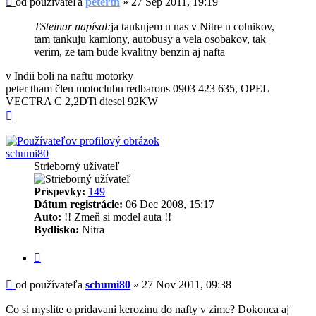
od používateľa
peterth
»
27 Sep 2011, 19:19
TSteinar napísal:
ja tankujem u nas v Nitre u colnikov,
tam tankuju kamiony, autobusy a vela osobakov, tak
verim, ze tam bude kvalitny benzin aj nafta
v Indii boli na naftu motorky
peter tham člen motoclubu redbarons 0903 423 635, OPEL
VECTRA C 2,2DTi diesel 92KW
Hore
schumi80
Strieborný užívateľ
Príspevky:
149
Dátum registrácie:
06 Dec 2008, 15:17
Auto:
!! Zmeň si model auta !!
Bydlisko:
Nitra
Citovať
Príspevok
od používateľa
schumi80
»
27 Nov 2011, 09:38
Co si myslite o pridavani kerozinu do nafty v zime? Dokonca aj