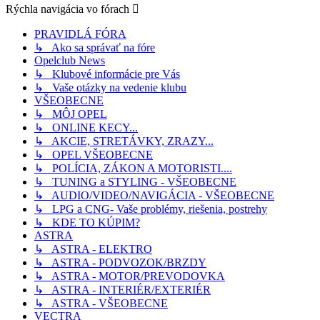
Rýchla navigácia vo fórach
PRAVIDLÁ FÓRA
↳ Ako sa správať na fóre
Opelclub News
↳ Klubové informácie pre Vás
↳ Vaše otázky na vedenie klubu
VŠEOBECNE
↳ MÔJ OPEL
↳ ONLINE KECY...
↳ AKCIE, STRETÁVKY, ZRAZY...
↳ OPEL VŠEOBECNE
↳ POLÍCIA, ZÁKON A MOTORISTI....
↳ TUNING a STYLING - VŠEOBECNE
↳ AUDIO/VIDEO/NAVIGÁCIA - VŠEOBECNE
↳ LPG a CNG- Vaše problémy, riešenia, postrehy
↳ KDE TO KÚPIM?
ASTRA
↳ ASTRA - ELEKTRO
↳ ASTRA - PODVOZOK/BRZDY
↳ ASTRA - MOTOR/PREVODOVKA
↳ ASTRA - INTERIÉR/EXTERIÉR
↳ ASTRA - VŠEOBECNE
VECTRA