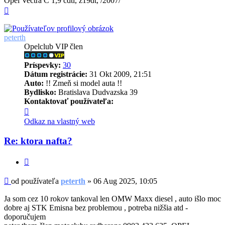
Opel Vectra C 1,9 cdti, z19dt, /2007/
Hore
peterth
Opelclub VIP člen
Príspevky:
30
Dátum registrácie:
31 Okt 2009, 21:51
Auto:
!! Zmeň si model auta !!
Bydlisko:
Bratislava Dudvazska 39
Kontaktovať používateľa:
Kontaktné
informácie
Odkaz na vlastný web
používateľa
-
Re: ktora nafta?
peterth
Citovať
Príspevok
od používateľa
peterth
»
06 Aug 2025, 10:05
Ja som cez 10 rokov tankoval len OMW Maxx diesel , auto išlo moc
dobre aj STK Emisna bez problemou , potreba nižšia atd -
doporučujem