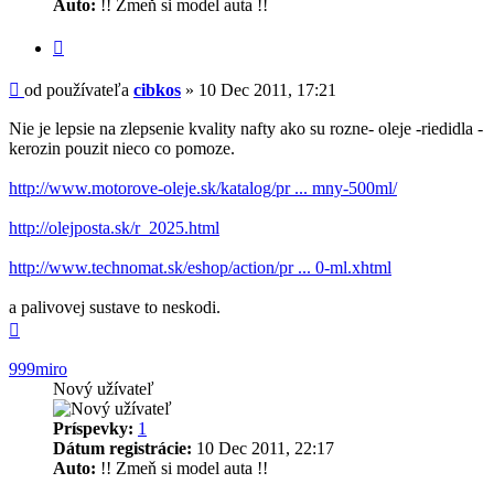
Auto:
!! Zmeň si model auta !!
Citovať
Príspevok
od používateľa
cibkos
»
10 Dec 2011, 17:21
Nie je lepsie na zlepsenie kvality nafty ako su rozne- oleje -riedidla -
kerozin pouzit nieco co pomoze.
http://www.motorove-oleje.sk/katalog/pr ... mny-500ml/
http://olejposta.sk/r_2025.html
http://www.technomat.sk/eshop/action/pr ... 0-ml.xhtml
a palivovej sustave to neskodi.
Hore
999miro
Nový užívateľ
Príspevky:
1
Dátum registrácie:
10 Dec 2011, 22:17
Auto:
!! Zmeň si model auta !!