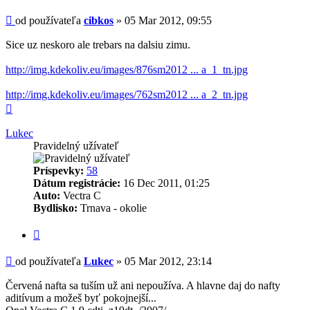
Príspevok
od používateľa
cibkos
»
05 Mar 2012, 09:55
Sice uz neskoro ale trebars na dalsiu zimu.
http://img.kdekoliv.eu/images/876sm2012 ... a_1_tn.jpg
http://img.kdekoliv.eu/images/762sm2012 ... a_2_tn.jpg
Hore
Lukec
Pravidelný užívateľ
Príspevky:
58
Dátum registrácie:
16 Dec 2011, 01:25
Auto:
Vectra C
Bydlisko:
Trnava - okolie
Citovať
Príspevok
od používateľa
Lukec
»
05 Mar 2012, 23:14
Červená nafta sa tuším už ani nepoužíva. A hlavne daj do nafty
aditívum a možeš byť pokojnejší...