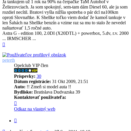
Ja tankujem už 1 rok na 90% na čerpačke TaM Autohof v
Želiezovciach. Ja som spokojný, sem-tam dám Diesel 60, ale ja som
rozdiel necítil. Bratovi vyšla nižšia spotreba o pár dcl na100km
oproti Slovnaftke. K Shellke toľko viem dodať že kamoš tankuje v
len Šahách na Shellke benzín a vzime raz sa mu to stalo že nevedel
naštartovať 1,5 ročné auto.
Astra G - edition 100, 2.0DI (X20DTL) + powerbox, 5.dv, r.v. 2000
... IRMSCHER ...
Hore
peterth
Opelclub VIP člen
Príspevky:
30
Dátum registrácie:
31 Okt 2009, 21:51
Auto:
!! Zmeň si model auta !!
Bydlisko:
Bratislava Dudvazska 39
Kontaktovať používateľa:
Kontaktné
informácie
Odkaz na vlastný web
používateľa
-
Citovať
peterth
Príspevok