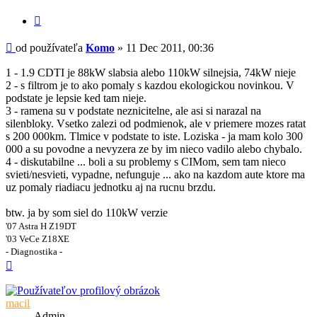
Citovať
Príspevok
od používateľa
Komo
»
11 Dec 2011, 00:36
1 - 1.9 CDTI je 88kW slabsia alebo 110kW silnejsia, 74kW nieje
2 - s filtrom je to ako pomaly s kazdou ekologickou novinkou. V
podstate je lepsie ked tam nieje.
3 - ramena su v podstate neznicitelne, ale asi si narazal na
silenbloky. Vsetko zalezi od podmienok, ale v priemere mozes ratat
s 200 000km. Tlmice v podstate to iste. Loziska - ja mam kolo 300
000 a su povodne a nevyzera ze by im nieco vadilo alebo chybalo.
4 - diskutabilne ... boli a su problemy s CIMom, sem tam nieco
svieti/nesvieti, vypadne, nefunguje ... ako na kazdom aute ktore ma
uz pomaly riadiacu jednotku aj na rucnu brzdu.
btw. ja by som siel do 110kW verzie
'07 Astra H Z19DT
'03 VeCe Z18XE
- Diagnostika -
Hore
macil
Admin