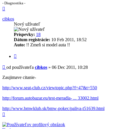
- Diagnostika -
Hore
cibkos
Nový užívateľ
Príspevky:
18
Dátum registrácie:
10 Feb 2011, 18:52
Auto:
!! Zmeň si model auta !!
Citovať
Príspevok
od používateľa
cibkos
»
06 Dec 2011, 10:28
Zaujimave citanie-
http://www.seat-club.cz/viewtopic.php?f=47&t=550
http://forum.autobazar.eu/test-meradla- ... 33002.html
http://www.bmwklub.sk/bmw-pokec/paliva-t51639.html
Hore