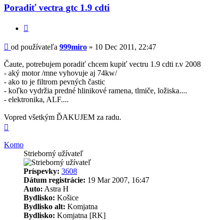
Poradiť vectra gtc 1.9 cdti
Citovať
Príspevok
od používateľa
999miro
»
10 Dec 2011, 22:47
Čaute, potrebujem poradiť chcem kupiť vectru 1.9 cdti r.v 2008
- aký motor /mne vyhovuje aj 74kw/
- ako to je filtrom pevných častic
- koľko vydržia predné hlinikové ramena, tlmiče, ložiska....
- elektronika, ALF....
Vopred všetkým ĎAKUJEM za radu.
Hore
Komo
Strieborný užívateľ
Príspevky:
3608
Dátum registrácie:
19 Mar 2007, 16:47
Auto:
Astra H
Bydlisko:
Košice
Bydlisko alt:
Komjatna
Bydlisko:
Komjatna [RK]