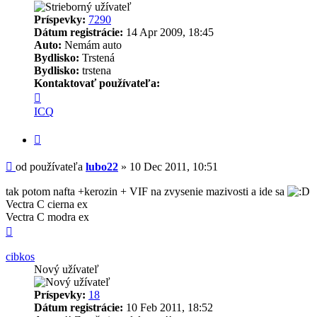
Príspevky:
7290
Dátum registrácie:
14 Apr 2009, 18:45
Auto:
Nemám auto
Bydlisko:
Trstená
Bydlisko:
trstena
Kontaktovať používateľa:
Kontaktné
informácie
ICQ
používateľa
-
Citovať
lubo22
Príspevok
od používateľa
lubo22
»
10 Dec 2011, 10:51
tak potom nafta +kerozin + VIF na zvysenie mazivosti a ide sa
Vectra C cierna ex
Vectra C modra ex
Hore
cibkos
Nový užívateľ
Príspevky:
18
Dátum registrácie:
10 Feb 2011, 18:52