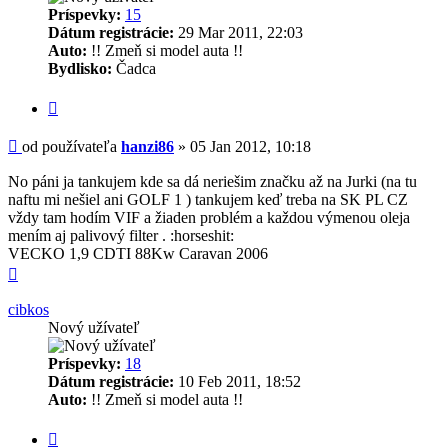
Príspevky:
15
Dátum registrácie:
29 Mar 2011, 22:03
Auto:
!! Zmeň si model auta !!
Bydlisko:
Čadca
Citovať
Príspevok
od používateľa
hanzi86
»
05 Jan 2012, 10:18
No páni ja tankujem kde sa dá neriešim značku až na Jurki (na tu
naftu mi nešiel ani GOLF 1 ) tankujem keď treba na SK PL CZ
vždy tam hodím VIF a žiaden problém a každou výmenou oleja
mením aj palivový filter . :horseshit:
VECKO 1,9 CDTI 88Kw Caravan 2006
Hore
cibkos
Nový užívateľ
Príspevky:
18
Dátum registrácie:
10 Feb 2011, 18:52
Auto:
!! Zmeň si model auta !!
Citovať