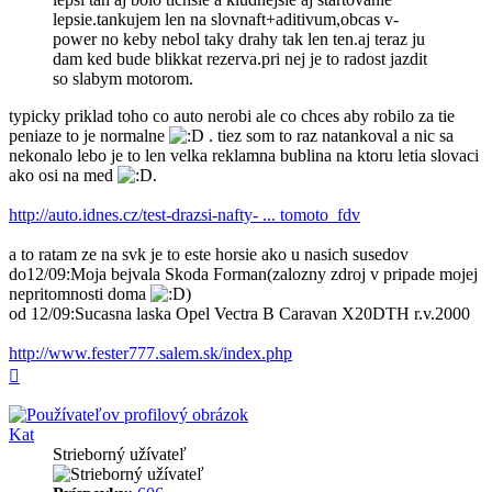
lepsie.tankujem len na slovnaft+aditivum,obcas v-
power no keby nebol taky drahy tak len ten.aj teraz ju
dam ked bude blikkat rezerva.pri nej je to radost jazdit
so slabym motorom.
typicky priklad toho co auto nerobi ale co chces aby robilo za tie
peniaze to je normalne
. tiez som to raz natankoval a nic sa
nekonalo lebo je to len velka reklamna bublina na ktoru letia slovaci
ako osi na med
.
http://auto.idnes.cz/test-drazsi-nafty- ... tomoto_fdv
a to ratam ze na svk je to este horsie ako u nasich susedov
do12/09:Moja bejvala Skoda Forman(zalozny zdroj v pripade mojej
nepritomnosti doma
)
od 12/09:Sucasna laska Opel Vectra B Caravan X20DTH r.v.2000
http://www.fester777.salem.sk/index.php
Hore
Kat
Strieborný užívateľ