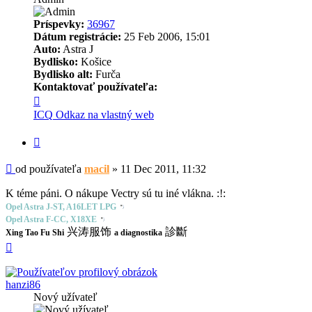
Príspevky:
36967
Dátum registrácie:
25 Feb 2006, 15:01
Auto:
Astra J
Bydlisko:
Košice
Bydlisko alt:
Furča
Kontaktovať používateľa:
Kontaktné
informácie
ICQ
Odkaz na vlastný web
používateľa
-
Citovať
macil
Príspevok
od používateľa
macil
»
11 Dec 2011, 11:32
K téme páni. O nákupe Vectry sú tu iné vlákna. :!:
Opel Astra J-ST, A16LET LPG
Opel Astra F-CC, X18XE
兴涛服饰
診斷
Xing Tao Fu Shi
a diagnostika
Hore
hanzi86
Nový užívateľ