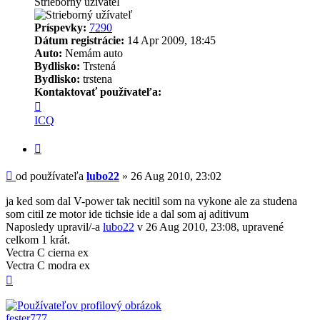
Strieborný užívateľ
Príspevky:
7290
Dátum registrácie:
14 Apr 2009, 18:45
Auto:
Nemám auto
Bydlisko:
Trstená
Bydlisko:
trstena
Kontaktovať používateľa:
Kontaktné
informácie
ICQ
používateľa
-
Citovať
lubo22
Príspevok
od používateľa
lubo22
»
26 Aug 2010, 23:02
ja ked som dal V-power tak necitil som na vykone ale za studena
som citil ze motor ide tichsie ide a dal som aj aditivum
Naposledy upravil/-a
lubo22
v 26 Aug 2010, 23:08, upravené
celkom 1 krát.
Vectra C cierna ex
Vectra C modra ex
Hore
fester777