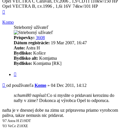
Opel VECTRA C Caravan, r.v.2006 , 1,9 CDTI 110kw/150 HP
Opel VECTRA B, r.v.1996 , 1,6i 16V 74kw/101 HP
Hore
Komo
Strieborný užívateľ
Príspevky:
3608
Dátum registrácie:
19 Mar 2007, 16:47
Auto:
Astra H
Bydlisko:
Košice
Bydlisko alt:
Komjatna
Bydlisko:
Komjatna [RK]
Citovať
Príspevok
od používateľa
Komo
»
04 Dec 2011, 14:12
schumi80 napísal:
Co si myslite o pridavani kerozinu do
nafty v zime? Dokonca aj výrobca Opel to odporuca.
nafta je v dnesnej dobe na zimu uz pripravena priamo vyrobcom
paliva, takze nemusis nic pridavat.
'07 Astra H Z19DT
'03 VeCe Z18XE