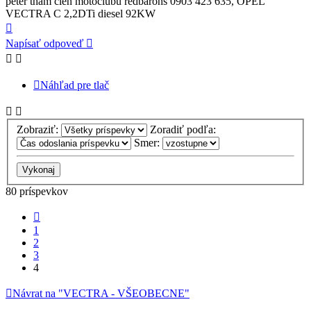
peter tham člen motoclubu redbarons 0903 423 635, OPEL
VECTRA C 2,2DTi diesel 92KW
Hore
Napísať odpoveď
Náhľad pre tlač
Zobraziť:
Zoradiť podľa:
Smer:
80 príspevkov
Predchádzajúci
1
2
3
4
Návrat na "VECTRA - VŠEOBECNE"