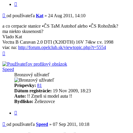
Citovať
Príspevok
od používateľa
Kat
»
24 Aug 2011, 14:10
a co cerpacie stanice •ČS TaM Autohof alebo •ČS Rohožník?
ma niekto skusenosti?
Vlado Kat
Vectra B Caravan 2.0 DTI (X20DTH) 16V 74kw r.v. 1998
viac na:
http://forum.opelclub.sk/viewtopic.php?t=5554
Hore
Speed
Bronzový užívateľ
Príspevky:
81
Dátum registrácie:
19 Nov 2009, 18:23
Auto:
!! Zmeň si model auta !!
Bydlisko:
Želiezovce
Citovať
Príspevok
od používateľa
Speed
»
07 Sep 2011, 10:18