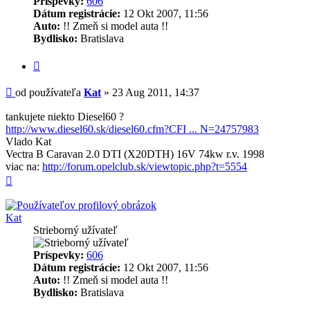
Príspevky:
606
Dátum registrácie:
12 Okt 2007, 11:56
Auto:
!! Zmeň si model auta !!
Bydlisko:
Bratislava
Citovať
Príspevok
od používateľa
Kat
»
23 Aug 2011, 14:37
tankujete niekto Diesel60 ?
http://www.diesel60.sk/diesel60.cfm?CFI ... N=24757983
Vlado Kat
Vectra B Caravan 2.0 DTI (X20DTH) 16V 74kw r.v. 1998
viac na:
http://forum.opelclub.sk/viewtopic.php?t=5554
Hore
Kat
Strieborný užívateľ
Príspevky:
606
Dátum registrácie:
12 Okt 2007, 11:56
Auto:
!! Zmeň si model auta !!
Bydlisko:
Bratislava