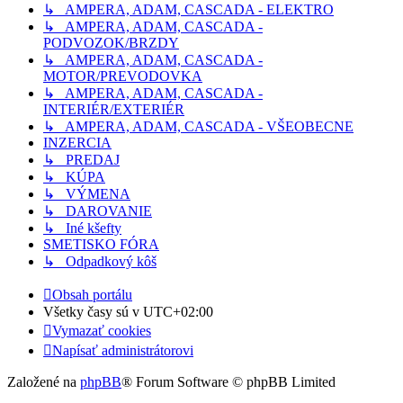
↳ AMPERA, ADAM, CASCADA - ELEKTRO
↳ AMPERA, ADAM, CASCADA -
PODVOZOK/BRZDY
↳ AMPERA, ADAM, CASCADA -
MOTOR/PREVODOVKA
↳ AMPERA, ADAM, CASCADA -
INTERIÉR/EXTERIÉR
↳ AMPERA, ADAM, CASCADA - VŠEOBECNE
INZERCIA
↳ PREDAJ
↳ KÚPA
↳ VÝMENA
↳ DAROVANIE
↳ Iné kšefty
SMETISKO FÓRA
↳ Odpadkový kôš
Obsah portálu
Všetky časy sú v
UTC+02:00
Vymazať cookies
Napísať administrátorovi
Založené na
phpBB
® Forum Software © phpBB Limited