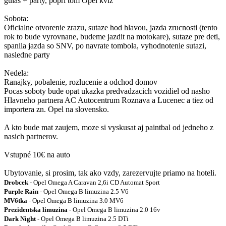
gulas + party, popri tom Opel kvíz
Sobota:
Oficialne otvorenie zrazu, sutaze hod hlavou, jazda zrucnosti (tento
rok to bude vyrovnane, budeme jazdit na motokare), sutaze pre deti,
spanila jazda so SNV, po navrate tombola, vyhodnotenie sutazi,
nasledne party
Nedela:
Ranajky, pobalenie, rozlucenie a odchod domov
Pocas soboty bude opat ukazka predvadzacich vozidiel od nasho
Hlavneho partnera AC Autocentrum Roznava a Lucenec a tiez od
importera zn. Opel na slovensko.
A kto bude mat zaujem, moze si vyskusat aj paintbal od jedneho z
nasich partnerov.
Vstupné 10€ na auto
Ubytovanie, si prosim, tak ako vzdy, zarezervujte priamo na hoteli.
Drobcek
- Opel Omega A Caravan 2,6i CD Automat Sport
Purple Rain
- Opel Omega B limuzina 2.5 V6
MV6tka
- Opel Omega B limuzina 3.0 MV6
Prezidentska limuzina
- Opel Omega B limuzina 2.0 16v
Dark Night
- Opel Omega B limuzina 2.5 DTi