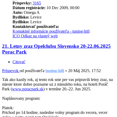
Príspevky:
3165
Dátum registrácie:
10 Dec 2009, 00:00
Auto:
Omega A
Bydlisko:
Levice
Bydlisko:
Levice
Kontaktovať používateľa:
Kontaktné informácie používateľa - tuning-hifi
ICQ
Odkaz na vlastný web
21. Letny zraz Opelclubu Slovensko 20-22.06.2025
Porac Park
Citovať
Príspevok
od používateľa
tuning-hifi
»
20 Máj 2025, 17:52
Tak ako kazdy rok, aj tento rok sme pre vas pripravili letny zraz, na
mieste ktore dobre pozname uz z minuleho roku, na hoteli Poráč
Park (
www.poracpark.sk
) v termíne 20.-22. Jun 2025.
Naplánovany program:
Piatok:
Prichod po 14 hodine, nasledne volny program do vecera, vecer