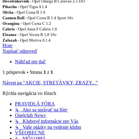
Dovolenkovnik
- Opel Omega B Caravan 2.5 DTi
Pikachu
- Opel Tigra A 1.4
Slivka
- Opel Corsa B 1.0
Cannon Ball
- Opel Corsa B 1.4 Sport 16v
Orangina
- Opel Corsa C 1.2
Cabrio
- Opel Astra F Cabrio 1.6
Eleanor
- Opel Vectra B 1,8 16v
Zalozak
- Opel Meriva A 1.4
Hore
Napísať odpoveď
Náhľad pre tlač
1 príspevok • Strana
1
z
1
Návrat na "AKCIE, STRETÁVKY, ZRAZY..."
Rýchla navigácia vo fórach
PRAVIDLÁ FÓRA
↳ Ako sa správať na fóre
Opelclub News
↳ Klubové informácie pre Vás
↳ Vaše otázky na vedenie klubu
VŠEOBECNE
↳ MÔJ OPEL