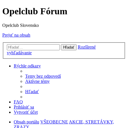
Opelclub Fórum
Opelclub Slovensko
Prejsť na obsah
Rozšírené
Hľadať
vyhľadávanie
Rýchle odkazy
Temy bez odpovedí
Aktívne témy
Hľadať
FAQ
Prihlásiť sa
Vytvoriť účet
Obsah portálu
VŠEOBECNE
AKCIE, STRETÁVKY,
ZRAZY...