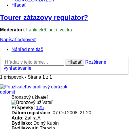
Hľadať
Tourer zátazovy regulator?
Moderátori:
franticek6
,
buci_vectra
Napísať odpoveď
Náhľad pre tlač
Hľadať
Rozšírené
vyhľadávanie
1 príspevok • Strana
1
z
1
dolomit
Bronzový užívateľ
Príspevky:
125
Dátum registrácie:
07 Okt 2008, 21:20
Auto:
Zafira A
Bydlisko:
Dolný Kubín
Bydlisko alt:
Trencin