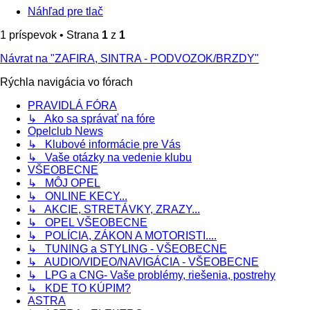
Náhľad pre tlač
1 príspevok • Strana
1
z
1
Návrat na "ZAFIRA, SINTRA - PODVOZOK/BRZDY"
Rýchla navigácia vo fórach
PRAVIDLÁ FÓRA
↳ Ako sa správať na fóre
Opelclub News
↳ Klubové informácie pre Vás
↳ Vaše otázky na vedenie klubu
VŠEOBECNE
↳ MÔJ OPEL
↳ ONLINE KECY...
↳ AKCIE, STRETÁVKY, ZRAZY...
↳ OPEL VŠEOBECNE
↳ POLÍCIA, ZÁKON A MOTORISTI....
↳ TUNING a STYLING - VŠEOBECNE
↳ AUDIO/VIDEO/NAVIGÁCIA - VŠEOBECNE
↳ LPG a CNG- Vaše problémy, riešenia, postrehy
↳ KDE TO KÚPIM?
ASTRA