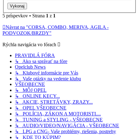
5 príspevkov • Strana
1
z
1
Návrat na "CORSA, COMBO, MERIVA, AGILA -
PODVOZOK/BRZDY"
Rýchla navigácia vo fórach
PRAVIDLÁ FÓRA
↳ Ako sa správať na fóre
Opelclub News
↳ Klubové informácie pre Vás
↳ Vaše otázky na vedenie klubu
VŠEOBECNE
↳ MÔJ OPEL
↳ ONLINE KECY...
↳ AKCIE, STRETÁVKY, ZRAZY...
↳ OPEL VŠEOBECNE
↳ POLÍCIA, ZÁKON A MOTORISTI....
↳ TUNING a STYLING - VŠEOBECNE
↳ AUDIO/VIDEO/NAVIGÁCIA - VŠEOBECNE
↳ LPG a CNG- Vaše problémy, riešenia, postrehy
↳ KDE TO KÚPIM?