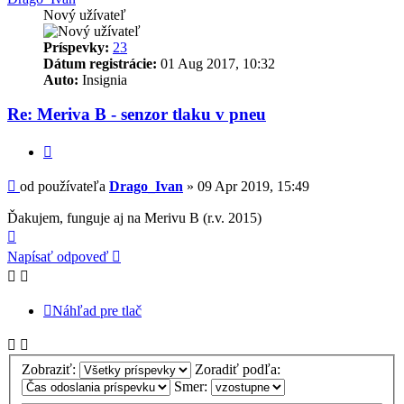
Nový užívateľ
Príspevky:
23
Dátum registrácie:
01 Aug 2017, 10:32
Auto:
Insignia
Re: Meriva B - senzor tlaku v pneu
Citovať
Príspevok
od používateľa
Drago_Ivan
»
09 Apr 2019, 15:49
Ďakujem, funguje aj na Merivu B (r.v. 2015)
Hore
Napísať odpoveď
Náhľad pre tlač
Zobraziť:
Zoradiť podľa:
Smer: