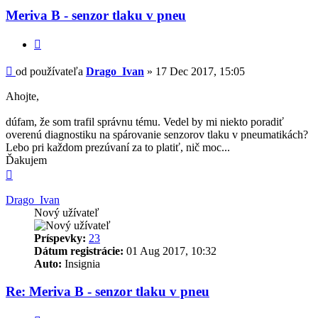
Meriva B - senzor tlaku v pneu
Citovať
Príspevok
od používateľa
Drago_Ivan
»
17 Dec 2017, 15:05
Ahojte,
dúfam, že som trafil správnu tému. Vedel by mi niekto poradiť
overenú diagnostiku na spárovanie senzorov tlaku v pneumatikách?
Lebo pri každom prezúvaní za to platiť, nič moc...
Ďakujem
Hore
Drago_Ivan
Nový užívateľ
Príspevky:
23
Dátum registrácie:
01 Aug 2017, 10:32
Auto:
Insignia
Re: Meriva B - senzor tlaku v pneu