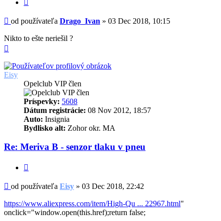
Citovať
Príspevok
od používateľa
Drago_Ivan
»
03 Dec 2018, 10:15
Nikto to ešte neriešil ?
Hore
Eisy
Opelclub VIP člen
Príspevky:
5608
Dátum registrácie:
08 Nov 2012, 18:57
Auto:
Insignia
Bydlisko alt:
Zohor okr. MA
Re: Meriva B - senzor tlaku v pneu
Citovať
Príspevok
od používateľa
Eisy
»
03 Dec 2018, 22:42
https://www.aliexpress.com/item/High-Qu ... 22967.html
"
onclick="window.open(this.href);return false;