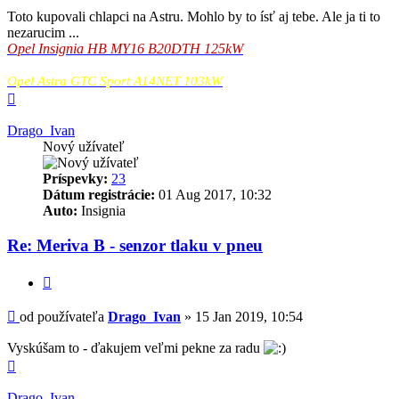
Toto kupovali chlapci na Astru. Mohlo by to ísť aj tebe. Ale ja ti to
nezarucim ...
Opel Insignia HB MY16 B20DTH 125kW
Opel Astra GTC Sport A14NET 103kW
Hore
Drago_Ivan
Nový užívateľ
Príspevky:
23
Dátum registrácie:
01 Aug 2017, 10:32
Auto:
Insignia
Re: Meriva B - senzor tlaku v pneu
Citovať
Príspevok
od používateľa
Drago_Ivan
»
15 Jan 2019, 10:54
Vyskúšam to - ďakujem veľmi pekne za radu
Hore
Drago_Ivan