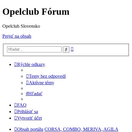
Opelclub Fórum
Opelclub Slovensko
Prejsť na obsah
Rozšírené
Hľadať
vyhľadávanie
Rýchle odkazy
Temy bez odpovedí
Aktívne témy
Hľadať
FAQ
Prihlásiť sa
Vytvoriť účet
Obsah portálu
CORSA, COMBO, MERIVA, AGILA