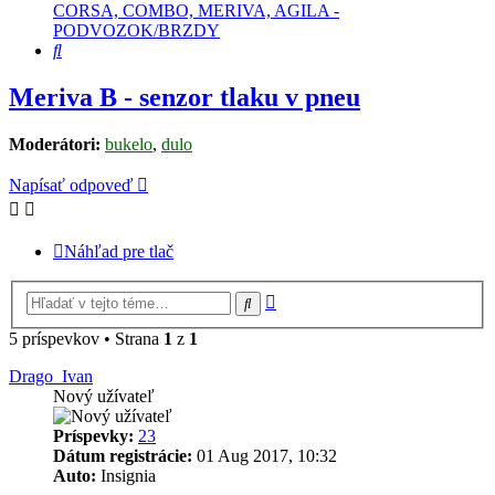
CORSA, COMBO, MERIVA, AGILA -
PODVOZOK/BRZDY
Hľadať
Meriva B - senzor tlaku v pneu
Moderátori:
bukelo
,
dulo
Napísať odpoveď
Náhľad pre tlač
Rozšírené
Hľadať
vyhľadávanie
5 príspevkov • Strana
1
z
1
Drago_Ivan
Nový užívateľ
Príspevky:
23
Dátum registrácie:
01 Aug 2017, 10:32
Auto:
Insignia