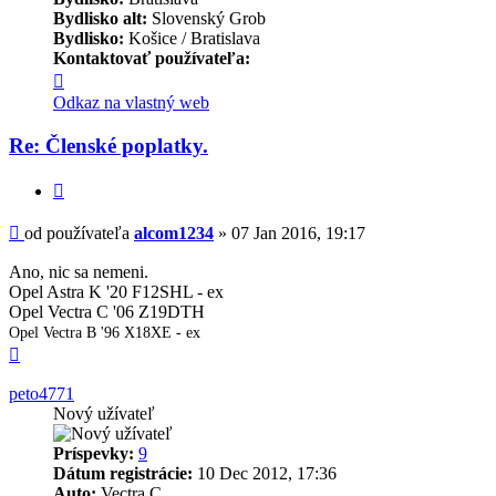
Bydlisko alt:
Slovenský Grob
Bydlisko:
Košice / Bratislava
Kontaktovať používateľa:
Kontaktné
informácie
Odkaz na vlastný web
používateľa
-
Re: Členské poplatky.
alcom1234
Citovať
Príspevok
od používateľa
alcom1234
»
07 Jan 2016, 19:17
Ano, nic sa nemeni.
Opel Astra K '20 F12SHL - ex
Opel Vectra C '06 Z19DTH
Opel Vectra B '96 X18XE - ex
Hore
peto4771
Nový užívateľ
Príspevky:
9
Dátum registrácie:
10 Dec 2012, 17:36
Auto:
Vectra C