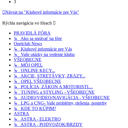
3
Návrat na "Klubové informácie pre Vás"
Rýchla navigácia vo fórach
PRAVIDLÁ FÓRA
↳ Ako sa správať na fóre
Opelclub News
↳ Klubové informácie pre Vás
↳ Vaše otázky na vedenie klubu
VŠEOBECNE
↳ MÔJ OPEL
↳ ONLINE KECY...
↳ AKCIE, STRETÁVKY, ZRAZY...
↳ OPEL VŠEOBECNE
↳ POLÍCIA, ZÁKON A MOTORISTI....
↳ TUNING a STYLING - VŠEOBECNE
↳ AUDIO/VIDEO/NAVIGÁCIA - VŠEOBECNE
↳ LPG a CNG- Vaše problémy, riešenia, postrehy
↳ KDE TO KÚPIM?
ASTRA
↳ ASTRA - ELEKTRO
↳ ASTRA - PODVOZOK/BRZDY