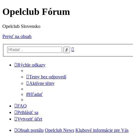
Opelclub Fórum
Opelclub Slovensko
Prejsť na obsah
Rozšírené
Hľadať
vyhľadávanie
Rýchle odkazy
Temy bez odpovedí
Aktívne témy
Hľadať
FAQ
Prihlásiť sa
Vytvoriť účet
Obsah portálu
Opelclub News
Klubové informácie pre Vás