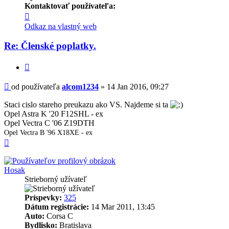
Kontaktovať používateľa:
Kontaktné
informácie
Odkaz na vlastný web
používateľa
-
Re: Členské poplatky.
alcom1234
Citovať
Príspevok
od používateľa
alcom1234
»
14 Jan 2016, 09:27
Staci cislo stareho preukazu ako VS. Najdeme si ta
Opel Astra K '20 F12SHL - ex
Opel Vectra C '06 Z19DTH
Opel Vectra B '96 X18XE - ex
Hore
Hosak
Strieborný užívateľ
Príspevky:
325
Dátum registrácie:
14 Mar 2011, 13:45
Auto:
Corsa C
Bydlisko:
Bratislava