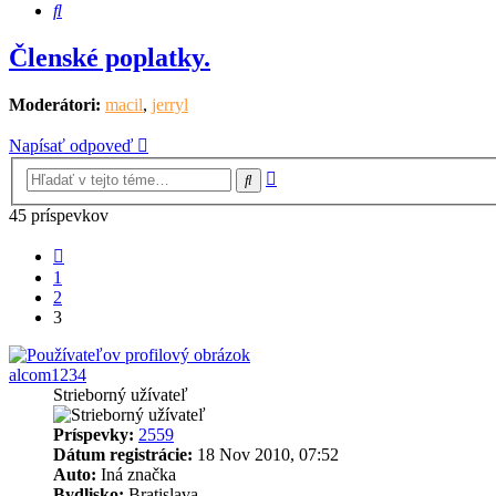
Hľadať
Členské poplatky.
Moderátori:
macil
,
jerryl
Napísať odpoveď
Rozšírené
Hľadať
vyhľadávanie
45 príspevkov
Predchádzajúci
1
2
3
alcom1234
Strieborný užívateľ
Príspevky:
2559
Dátum registrácie:
18 Nov 2010, 07:52
Auto:
Iná značka
Bydlisko:
Bratislava