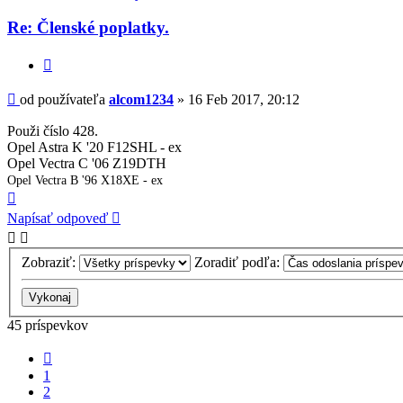
používateľa
-
Re: Členské poplatky.
alcom1234
Citovať
Príspevok
od používateľa
alcom1234
»
16 Feb 2017, 20:12
Použi číslo 428.
Opel Astra K '20 F12SHL - ex
Opel Vectra C '06 Z19DTH
Opel Vectra B '96 X18XE - ex
Hore
Napísať odpoveď
Zobraziť:
Zoradiť podľa:
45 príspevkov
Predchádzajúci
1
2