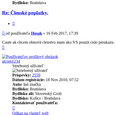
Bydlisko:
Bratislava
Re: Členské poplatky.
Citovať
Príspevok
od používateľa
Hosak
»
16 Feb 2017, 17:39
Caute ak chcem obnovit clenstvo mam ako VS pouzit cislo preukazu a
Hore
alcom1234
Strieborný užívateľ
Príspevky:
2559
Dátum registrácie:
18 Nov 2010, 07:52
Auto:
Iná značka
Bydlisko:
Bratislava
Bydlisko alt:
Slovenský Grob
Bydlisko:
Košice / Bratislava
Kontaktovať používateľa:
Kontaktné
informácie
Odkaz na vlastný web