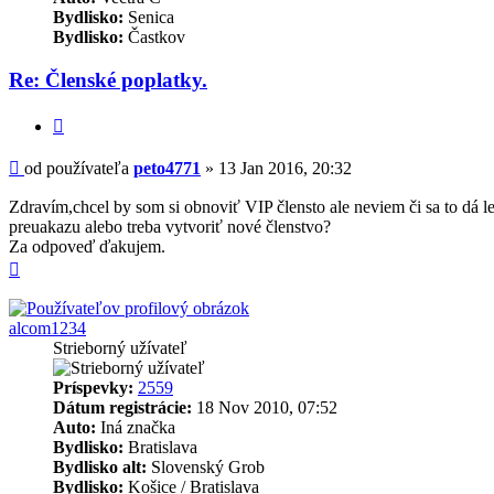
Bydlisko:
Senica
Bydlisko:
Častkov
Re: Členské poplatky.
Citovať
Príspevok
od používateľa
peto4771
»
13 Jan 2016, 20:32
Zdravím,chcel by som si obnoviť VIP člensto ale neviem či sa to dá l
preuakazu alebo treba vytvoriť nové členstvo?
Za odpoveď ďakujem.
Hore
alcom1234
Strieborný užívateľ
Príspevky:
2559
Dátum registrácie:
18 Nov 2010, 07:52
Auto:
Iná značka
Bydlisko:
Bratislava
Bydlisko alt:
Slovenský Grob
Bydlisko:
Košice / Bratislava