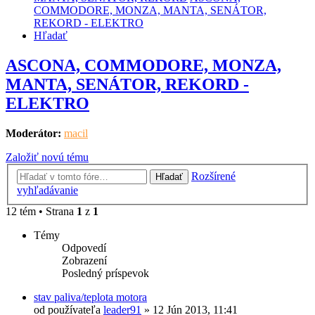
COMMODORE, MONZA, MANTA, SENÁTOR,
REKORD - ELEKTRO
Hľadať
ASCONA, COMMODORE, MONZA,
MANTA, SENÁTOR, REKORD -
ELEKTRO
Moderátor:
macil
Založiť novú tému
Rozšírené
Hľadať
vyhľadávanie
12 tém • Strana
1
z
1
Témy
Odpovedí
Zobrazení
Posledný príspevok
stav paliva/teplota motora
od používateľa
leader91
»
12 Jún 2013, 11:41