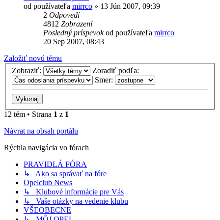
od používateľa
mirrco
»
13 Jún 2007, 09:39
2
Odpovedí
4812
Zobrazení
Posledný príspevok
od používateľa
mirrco
20 Sep 2007, 08:43
Založiť novú tému
Zobraziť:
Zoradiť podľa:
Smer:
12 tém • Strana
1
z
1
Návrat na obsah portálu
Rýchla navigácia vo fórach
PRAVIDLÁ FÓRA
↳ Ako sa správať na fóre
Opelclub News
↳ Klubové informácie pre Vás
↳ Vaše otázky na vedenie klubu
VŠEOBECNE
↳ MÔJ OPEL