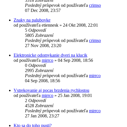
3318
Zobrazení
Posledný príspevok
od používateľa
crimso
07 Dec 2008, 23:57
Znaky na palubovke
od používateľa
etiennesk
»
24 Okt 2008, 22:01
5
Odpovedí
5805
Zobrazení
Posledný príspevok
od používateľa
crimso
27 Nov 2008, 23:20
Elektronicke odomykanie dveri na klucik
od používateľa
mirrco
»
04 Sep 2008, 18:56
0
Odpovedí
2995
Zobrazení
Posledný príspevok
od používateľa
mirrco
04 Sep 2008, 18:56
Vstrekovanie aj pocas brzdenia rychlostou
od používateľa
mirrco
»
25 Jan 2008, 19:01
2
Odpovedí
4528
Zobrazení
Posledný príspevok
od používateľa
mirrco
27 Jan 2008, 23:27
Kto sa do toho pusti?