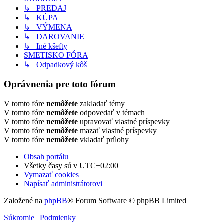
↳ PREDAJ
↳ KÚPA
↳ VÝMENA
↳ DAROVANIE
↳ Iné kšefty
SMETISKO FÓRA
↳ Odpadkový kôš
Oprávnenia pre toto fórum
V tomto fóre
nemôžete
zakladať témy
V tomto fóre
nemôžete
odpovedať v témach
V tomto fóre
nemôžete
upravovať vlastné príspevky
V tomto fóre
nemôžete
mazať vlastné príspevky
V tomto fóre
nemôžete
vkladať prílohy
Obsah portálu
Všetky časy sú v
UTC+02:00
Vymazať cookies
Napísať administrátorovi
Založené na
phpBB
® Forum Software © phpBB Limited
Súkromie
|
Podmienky