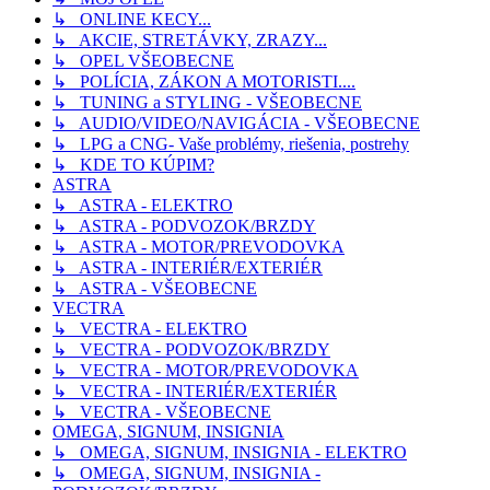
↳ ONLINE KECY...
↳ AKCIE, STRETÁVKY, ZRAZY...
↳ OPEL VŠEOBECNE
↳ POLÍCIA, ZÁKON A MOTORISTI....
↳ TUNING a STYLING - VŠEOBECNE
↳ AUDIO/VIDEO/NAVIGÁCIA - VŠEOBECNE
↳ LPG a CNG- Vaše problémy, riešenia, postrehy
↳ KDE TO KÚPIM?
ASTRA
↳ ASTRA - ELEKTRO
↳ ASTRA - PODVOZOK/BRZDY
↳ ASTRA - MOTOR/PREVODOVKA
↳ ASTRA - INTERIÉR/EXTERIÉR
↳ ASTRA - VŠEOBECNE
VECTRA
↳ VECTRA - ELEKTRO
↳ VECTRA - PODVOZOK/BRZDY
↳ VECTRA - MOTOR/PREVODOVKA
↳ VECTRA - INTERIÉR/EXTERIÉR
↳ VECTRA - VŠEOBECNE
OMEGA, SIGNUM, INSIGNIA
↳ OMEGA, SIGNUM, INSIGNIA - ELEKTRO
↳ OMEGA, SIGNUM, INSIGNIA -