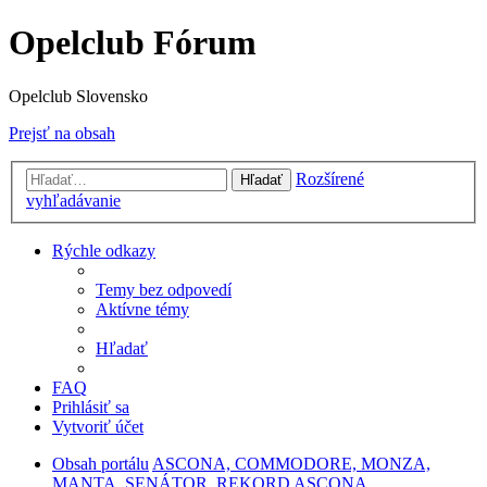
Opelclub Fórum
Opelclub Slovensko
Prejsť na obsah
Rozšírené
Hľadať
vyhľadávanie
Rýchle odkazy
Temy bez odpovedí
Aktívne témy
Hľadať
FAQ
Prihlásiť sa
Vytvoriť účet
Obsah portálu
ASCONA, COMMODORE, MONZA,
MANTA, SENÁTOR, REKORD
ASCONA,