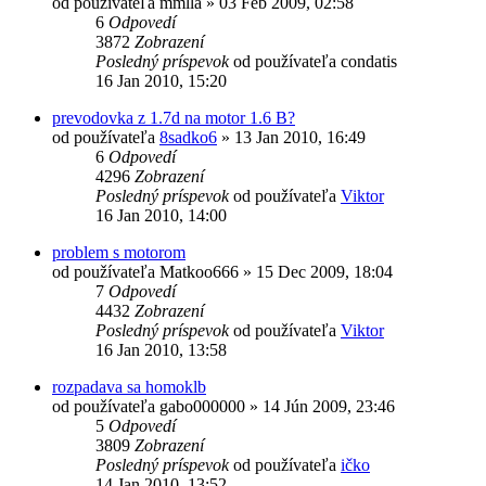
od používateľa
mmlla
»
03 Feb 2009, 02:58
6
Odpovedí
3872
Zobrazení
Posledný príspevok
od používateľa
condatis
16 Jan 2010, 15:20
prevodovka z 1.7d na motor 1.6 B?
od používateľa
8sadko6
»
13 Jan 2010, 16:49
6
Odpovedí
4296
Zobrazení
Posledný príspevok
od používateľa
Viktor
16 Jan 2010, 14:00
problem s motorom
od používateľa
Matkoo666
»
15 Dec 2009, 18:04
7
Odpovedí
4432
Zobrazení
Posledný príspevok
od používateľa
Viktor
16 Jan 2010, 13:58
rozpadava sa homoklb
od používateľa
gabo000000
»
14 Jún 2009, 23:46
5
Odpovedí
3809
Zobrazení
Posledný príspevok
od používateľa
ičko
14 Jan 2010, 13:52