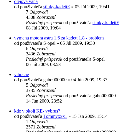
olejova vana
od používateľa
stinky-kadettE
»
05 Júl 2009, 19:41
7
Odpovedí
4308
Zobrazení
Posledný príspevok
od používateľa
stinky-kadettE
08 Júl 2009, 19:04
vymena motora astra 1,6 za kadett 1,8 - problem
od používateľa
S-opel
»
05 Júl 2009, 19:30
6
Odpovedí
3436
Zobrazení
Posledný príspevok
od používateľa
S-opel
06 Júl 2009, 08:58
vibracie
od používateľa
gabo000000
»
04 Jún 2009, 19:37
5
Odpovedí
3735
Zobrazení
Posledný príspevok
od používateľa
gabo000000
14 Jún 2009, 23:52
kde v okoli KE- vybrus?
od používateľa
Tommyxxx1
»
15 Jan 2009, 15:14
1
Odpovedí
2571
Zobrazení