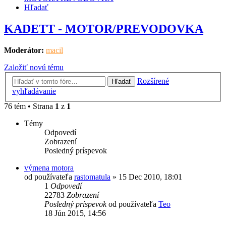
Hľadať
KADETT - MOTOR/PREVODOVKA
Moderátor:
macil
Založiť novú tému
Rozšírené
Hľadať
vyhľadávanie
76 tém • Strana
1
z
1
Témy
Odpovedí
Zobrazení
Posledný príspevok
výmena motora
od používateľa
rastomatula
»
15 Dec 2010, 18:01
1
Odpovedí
22783
Zobrazení
Posledný príspevok
od používateľa
Teo
18 Jún 2015, 14:56