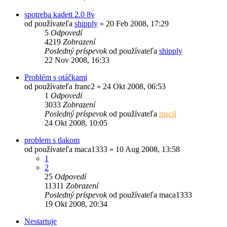
spotreba kadett 2.0 8v
od používateľa
shipply
»
20 Feb 2008, 17:29
5
Odpovedí
4219
Zobrazení
Posledný príspevok
od používateľa
shipply
22 Nov 2008, 16:33
Problém s otáčkami
od používateľa
franc2
»
24 Okt 2008, 06:53
1
Odpovedí
3033
Zobrazení
Posledný príspevok
od používateľa
macil
24 Okt 2008, 10:05
problem s tlakom
od používateľa
maca1333
»
10 Aug 2008, 13:58
1
2
25
Odpovedí
11311
Zobrazení
Posledný príspevok
od používateľa
maca1333
19 Okt 2008, 20:34
Nestartuje