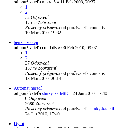
od používateľa
miky_5
»
11 Feb 2008, 20:37
1
2
32
Odpovedí
17515
Zobrazení
Posledný príspevok
od používateľa
condatis
19 Mar 2010, 19:32
benzin v oleji
od používateľa
condatis
»
06 Feb 2010, 09:07
1
2
37
Odpovedí
15779
Zobrazení
Posledný príspevok
od používateľa
condatis
18 Mar 2010, 20:13
Automat neradí
od používateľa
stinky-kadettE
»
24 Jan 2010, 17:40
0
Odpovedí
2680
Zobrazení
Posledný príspevok
od používateľa
stinky-kadettE
24 Jan 2010, 17:40
Dymí