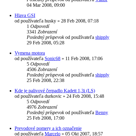
04 Mar 2008, 09:00
Hlava GSI
od používateľa
husky
»
28 Feb 2008, 07:18
1
Odpovedí
3341
Zobrazení
Posledný príspevok
od používateľa
shipply
29 Feb 2008, 05:28
Vymena motora
od používateľa
Sonic68
»
11 Feb 2008, 17:06
5
Odpovedí
4506
Zobrazení
Posledný príspevok
od používateľa
shipply
25 Feb 2008, 22:38
Kde je palivové čerpadlo Kadett 1,3i (LS)
od používateľa
durkovic
»
24 Feb 2008, 15:48
5
Odpovedí
4976
Zobrazení
Posledný príspevok
od používateľa
Benny
25 Feb 2008, 17:00
Prevodové pomery a ich označenie
od používateľa
Marcelo
»
05 Okt 2007, 18:57