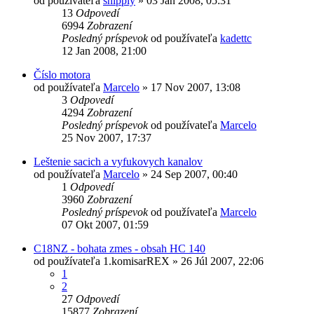
od používateľa
shipply
»
03 Jan 2008, 05:31
13
Odpovedí
6994
Zobrazení
Posledný príspevok
od používateľa
kadettc
12 Jan 2008, 21:00
Číslo motora
od používateľa
Marcelo
»
17 Nov 2007, 13:08
3
Odpovedí
4294
Zobrazení
Posledný príspevok
od používateľa
Marcelo
25 Nov 2007, 17:37
Leštenie sacich a vyfukovych kanalov
od používateľa
Marcelo
»
24 Sep 2007, 00:40
1
Odpovedí
3960
Zobrazení
Posledný príspevok
od používateľa
Marcelo
07 Okt 2007, 01:59
C18NZ - bohata zmes - obsah HC 140
od používateľa
1.komisarREX
»
26 Júl 2007, 22:06
1
2
27
Odpovedí
15877
Zobrazení