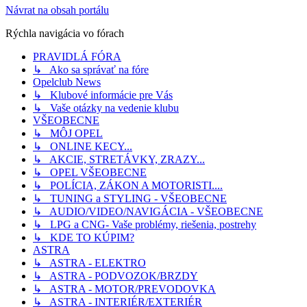
Návrat na obsah portálu
Rýchla navigácia vo fórach
PRAVIDLÁ FÓRA
↳ Ako sa správať na fóre
Opelclub News
↳ Klubové informácie pre Vás
↳ Vaše otázky na vedenie klubu
VŠEOBECNE
↳ MÔJ OPEL
↳ ONLINE KECY...
↳ AKCIE, STRETÁVKY, ZRAZY...
↳ OPEL VŠEOBECNE
↳ POLÍCIA, ZÁKON A MOTORISTI....
↳ TUNING a STYLING - VŠEOBECNE
↳ AUDIO/VIDEO/NAVIGÁCIA - VŠEOBECNE
↳ LPG a CNG- Vaše problémy, riešenia, postrehy
↳ KDE TO KÚPIM?
ASTRA
↳ ASTRA - ELEKTRO
↳ ASTRA - PODVOZOK/BRZDY
↳ ASTRA - MOTOR/PREVODOVKA
↳ ASTRA - INTERIÉR/EXTERIÉR