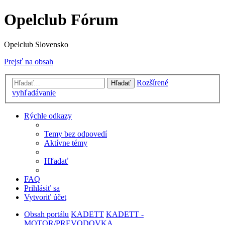
Opelclub Fórum
Opelclub Slovensko
Prejsť na obsah
Rozšírené
Hľadať
vyhľadávanie
Rýchle odkazy
Temy bez odpovedí
Aktívne témy
Hľadať
FAQ
Prihlásiť sa
Vytvoriť účet
Obsah portálu
KADETT
KADETT -
MOTOR/PREVODOVKA