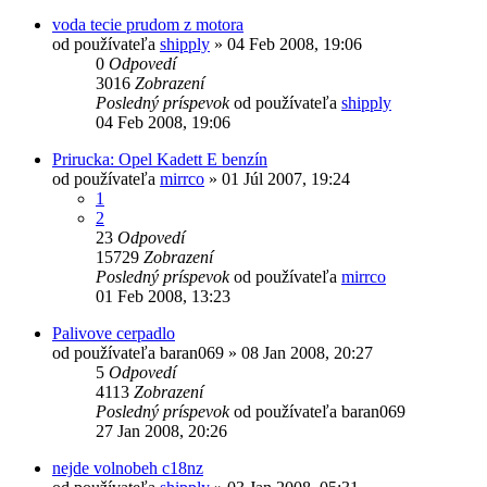
voda tecie prudom z motora
od používateľa
shipply
»
04 Feb 2008, 19:06
0
Odpovedí
3016
Zobrazení
Posledný príspevok
od používateľa
shipply
04 Feb 2008, 19:06
Prirucka: Opel Kadett E benzín
od používateľa
mirrco
»
01 Júl 2007, 19:24
1
2
23
Odpovedí
15729
Zobrazení
Posledný príspevok
od používateľa
mirrco
01 Feb 2008, 13:23
Palivove cerpadlo
od používateľa
baran069
»
08 Jan 2008, 20:27
5
Odpovedí
4113
Zobrazení
Posledný príspevok
od používateľa
baran069
27 Jan 2008, 20:26
nejde volnobeh c18nz