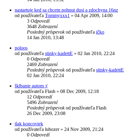
nastartuje ked sa chcem pohnut dusi a zdochyna 16nz
od používateľa
Tommyxxx1
»
04 Apr 2009, 14:00
3
Odpovedí
3648
Zobrazení
Posledný príspevok
od používateľa
ičko
14 Jan 2010, 13:48
poloos
od používateľa
stinky-kadettE
»
02 Jan 2010, 22:24
0
Odpovedí
2469
Zobrazení
Posledný príspevok
od používateľa
stinky-kadettE
02 Jan 2010, 22:24
šklbanie autom :(
od používateľa
Flash
»
08 Dec 2009, 12:18
12
Odpovedí
5496
Zobrazení
Posledný príspevok
od používateľa
Flash
26 Dec 2009, 23:08
tlak koncoviek
od používateľa
lubozer
»
24 Nov 2009, 21:24
0
Odpovedí