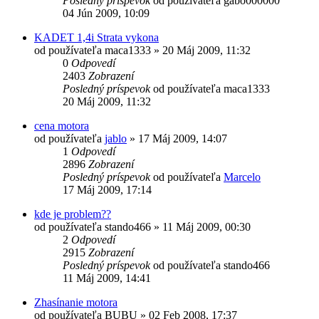
Posledný príspevok
od používateľa
gabo000000
04 Jún 2009, 10:09
KADET 1,4i Strata vykona
od používateľa
maca1333
»
20 Máj 2009, 11:32
0
Odpovedí
2403
Zobrazení
Posledný príspevok
od používateľa
maca1333
20 Máj 2009, 11:32
cena motora
od používateľa
jablo
»
17 Máj 2009, 14:07
1
Odpovedí
2896
Zobrazení
Posledný príspevok
od používateľa
Marcelo
17 Máj 2009, 17:14
kde je problem??
od používateľa
stando466
»
11 Máj 2009, 00:30
2
Odpovedí
2915
Zobrazení
Posledný príspevok
od používateľa
stando466
11 Máj 2009, 14:41
Zhasínanie motora
od používateľa
BUBU
»
02 Feb 2008, 17:37