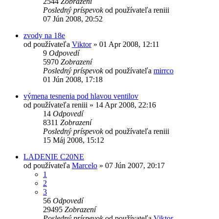
2544
Zobrazení
Posledný príspevok
od používateľa
reniii
07 Jún 2008, 20:52
zvody na 18e
od používateľa
Viktor
»
01 Apr 2008, 12:11
9
Odpovedí
5970
Zobrazení
Posledný príspevok
od používateľa
mirrco
01 Jún 2008, 17:18
výmena tesnenia pod hlavou ventilov
od používateľa
reniii
»
14 Apr 2008, 22:16
14
Odpovedí
8311
Zobrazení
Posledný príspevok
od používateľa
reniii
15 Máj 2008, 15:12
LADENIE C20NE
od používateľa
Marcelo
»
07 Jún 2007, 20:17
1
2
3
56
Odpovedí
29495
Zobrazení
Posledný príspevok
od používateľa
Viktor