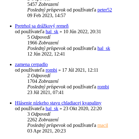
5457
Zobrazení
Posledný príspevok
od používateľa
peter52
09 Feb 2023, 14:57
Pretrhol sa drážkový remeň
od používateľa
hal_sk
»
10 Jún 2022, 20:31
5
Odpovedí
1966
Zobrazení
Posledný príspevok
od používateľa
hal_sk
12 Jún 2022, 12:41
zamena cerpadlo
od používateľa
rombi
»
17 Júl 2021, 12:11
2
Odpovedí
1704
Zobrazení
Posledný príspevok
od používateľa
rombi
23 Júl 2021, 07:41
Hlásenie nízkeho stavu chladiacej kvapaliny
od používateľa
hal_sk
»
23 Okt 2020, 22:20
3
Odpovedí
2262
Zobrazení
Posledný príspevok
od používateľa
macil
03 Apr 2021, 20:23