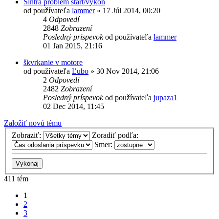
Sintra problem start/vykon
od používateľa
lammer
»
17 Júl 2014, 00:20
4
Odpovedí
2848
Zobrazení
Posledný príspevok
od používateľa
lammer
01 Jan 2015, 21:16
škvrkanie v motore
od používateľa
Ľubo
»
30 Nov 2014, 21:06
2
Odpovedí
2482
Zobrazení
Posledný príspevok
od používateľa
jupaza1
02 Dec 2014, 11:45
Založiť novú tému
Zobraziť:
Zoradiť podľa:
Smer:
411 tém
1
2
3