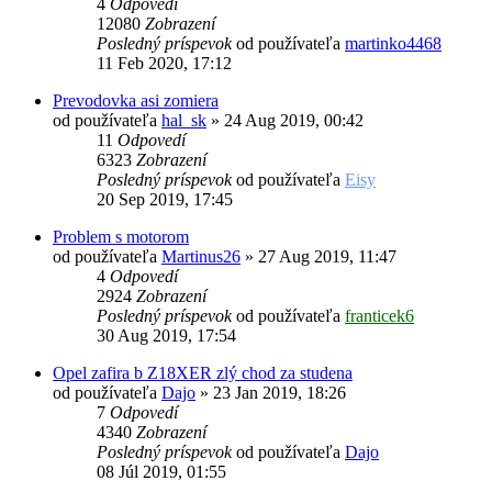
4
Odpovedí
12080
Zobrazení
Posledný príspevok
od používateľa
martinko4468
11 Feb 2020, 17:12
Prevodovka asi zomiera
od používateľa
hal_sk
»
24 Aug 2019, 00:42
11
Odpovedí
6323
Zobrazení
Posledný príspevok
od používateľa
Eisy
20 Sep 2019, 17:45
Problem s motorom
od používateľa
Martinus26
»
27 Aug 2019, 11:47
4
Odpovedí
2924
Zobrazení
Posledný príspevok
od používateľa
franticek6
30 Aug 2019, 17:54
Opel zafira b Z18XER zlý chod za studena
od používateľa
Dajo
»
23 Jan 2019, 18:26
7
Odpovedí
4340
Zobrazení
Posledný príspevok
od používateľa
Dajo
08 Júl 2019, 01:55