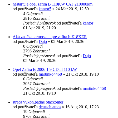
neštartuje opel zafira B 110KW 6AT 210000km
od používateľa
kantor5
»
24 Mar 2019, 12:59
4
Odpovedí
2816
Zobrazení
Posledný príspevok
od používateľa
kantor
01 Apr 2019, 21:20
Aká značka termostatu pre zafira b Z18XER
od používateľa
Dajo
»
05 Mar 2019, 20:36
0
Odpovedí
2796
Zobrazení
Posledný príspevok
od používateľa
Dajo
05 Mar 2019, 20:36
Opel Zafira B 2006 1.9 CDTI 110 kW
od používateľa
martinko4468
»
21 Okt 2018, 19:10
0
Odpovedí
3057
Zobrazení
Posledný príspevok
od používateľa
martinko4468
21 Okt 2018, 19:10
straca vykon,padne otackomer
od používateľa
deutsch autos
»
16 Aug 2010, 17:23
19
Odpovedí
9707
Zobrazení