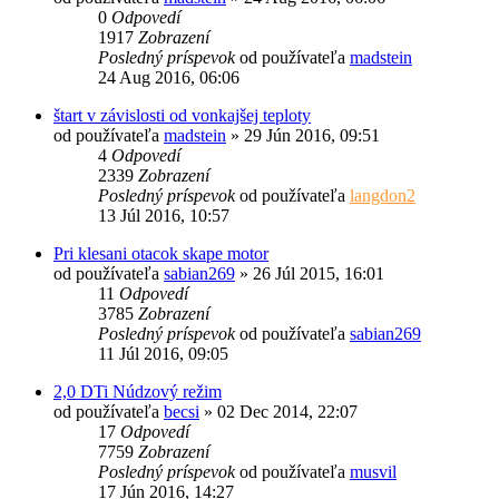
0
Odpovedí
1917
Zobrazení
Posledný príspevok
od používateľa
madstein
24 Aug 2016, 06:06
štart v závislosti od vonkajšej teploty
od používateľa
madstein
»
29 Jún 2016, 09:51
4
Odpovedí
2339
Zobrazení
Posledný príspevok
od používateľa
langdon2
13 Júl 2016, 10:57
Pri klesani otacok skape motor
od používateľa
sabian269
»
26 Júl 2015, 16:01
11
Odpovedí
3785
Zobrazení
Posledný príspevok
od používateľa
sabian269
11 Júl 2016, 09:05
2,0 DTi Núdzový režim
od používateľa
becsi
»
02 Dec 2014, 22:07
17
Odpovedí
7759
Zobrazení
Posledný príspevok
od používateľa
musvil
17 Jún 2016, 14:27