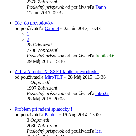
2378
Zobrazení
Posledný príspevok
od používateľa
Dano
15 Jún 2015, 09:32
Olej do prevodovky
od používateľa
Gabriel
»
22 Jún 2013, 16:48
1
2
28
Odpovedí
7708
Zobrazení
Posledný príspevok
od používateľa
franticek6
29 Máj 2015, 15:36
Zafira A motor X18XE1 kratka prevodovka
od používateľa
MiroTLT
»
28 Máj 2015, 13:36
1
Odpovedí
1907
Zobrazení
Posledný príspevok
od používateľa
lubo22
28 Máj 2015, 20:08
Problem pri radeni spiatocky !!
od používateľa
Paulus
»
19 Aug 2014, 13:00
3
Odpovedí
2636
Zobrazení
Posledný príspevok
od používateľa
lesi