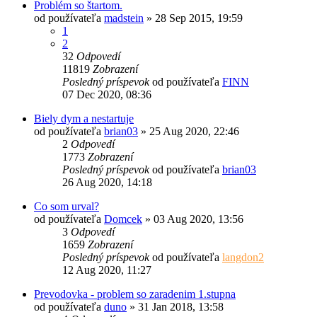
Problém so štartom.
od používateľa
madstein
»
28 Sep 2015, 19:59
1
2
32
Odpovedí
11819
Zobrazení
Posledný príspevok
od používateľa
FINN
07 Dec 2020, 08:36
Biely dym a nestartuje
od používateľa
brian03
»
25 Aug 2020, 22:46
2
Odpovedí
1773
Zobrazení
Posledný príspevok
od používateľa
brian03
26 Aug 2020, 14:18
Co som urval?
od používateľa
Domcek
»
03 Aug 2020, 13:56
3
Odpovedí
1659
Zobrazení
Posledný príspevok
od používateľa
langdon2
12 Aug 2020, 11:27
Prevodovka - problem so zaradenim 1.stupna
od používateľa
duno
»
31 Jan 2018, 13:58