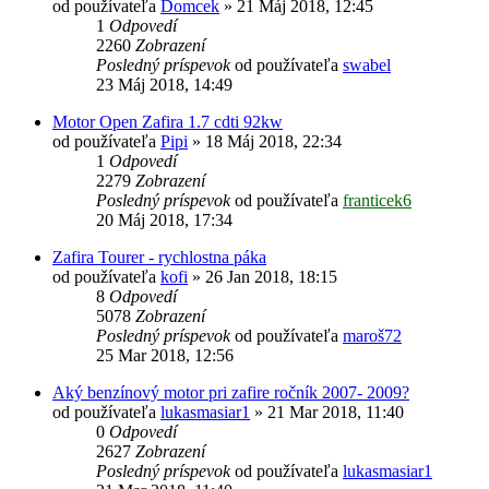
od používateľa
Domcek
»
21 Máj 2018, 12:45
1
Odpovedí
2260
Zobrazení
Posledný príspevok
od používateľa
swabel
23 Máj 2018, 14:49
Motor Open Zafira 1.7 cdti 92kw
od používateľa
Pipi
»
18 Máj 2018, 22:34
1
Odpovedí
2279
Zobrazení
Posledný príspevok
od používateľa
franticek6
20 Máj 2018, 17:34
Zafira Tourer - rychlostna páka
od používateľa
kofi
»
26 Jan 2018, 18:15
8
Odpovedí
5078
Zobrazení
Posledný príspevok
od používateľa
maroš72
25 Mar 2018, 12:56
Aký benzínový motor pri zafire ročník 2007- 2009?
od používateľa
lukasmasiar1
»
21 Mar 2018, 11:40
0
Odpovedí
2627
Zobrazení
Posledný príspevok
od používateľa
lukasmasiar1