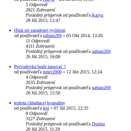
5
Odpovedí
2821
Zobrazení
Posledný príspevok
od používateľa
Karya
28 Júl 2015, 12:47
Hluk pri zaradenej rychlosti
od používateľa
sabian269
»
03 Okt 2014, 13:26
11
Odpovedí
4111
Zobrazení
Posledný príspevok
od používateľa
sabian269
26 Júl 2015, 16:08
Prevodovka bude pasovať ?
od používateľa
tuner2000
»
12 Jún 2015, 12:24
4
Odpovedí
2635
Zobrazení
Posledný príspevok
od používateľa
sabian269
26 Júl 2015, 15:50
teplota chladiacej kvapaliny
od používateľa
lesi
»
07 Júl 2015, 22:35
8
Odpovedí
3227
Zobrazení
Posledný príspevok
od používateľa
Durino
20 Júl 2015, 11:29