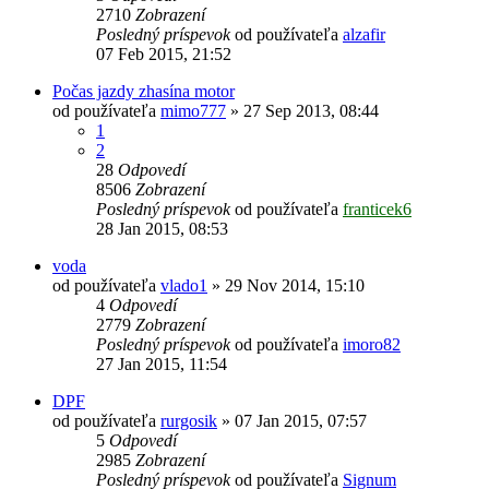
2710
Zobrazení
Posledný príspevok
od používateľa
alzafir
07 Feb 2015, 21:52
Počas jazdy zhasína motor
od používateľa
mimo777
»
27 Sep 2013, 08:44
1
2
28
Odpovedí
8506
Zobrazení
Posledný príspevok
od používateľa
franticek6
28 Jan 2015, 08:53
voda
od používateľa
vlado1
»
29 Nov 2014, 15:10
4
Odpovedí
2779
Zobrazení
Posledný príspevok
od používateľa
imoro82
27 Jan 2015, 11:54
DPF
od používateľa
rurgosik
»
07 Jan 2015, 07:57
5
Odpovedí
2985
Zobrazení
Posledný príspevok
od používateľa
Signum