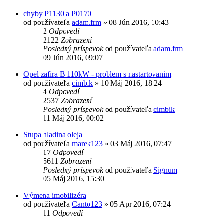
chyby P1130 a P0170
od používateľa
adam.frm
»
08 Jún 2016, 10:43
2
Odpovedí
2122
Zobrazení
Posledný príspevok
od používateľa
adam.frm
09 Jún 2016, 09:07
Opel zafira B 110kW - problem s nastartovanim
od používateľa
cimbik
»
10 Máj 2016, 18:24
4
Odpovedí
2537
Zobrazení
Posledný príspevok
od používateľa
cimbik
11 Máj 2016, 00:02
Stupa hladina oleja
od používateľa
marek123
»
03 Máj 2016, 07:47
17
Odpovedí
5611
Zobrazení
Posledný príspevok
od používateľa
Signum
05 Máj 2016, 15:30
Výmena imobilizéra
od používateľa
Canto123
»
05 Apr 2016, 07:24
11
Odpovedí