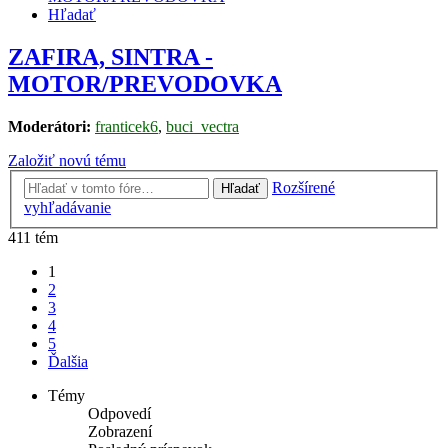
Hľadať
ZAFIRA, SINTRA -
MOTOR/PREVODOVKA
Moderátori:
franticek6
,
buci_vectra
Založiť novú tému
Rozšírené
Hľadať
vyhľadávanie
411 tém
1
2
3
4
5
Ďalšia
Témy
Odpovedí
Zobrazení