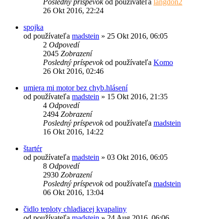
Posledný príspevok
od používateľa
langdon2
26 Okt 2016, 22:24
spojka
od používateľa
madstein
»
25 Okt 2016, 06:05
2
Odpovedí
2045
Zobrazení
Posledný príspevok
od používateľa
Komo
26 Okt 2016, 02:46
umiera mi motor bez chyb.hlásení
od používateľa
madstein
»
15 Okt 2016, 21:35
4
Odpovedí
2494
Zobrazení
Posledný príspevok
od používateľa
madstein
16 Okt 2016, 14:22
štartér
od používateľa
madstein
»
03 Okt 2016, 06:05
8
Odpovedí
2930
Zobrazení
Posledný príspevok
od používateľa
madstein
06 Okt 2016, 13:04
čidlo teploty chladiacej kvapaliny
od používateľa
madstein
»
24 Aug 2016, 06:06