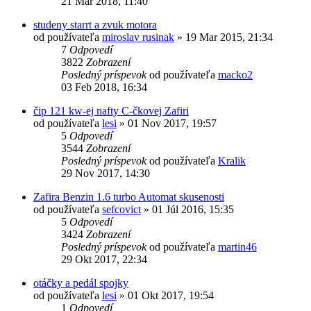
21 Mar 2018, 11:40
studeny starrt a zvuk motora
od používateľa
miroslav rusinak
»
19 Mar 2015, 21:34
7
Odpovedí
3822
Zobrazení
Posledný príspevok
od používateľa
macko2
03 Feb 2018, 16:34
čip 121 kw-ej nafty C-čkovej Zafiri
od používateľa
lesi
»
01 Nov 2017, 19:57
5
Odpovedí
3544
Zobrazení
Posledný príspevok
od používateľa
Kralik
29 Nov 2017, 14:30
Zafira Benzin 1.6 turbo Automat skusenosti
od používateľa
sefcovict
»
01 Júl 2016, 15:35
5
Odpovedí
3424
Zobrazení
Posledný príspevok
od používateľa
martin46
29 Okt 2017, 22:34
otáčky a pedál spojky
od používateľa
lesi
»
01 Okt 2017, 19:54
1
Odpovedí