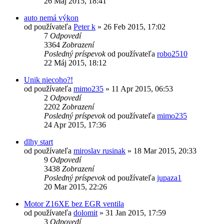
26 Máj 2015, 18:41
auto nemá výkon
od používateľa
Peter k
»
26 Feb 2015, 17:02
7
Odpovedí
3364
Zobrazení
Posledný príspevok
od používateľa
robo2510
22 Máj 2015, 18:12
Unik niecoho?!
od používateľa
mimo235
»
11 Apr 2015, 06:53
2
Odpovedí
2202
Zobrazení
Posledný príspevok
od používateľa
mimo235
24 Apr 2015, 17:36
dlhy start
od používateľa
miroslav rusinak
»
18 Mar 2015, 20:33
9
Odpovedí
3438
Zobrazení
Posledný príspevok
od používateľa
jupaza1
20 Mar 2015, 22:26
Motor Z16XE bez EGR ventila
od používateľa
dolomit
»
31 Jan 2015, 17:59
3
Odpovedí