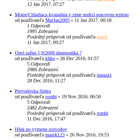
12 Jan 2017, 07:27
Motor/Chladiaca kvapalina v zime nedrzi pracovnu teplotu
od používateľa
MarJan2005
»
11 Jan 2017, 00:18
1
Odpovedí
1995
Zobrazení
Posledný príspevok
od používateľa
macil
11 Jan 2017, 09:27
Opel zafira 1,9/2006 diagnostika ?
od používateľa
kliko
»
26 Dec 2016, 01:57
5
Odpovedí
2986
Zobrazení
Posledný príspevok
od používateľa
jupaza1
28 Dec 2016, 11:27
Prevodovka Sintra
od používateľa
rombi
»
19 Nov 2016, 06:50
5
Odpovedí
2482
Zobrazení
Posledný príspevok
od používateľa
rombi
11 Dec 2016, 17:47
Hluk po vymene rozvodov
od používateľa
marek123
»
26 Nov 2016, 19:53