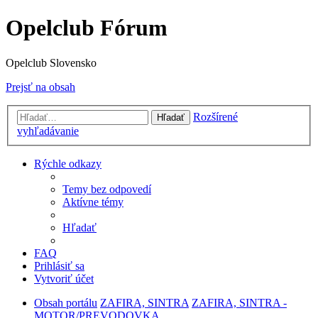
Opelclub Fórum
Opelclub Slovensko
Prejsť na obsah
Rozšírené
Hľadať
vyhľadávanie
Rýchle odkazy
Temy bez odpovedí
Aktívne témy
Hľadať
FAQ
Prihlásiť sa
Vytvoriť účet
Obsah portálu
ZAFIRA, SINTRA
ZAFIRA, SINTRA -
MOTOR/PREVODOVKA