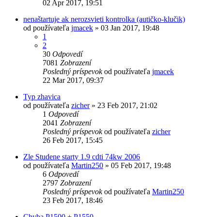
02 Apr 2017, 19:51
nenaštartuje ak nerozsvieti kontrolka (autičko-klučik)
od používateľa
jmacek
»
03 Jan 2017, 19:48
1
2
30
Odpovedí
7081
Zobrazení
Posledný príspevok
od používateľa
jmacek
22 Mar 2017, 09:37
Typ zhavica
od používateľa
zicher
»
23 Feb 2017, 21:02
1
Odpovedí
2041
Zobrazení
Posledný príspevok
od používateľa
zicher
26 Feb 2017, 15:45
Zle Studene starty 1.9 cdti 74kw 2006
od používateľa
Martin250
»
05 Feb 2017, 19:48
6
Odpovedí
2797
Zobrazení
Posledný príspevok
od používateľa
Martin250
23 Feb 2017, 18:46
Chyba P1500 + P1550