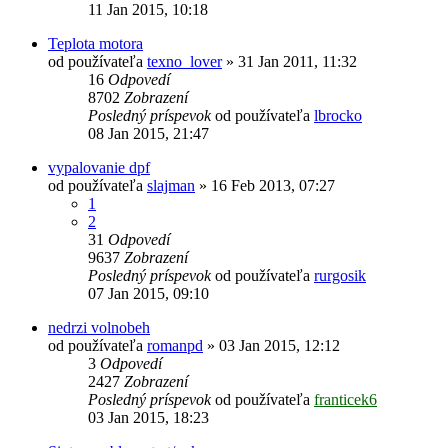
11 Jan 2015, 10:18
Teplota motora
od používateľa
texno_lover
»
31 Jan 2011, 11:32
16
Odpovedí
8702
Zobrazení
Posledný príspevok
od používateľa
lbrocko
08 Jan 2015, 21:47
vypalovanie dpf
od používateľa
slajman
»
16 Feb 2013, 07:27
1
2
31
Odpovedí
9637
Zobrazení
Posledný príspevok
od používateľa
rurgosik
07 Jan 2015, 09:10
nedrzi volnobeh
od používateľa
romanpd
»
03 Jan 2015, 12:12
3
Odpovedí
2427
Zobrazení
Posledný príspevok
od používateľa
franticek6
03 Jan 2015, 18:23