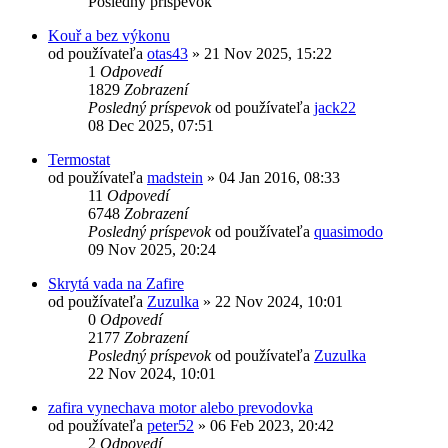
Posledný príspevok
Kouř a bez výkonu
od používateľa
otas43
»
21 Nov 2025, 15:22
1
Odpovedí
1829
Zobrazení
Posledný príspevok
od používateľa
jack22
08 Dec 2025, 07:51
Termostat
od používateľa
madstein
»
04 Jan 2016, 08:33
11
Odpovedí
6748
Zobrazení
Posledný príspevok
od používateľa
quasimodo
09 Nov 2025, 20:24
Skrytá vada na Zafire
od používateľa
Zuzulka
»
22 Nov 2024, 10:01
0
Odpovedí
2177
Zobrazení
Posledný príspevok
od používateľa
Zuzulka
22 Nov 2024, 10:01
zafira vynechava motor alebo prevodovka
od používateľa
peter52
»
06 Feb 2023, 20:42
2
Odpovedí