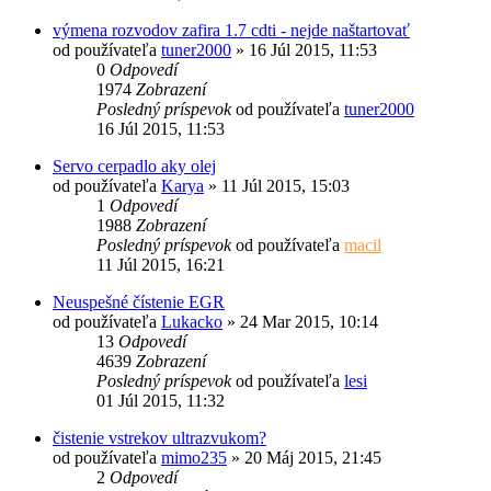
výmena rozvodov zafira 1.7 cdti - nejde naštartovať
od používateľa
tuner2000
»
16 Júl 2015, 11:53
0
Odpovedí
1974
Zobrazení
Posledný príspevok
od používateľa
tuner2000
16 Júl 2015, 11:53
Servo cerpadlo aky olej
od používateľa
Karya
»
11 Júl 2015, 15:03
1
Odpovedí
1988
Zobrazení
Posledný príspevok
od používateľa
macil
11 Júl 2015, 16:21
Neuspešné čístenie EGR
od používateľa
Lukacko
»
24 Mar 2015, 10:14
13
Odpovedí
4639
Zobrazení
Posledný príspevok
od používateľa
lesi
01 Júl 2015, 11:32
čistenie vstrekov ultrazvukom?
od používateľa
mimo235
»
20 Máj 2015, 21:45
2
Odpovedí