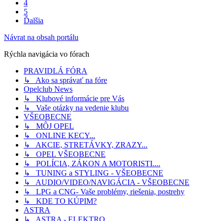
4
5
Ďalšia
Návrat na obsah portálu
Rýchla navigácia vo fórach
PRAVIDLÁ FÓRA
↳ Ako sa správať na fóre
Opelclub News
↳ Klubové informácie pre Vás
↳ Vaše otázky na vedenie klubu
VŠEOBECNE
↳ MÔJ OPEL
↳ ONLINE KECY...
↳ AKCIE, STRETÁVKY, ZRAZY...
↳ OPEL VŠEOBECNE
↳ POLÍCIA, ZÁKON A MOTORISTI....
↳ TUNING a STYLING - VŠEOBECNE
↳ AUDIO/VIDEO/NAVIGÁCIA - VŠEOBECNE
↳ LPG a CNG- Vaše problémy, riešenia, postrehy
↳ KDE TO KÚPIM?
ASTRA
↳ ASTRA - ELEKTRO