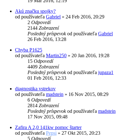
19 Mar 2016, 12:19
Akú značku spojky?
od používateľa
Gabriel
»
24 Feb 2016, 20:29
2
Odpovedí
2144
Zobrazení
Posledný príspevok
od používateľa
Gabriel
26 Feb 2016, 13:28
Chyba P1625
od používateľa
Martin250
»
20 Jan 2016, 19:28
15
Odpovedí
4409
Zobrazení
Posledný príspevok
od používateľa
jupaza1
01 Feb 2016, 12:33
diagnostika vstrekov
od používateľa
madstein
»
16 Nov 2015, 08:29
6
Odpovedí
2814
Zobrazení
Posledný príspevok
od používateľa
madstein
17 Nov 2015, 09:48
Zafira A 2,0 141kw pomoc štarter
od používateľa
Pepsi
»
27 Okt 2015, 20:23
5
Odpovedí