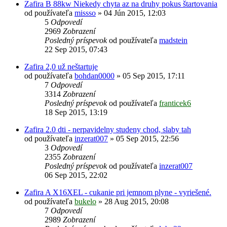
Zafira B 88kw Niekedy chyta az na druhy pokus štartovania
od používateľa
missso
»
04 Jún 2015, 12:03
5
Odpovedí
2969
Zobrazení
Posledný príspevok
od používateľa
madstein
22 Sep 2015, 07:43
Zafira 2,0 už neštartuje
od používateľa
bohdan0000
»
05 Sep 2015, 17:11
7
Odpovedí
3314
Zobrazení
Posledný príspevok
od používateľa
franticek6
18 Sep 2015, 13:19
Zafira 2.0 dti - nerpavidelny studeny chod, slaby tah
od používateľa
inzerat007
»
05 Sep 2015, 22:56
3
Odpovedí
2355
Zobrazení
Posledný príspevok
od používateľa
inzerat007
06 Sep 2015, 22:02
Zafira A X16XEL - cukanie pri jemnom plyne - vyriešené.
od používateľa
bukelo
»
28 Aug 2015, 20:08
7
Odpovedí
2989
Zobrazení