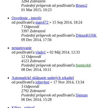
3284
Zobrazení
Posledný príspevok
od používateľa
Bruno2
01 Mar 2015, 10:23
Osvetlenie - interiér
od používateľa
maroš72
»
15 Sep 2014, 18:24
7
Odpovedí
3397
Zobrazení
Posledný príspevok
od používateľa
D4nusKOSK
09 Dec 2014, 17:56
nestartovanie
od používateľa
vlado1
»
02 Máj 2014, 12:33
12
Odpovedí
4123
Zobrazení
Posledný príspevok
od používateľa
franticek6
08 Dec 2014, 10:11
Automatické sklápanie spätných zrkadiel
od používateľa
johnybee
»
17 Nov 2014, 13:34
3
Odpovedí
2792
Zobrazení
Posledný príspevok
od používateľa
Signum
06 Dec 2014, 15:28
Klíma - snímač