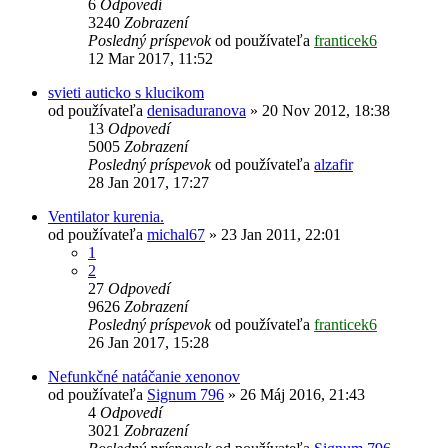
6
Odpovedí
3240
Zobrazení
Posledný príspevok
od používateľa
franticek6
12 Mar 2017, 11:52
svieti auticko s klucikom
od používateľa
denisaduranova
»
20 Nov 2012, 18:38
13
Odpovedí
5005
Zobrazení
Posledný príspevok
od používateľa
alzafir
28 Jan 2017, 17:27
Ventilator kurenia.
od používateľa
michal67
»
23 Jan 2011, 22:01
1
2
27
Odpovedí
9626
Zobrazení
Posledný príspevok
od používateľa
franticek6
26 Jan 2017, 15:28
Nefunkčné natáčanie xenonov
od používateľa
Signum 796
»
26 Máj 2016, 21:43
4
Odpovedí
3021
Zobrazení