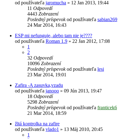
od používateľa
jaromucha
»
12 Jan 2013, 19:44
11
Odpovedí
4443
Zobrazení
Posledný príspevok
od používateľa
sabian269
24 Mar 2014, 16:43
ESP mi nefunguje, alebo tam nie je????
od používateľa
Roman 1.9
»
22 Jan 2012, 17:08
1
2
32
Odpovedí
10096
Zobrazení
Posledný príspevok
od používateľa
lesi
23 Mar 2014, 19:01
Zafira -A zasuvka,vzadu
od používateľa
janooo
»
09 Jún 2013, 19:47
18
Odpovedí
5298
Zobrazení
Posledný príspevok
od používateľa
franticek6
21 Mar 2014, 18:59
žltá kontrolka na zafire
od používateľa
vlado1
»
13 Máj 2010, 20:45
1