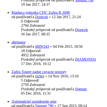
Posledný príspevok
od používateľa
Signum 796
19 Jan 2017, 14:37
Riadiaca jednotka CDC Zafira B 2008
od používateľa
Domcek
»
12 Jan 2017, 21:24
6
Odpovedí
2794
Zobrazení
Posledný príspevok
od používateľa
Domcek
16 Jan 2017, 08:35
alternator
od používateľa
MINO43
»
04 Feb 2015, 18:56
18
Odpovedí
4952
Zobrazení
Posledný príspevok
od používateľa
DIAMONDS
17 Dec 2016, 16:12
Zafira Tourer zadne cuvacie senzory
od používateľa
zicher
»
14 Nov 2016, 13:10
5
Odpovedí
2759
Zobrazení
Posledný príspevok
od používateľa
Signum
05 Dec 2016, 11:31
Automatické uzamknutie auta
od používateľa
Signum 796
»
17 Sep 2015, 09:14