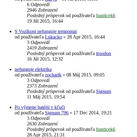
6
Odpovedí
2946
Zobrazení
Posledný príspevok
od používateľa
franticek6
19 Júl 2015, 16:44
S Vozíkom nefunguje tempomat
od používateľa
Lukacko
»
28 Apr 2015, 16:44
3
Odpovedí
2419
Zobrazení
Posledný príspevok
od používateľa
troodon
16 Júl 2015, 12:32
nefunguje elektrika
od používateľa
zocharik
»
08 Máj 2015, 09:05
3
Odpovedí
2373
Zobrazení
Posledný príspevok
od používateľa
Signum
11 Máj 2015, 19:54
Po výmene batérii v kľuči
od používateľa
Signum 796
»
17 Dec 2014, 19:21
3
Odpovedí
2630
Zobrazení
Posledný príspevok
od používateľa
franticek6
28 Apr 2015, 21:31