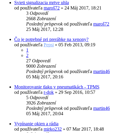
Svieti signalizacia mrtve uhla
od používateľa
maroš72
»
24 Máj 2017, 18:21
3
Odpovedí
2668
Zobrazení
Posledný príspevok
od používateľa
maroš72
25 Máj 2017, 12:28
Čo je potrebné pri prerábke na xenony?
od používateľa
Pepsi
»
05 Feb 2013, 09:19
1
2
27
Odpovedí
9000
Zobrazení
Posledný príspevok
od používateľa
martin46
05 Máj 2017, 20:16
Monitorovanie tlaku v pneumatikách - TPMS
od používateľa
r-dok
»
29 Sep 2016, 10:57
5
Odpovedí
3926
Zobrazení
Posledný príspevok
od používateľa
martin46
05 Máj 2017, 20:04
Vypínanie okien a rádia
od používateľa
mirko232
»
07 Mar 2017, 18:48