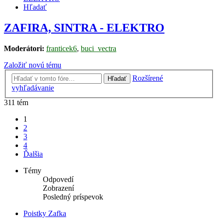
Hľadať
ZAFIRA, SINTRA - ELEKTRO
Moderátori:
franticek6
,
buci_vectra
Založiť novú tému
Rozšírené
Hľadať
vyhľadávanie
311 tém
1
2
3
4
Ďalšia
Témy
Odpovedí
Zobrazení
Posledný príspevok
Poistky Zafka