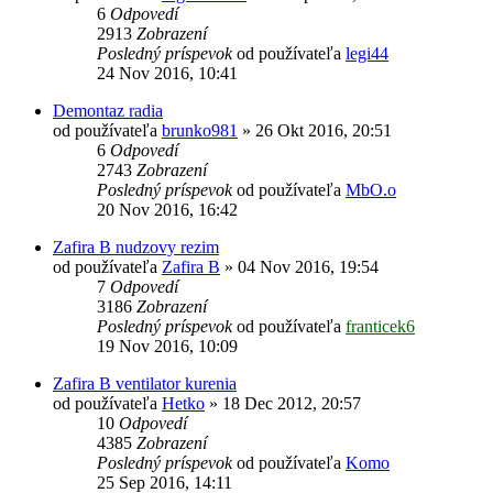
6
Odpovedí
2913
Zobrazení
Posledný príspevok
od používateľa
legi44
24 Nov 2016, 10:41
Demontaz radia
od používateľa
brunko981
»
26 Okt 2016, 20:51
6
Odpovedí
2743
Zobrazení
Posledný príspevok
od používateľa
MbO.o
20 Nov 2016, 16:42
Zafira B nudzovy rezim
od používateľa
Zafira B
»
04 Nov 2016, 19:54
7
Odpovedí
3186
Zobrazení
Posledný príspevok
od používateľa
franticek6
19 Nov 2016, 10:09
Zafira B ventilator kurenia
od používateľa
Hetko
»
18 Dec 2012, 20:57
10
Odpovedí
4385
Zobrazení
Posledný príspevok
od používateľa
Komo
25 Sep 2016, 14:11