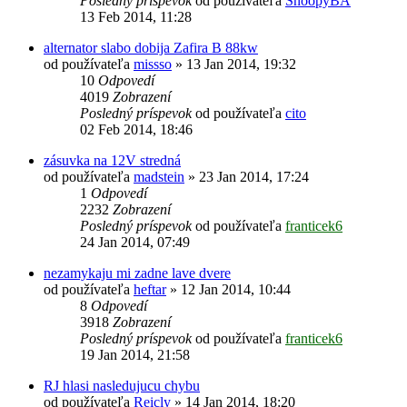
Posledný príspevok
od používateľa
SnoopyBA
13 Feb 2014, 11:28
alternator slabo dobija Zafira B 88kw
od používateľa
missso
»
13 Jan 2014, 19:32
10
Odpovedí
4019
Zobrazení
Posledný príspevok
od používateľa
cito
02 Feb 2014, 18:46
zásuvka na 12V stredná
od používateľa
madstein
»
23 Jan 2014, 17:24
1
Odpovedí
2232
Zobrazení
Posledný príspevok
od používateľa
franticek6
24 Jan 2014, 07:49
nezamykaju mi zadne lave dvere
od používateľa
heftar
»
12 Jan 2014, 10:44
8
Odpovedí
3918
Zobrazení
Posledný príspevok
od používateľa
franticek6
19 Jan 2014, 21:58
RJ hlasi nasledujucu chybu
od používateľa
Reicly
»
14 Jan 2014, 18:20