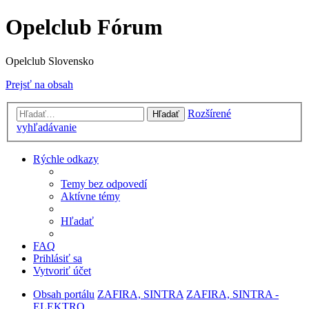
Opelclub Fórum
Opelclub Slovensko
Prejsť na obsah
Rozšírené
Hľadať
vyhľadávanie
Rýchle odkazy
Temy bez odpovedí
Aktívne témy
Hľadať
FAQ
Prihlásiť sa
Vytvoriť účet
Obsah portálu
ZAFIRA, SINTRA
ZAFIRA, SINTRA -
ELEKTRO