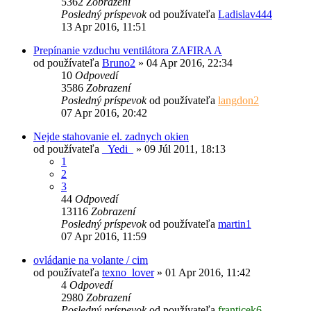
5362
Zobrazení
Posledný príspevok
od používateľa
Ladislav444
13 Apr 2016, 11:51
Prepínanie vzduchu ventilátora ZAFIRA A
od používateľa
Bruno2
»
04 Apr 2016, 22:34
10
Odpovedí
3586
Zobrazení
Posledný príspevok
od používateľa
langdon2
07 Apr 2016, 20:42
Nejde stahovanie el. zadnych okien
od používateľa
_Yedi_
»
09 Júl 2011, 18:13
1
2
3
44
Odpovedí
13116
Zobrazení
Posledný príspevok
od používateľa
martin1
07 Apr 2016, 11:59
ovládanie na volante / cim
od používateľa
texno_lover
»
01 Apr 2016, 11:42
4
Odpovedí
2980
Zobrazení
Posledný príspevok
od používateľa
franticek6