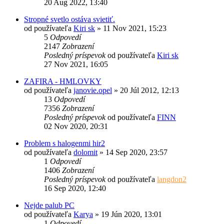
20 Aug 2022, 13:40
Stropné svetlo ostáva svietiť.
od používateľa
Kiri sk
»
11 Nov 2021, 15:23
5
Odpovedí
2147
Zobrazení
Posledný príspevok
od používateľa
Kiri sk
27 Nov 2021, 16:05
ZAFIRA - HMLOVKY
od používateľa
janovie.opel
»
20 Júl 2012, 12:13
13
Odpovedí
7356
Zobrazení
Posledný príspevok
od používateľa
FINN
02 Nov 2020, 20:31
Problem s halogenmi hir2
od používateľa
dolomit
»
14 Sep 2020, 23:57
1
Odpovedí
1406
Zobrazení
Posledný príspevok
od používateľa
langdon2
16 Sep 2020, 12:40
Nejde palub PC
od používateľa
Karya
»
19 Jún 2020, 13:01
1
Odpovedí