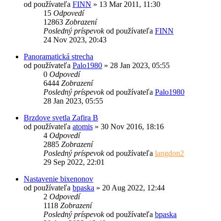
od používateľa
FINN
»
13 Mar 2011, 11:30
15
Odpovedí
12863
Zobrazení
Posledný príspevok
od používateľa
FINN
24 Nov 2023, 20:43
Panoramatická strecha
od používateľa
Palo1980
»
28 Jan 2023, 05:55
0
Odpovedí
6444
Zobrazení
Posledný príspevok
od používateľa
Palo1980
28 Jan 2023, 05:55
Brzdove svetla Zafira B
od používateľa
atomis
»
30 Nov 2016, 18:16
4
Odpovedí
2885
Zobrazení
Posledný príspevok
od používateľa
langdon2
29 Sep 2022, 22:01
Nastavenie bixenonov
od používateľa
bpaska
»
20 Aug 2022, 12:44
2
Odpovedí
1118
Zobrazení
Posledný príspevok
od používateľa
bpaska