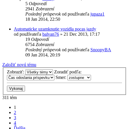
5
Odpovedí
2941
Zobrazení
Posledný príspevok
od používateľa
jupaza1
18 Jan 2014, 22:50
Automaticke uzamknutie vozidla pocas jazdy
od používateľa
balvan76
»
21 Dec 2013, 17:17
19
Odpovedí
6754
Zobrazení
Posledný príspevok
od používateľa
SnoopyBA
09 Jan 2014, 20:19
Založiť novú tému
Zobraziť:
Zoradiť podľa:
Smer:
311 tém
1
2
3
4
Ďalšia