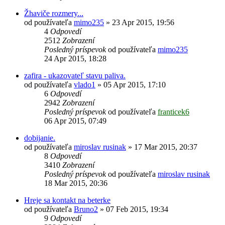
Žhaviče rozmery...
od používateľa
mimo235
»
23 Apr 2015, 19:56
4
Odpovedí
2512
Zobrazení
Posledný príspevok
od používateľa
mimo235
24 Apr 2015, 18:28
zafira - ukazovateľ stavu paliva.
od používateľa
vlado1
»
05 Apr 2015, 17:10
6
Odpovedí
2942
Zobrazení
Posledný príspevok
od používateľa
franticek6
06 Apr 2015, 07:49
dobijanie.
od používateľa
miroslav rusinak
»
17 Mar 2015, 20:37
8
Odpovedí
3410
Zobrazení
Posledný príspevok
od používateľa
miroslav rusinak
18 Mar 2015, 20:36
Hreje sa kontakt na beterke
od používateľa
Bruno2
»
07 Feb 2015, 19:34
9
Odpovedí