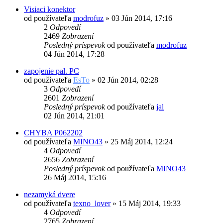
Visiaci konektor
od používateľa
modrofuz
»
03 Jún 2014, 17:16
2
Odpovedí
2469
Zobrazení
Posledný príspevok
od používateľa
modrofuz
04 Jún 2014, 17:28
zapojenie pal. PC
od používateľa
EsTo
»
02 Jún 2014, 02:28
3
Odpovedí
2601
Zobrazení
Posledný príspevok
od používateľa
jal
02 Jún 2014, 21:01
CHYBA P062202
od používateľa
MINO43
»
25 Máj 2014, 12:24
4
Odpovedí
2656
Zobrazení
Posledný príspevok
od používateľa
MINO43
26 Máj 2014, 15:16
nezamyká dvere
od používateľa
texno_lover
»
15 Máj 2014, 19:33
4
Odpovedí
2765
Zobrazení