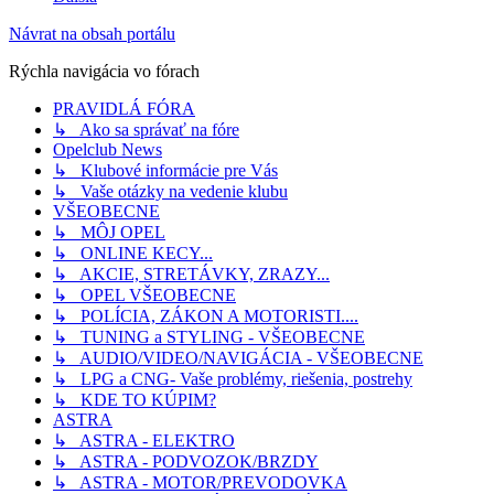
Návrat na obsah portálu
Rýchla navigácia vo fórach
PRAVIDLÁ FÓRA
↳ Ako sa správať na fóre
Opelclub News
↳ Klubové informácie pre Vás
↳ Vaše otázky na vedenie klubu
VŠEOBECNE
↳ MÔJ OPEL
↳ ONLINE KECY...
↳ AKCIE, STRETÁVKY, ZRAZY...
↳ OPEL VŠEOBECNE
↳ POLÍCIA, ZÁKON A MOTORISTI....
↳ TUNING a STYLING - VŠEOBECNE
↳ AUDIO/VIDEO/NAVIGÁCIA - VŠEOBECNE
↳ LPG a CNG- Vaše problémy, riešenia, postrehy
↳ KDE TO KÚPIM?
ASTRA
↳ ASTRA - ELEKTRO
↳ ASTRA - PODVOZOK/BRZDY
↳ ASTRA - MOTOR/PREVODOVKA