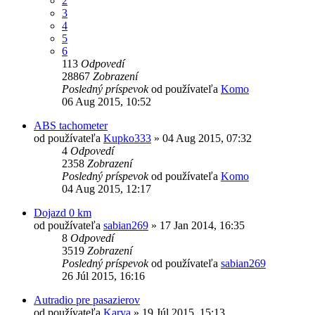
2
3
4
5
6
113
Odpovedí
28867
Zobrazení
Posledný príspevok
od používateľa
Komo
06 Aug 2015, 10:52
ABS tachometer
od používateľa
Kupko333
»
04 Aug 2015, 07:32
4
Odpovedí
2358
Zobrazení
Posledný príspevok
od používateľa
Komo
04 Aug 2015, 12:17
Dojazd 0 km
od používateľa
sabian269
»
17 Jan 2014, 16:35
8
Odpovedí
3519
Zobrazení
Posledný príspevok
od používateľa
sabian269
26 Júl 2015, 16:16
Autradio pre pasazierov
od používateľa
Karya
»
19 Júl 2015, 15:13