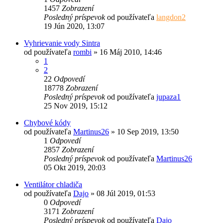
1457
Zobrazení
Posledný príspevok
od používateľa
langdon2
19 Jún 2020, 13:07
Vyhrievanie vody Sintra
od používateľa
rombi
»
16 Máj 2010, 14:46
1
2
22
Odpovedí
18778
Zobrazení
Posledný príspevok
od používateľa
jupaza1
25 Nov 2019, 15:12
Chybové kódy
od používateľa
Martinus26
»
10 Sep 2019, 13:50
1
Odpovedí
2857
Zobrazení
Posledný príspevok
od používateľa
Martinus26
05 Okt 2019, 20:03
Ventilátor chladiča
od používateľa
Dajo
»
08 Júl 2019, 01:53
0
Odpovedí
3171
Zobrazení
Posledný príspevok
od používateľa
Dajo