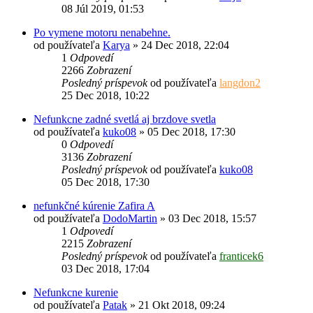
08 Júl 2019, 01:53
Po vymene motoru nenabehne.
od používateľa
Karya
»
24 Dec 2018, 22:04
1
Odpovedí
2266
Zobrazení
Posledný príspevok
od používateľa
langdon2
25 Dec 2018, 10:22
Nefunkcne zadné svetlá aj brzdove svetla
od používateľa
kuko08
»
05 Dec 2018, 17:30
0
Odpovedí
3136
Zobrazení
Posledný príspevok
od používateľa
kuko08
05 Dec 2018, 17:30
nefunkčné kúrenie Zafira A
od používateľa
DodoMartin
»
03 Dec 2018, 15:57
1
Odpovedí
2215
Zobrazení
Posledný príspevok
od používateľa
franticek6
03 Dec 2018, 17:04
Nefunkcne kurenie
od používateľa
Patak
»
21 Okt 2018, 09:24