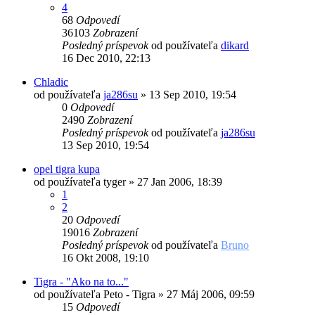
4
68
Odpovedí
36103
Zobrazení
Posledný príspevok
od používateľa
dikard
16 Dec 2010, 22:13
Chladic
od používateľa
ja286su
»
13 Sep 2010, 19:54
0
Odpovedí
2490
Zobrazení
Posledný príspevok
od používateľa
ja286su
13 Sep 2010, 19:54
opel tigra kupa
od používateľa
tyger
»
27 Jan 2006, 18:39
1
2
20
Odpovedí
19016
Zobrazení
Posledný príspevok
od používateľa
Bruno
16 Okt 2008, 19:10
Tigra - "Ako na to..."
od používateľa
Peto - Tigra
»
27 Máj 2006, 09:59
15
Odpovedí