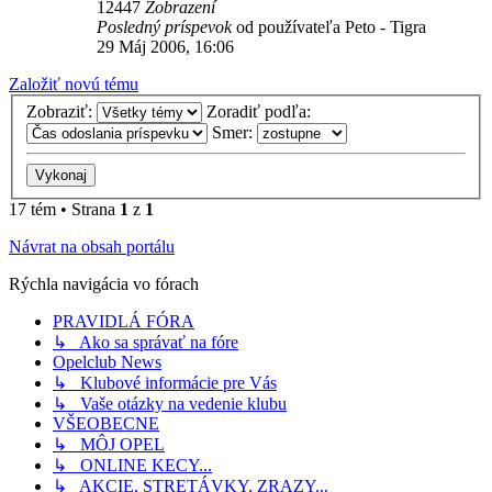
12447
Zobrazení
Posledný príspevok
od používateľa
Peto - Tigra
29 Máj 2006, 16:06
Založiť novú tému
Zobraziť:
Zoradiť podľa:
Smer:
17 tém • Strana
1
z
1
Návrat na obsah portálu
Rýchla navigácia vo fórach
PRAVIDLÁ FÓRA
↳ Ako sa správať na fóre
Opelclub News
↳ Klubové informácie pre Vás
↳ Vaše otázky na vedenie klubu
VŠEOBECNE
↳ MÔJ OPEL
↳ ONLINE KECY...
↳ AKCIE, STRETÁVKY, ZRAZY...