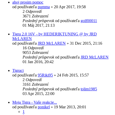
ahoj prosim pomoc
od používateľa
pumma
»
20 Apr 2017, 19:58
2
Odpovedí
3671
Zobrazení
Posledný príspevok
od používateľa
golf00011
01 Máj 2017, 21:13
Tigra 2.0 16V - by HEDERIKTUNING @ by JRD
McLAREN
od používateľa
JRD McLAREN
»
31 Dec 2015, 21:16
16
Odpovedí
9053
Zobrazení
Posledný príspevok
od používateľa
JRD McLAREN
01 Jan 2016, 20:42
Tigraci
od používateľa
95Riki95
»
24 Feb 2015, 15:57
2
Odpovedí
3161
Zobrazení
Posledný príspevok
od používateľa
tolim1985
03 Apr 2015, 22:00
Moja Tigra - Vaše reakcie...
od používateľa
ponikel
»
19 Mar 2013, 20:01
1