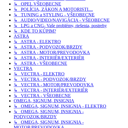
↳ OPEL VŠEOBECNE
↳ POLÍCIA, ZÁKON A MOTORISTI....
↳ TUNING a STYLING - VŠEOBECNE
↳ AUDIO/VIDEO/NAVIGÁCIA - VŠEOBECNE
↳ LPG a CNG- Vaše problémy, riešenia, postrehy
↳ KDE TO KÚPIM?
ASTRA
↳ ASTRA - ELEKTRO
↳ ASTRA - PODVOZOK/BRZDY
↳ ASTRA - MOTOR/PREVODOVKA
↳ ASTRA - INTERIÉR/EXTERIÉR
↳ ASTRA - VŠEOBECNE
VECTRA
↳ VECTRA - ELEKTRO
↳ VECTRA - PODVOZOK/BRZDY
↳ VECTRA - MOTOR/PREVODOVKA
↳ VECTRA - INTERIÉR/EXTERIÉR
↳ VECTRA - VŠEOBECNE
OMEGA, SIGNUM, INSIGNIA
↳ OMEGA, SIGNUM, INSIGNIA - ELEKTRO
↳ OMEGA, SIGNUM, INSIGNIA -
PODVOZOK/BRZDY
↳ OMEGA, SIGNUM, INSIGNIA -
MOTOR/PREVODOVKA