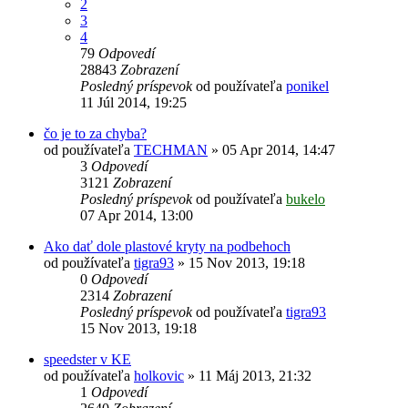
2
3
4
79
Odpovedí
28843
Zobrazení
Posledný príspevok
od používateľa
ponikel
11 Júl 2014, 19:25
čo je to za chyba?
od používateľa
TECHMAN
»
05 Apr 2014, 14:47
3
Odpovedí
3121
Zobrazení
Posledný príspevok
od používateľa
bukelo
07 Apr 2014, 13:00
Ako dať dole plastové kryty na podbehoch
od používateľa
tigra93
»
15 Nov 2013, 19:18
0
Odpovedí
2314
Zobrazení
Posledný príspevok
od používateľa
tigra93
15 Nov 2013, 19:18
speedster v KE
od používateľa
holkovic
»
11 Máj 2013, 21:32
1
Odpovedí