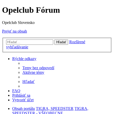
Opelclub Fórum
Opelclub Slovensko
Prejsť na obsah
Rozšírené
Hľadať
vyhľadávanie
Rýchle odkazy
Temy bez odpovedí
Aktívne témy
Hľadať
FAQ
Prihlásiť sa
Vytvoriť účet
Obsah portálu
TIGRA, SPEEDSTER
TIGRA,
SPEEDSTER - VŠEOBECNE