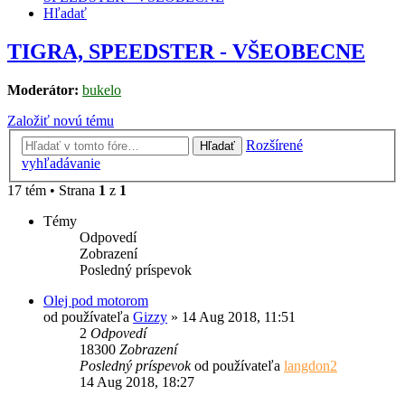
Hľadať
TIGRA, SPEEDSTER - VŠEOBECNE
Moderátor:
bukelo
Založiť novú tému
Rozšírené
Hľadať
vyhľadávanie
17 tém • Strana
1
z
1
Témy
Odpovedí
Zobrazení
Posledný príspevok
Olej pod motorom
od používateľa
Gizzy
»
14 Aug 2018, 11:51
2
Odpovedí
18300
Zobrazení
Posledný príspevok
od používateľa
langdon2
14 Aug 2018, 18:27