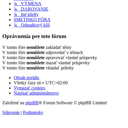
↳ VÝMENA
↳ DAROVANIE
↳ Iné kšefty
SMETISKO FÓRA
↳ Odpadkový kôš
Oprávnenia pre toto fórum
V tomto fóre
nemôžete
zakladať témy
V tomto fóre
nemôžete
odpovedať v témach
V tomto fóre
nemôžete
upravovať vlastné príspevky
V tomto fóre
nemôžete
mazať vlastné príspevky
V tomto fóre
nemôžete
vkladať prílohy
Obsah portálu
Všetky časy sú v
UTC+02:00
Vymazať cookies
Napísať administrátorovi
Založené na
phpBB
® Forum Software © phpBB Limited
Súkromie
|
Podmienky