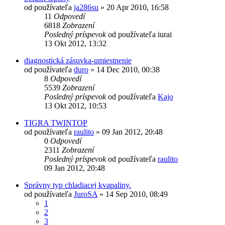
od používateľa
ja286su
»
20 Apr 2010, 16:58
11
Odpovedí
6818
Zobrazení
Posledný príspevok
od používateľa
iurai
13 Okt 2012, 13:32
diagnostická zásuvka-umiestnenie
od používateľa
duro
»
14 Dec 2010, 00:38
8
Odpovedí
5539
Zobrazení
Posledný príspevok
od používateľa
Kajo
13 Okt 2012, 10:53
TIGRA TWINTOP
od používateľa
raulito
»
09 Jan 2012, 20:48
0
Odpovedí
2311
Zobrazení
Posledný príspevok
od používateľa
raulito
09 Jan 2012, 20:48
Správny typ chladiacej kvapaliny.
od používateľa
JuroSA
»
14 Sep 2010, 08:49
1
2
3