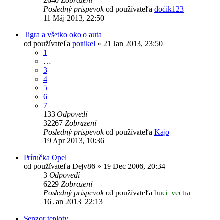
2640
Zobrazení
Posledný príspevok
od používateľa
dodik123
11 Máj 2013, 22:50
Tigra a všetko okolo auta
od používateľa
ponikel
»
21 Jan 2013, 23:50
1
…
3
4
5
6
7
133
Odpovedí
32267
Zobrazení
Posledný príspevok
od používateľa
Kajo
19 Apr 2013, 10:36
Príručka Opel
od používateľa
Dejv86
»
19 Dec 2006, 20:34
3
Odpovedí
6229
Zobrazení
Posledný príspevok
od používateľa
buci_vectra
16 Jan 2013, 22:13
Senzor teploty