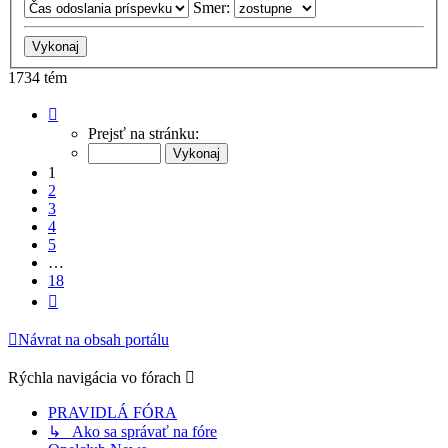
Smer:
1734 tém
Strana
1
Prejsť na stránku:
z
18
1
2
3
4
5
…
18
Ďalšia
Návrat na obsah portálu
Rýchla navigácia vo fórach
PRAVIDLÁ FÓRA
↳ Ako sa správať na fóre