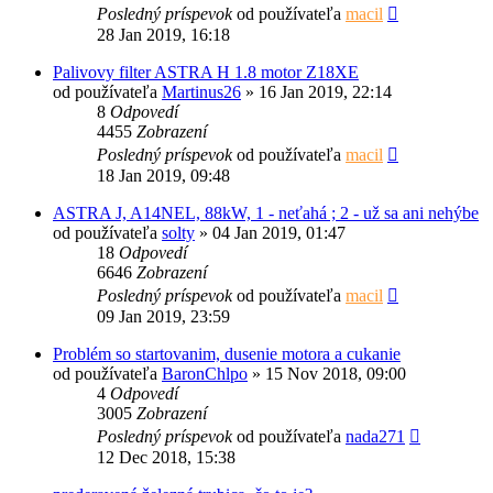
Posledný príspevok
od používateľa
macil
28 Jan 2019, 16:18
Palivovy filter ASTRA H 1.8 motor Z18XE
od používateľa
Martinus26
»
16 Jan 2019, 22:14
8
Odpovedí
4455
Zobrazení
Posledný príspevok
od používateľa
macil
18 Jan 2019, 09:48
ASTRA J, A14NEL, 88kW, 1 - neťahá ; 2 - už sa ani nehýbe
od používateľa
solty
»
04 Jan 2019, 01:47
18
Odpovedí
6646
Zobrazení
Posledný príspevok
od používateľa
macil
09 Jan 2019, 23:59
Problém so startovanim, dusenie motora a cukanie
od používateľa
BaronChlpo
»
15 Nov 2018, 09:00
4
Odpovedí
3005
Zobrazení
Posledný príspevok
od používateľa
nada271
12 Dec 2018, 15:38