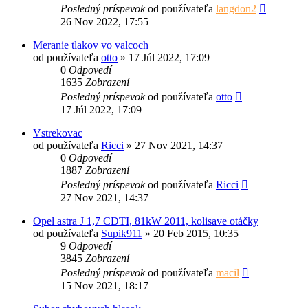
Posledný príspevok
od používateľa
langdon2
26 Nov 2022, 17:55
Meranie tlakov vo valcoch
od používateľa
otto
»
17 Júl 2022, 17:09
0
Odpovedí
1635
Zobrazení
Posledný príspevok
od používateľa
otto
17 Júl 2022, 17:09
Vstrekovac
od používateľa
Ricci
»
27 Nov 2021, 14:37
0
Odpovedí
1887
Zobrazení
Posledný príspevok
od používateľa
Ricci
27 Nov 2021, 14:37
Opel astra J 1,7 CDTI, 81kW 2011, kolisave otáčky
od používateľa
Supik911
»
20 Feb 2015, 10:35
9
Odpovedí
3845
Zobrazení
Posledný príspevok
od používateľa
macil
15 Nov 2021, 18:17