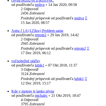
chyba p0202-0f a p0203-0C
od používateľa
msliva
»
14 Jan 2020, 09:58
2
Odpovedí
2456
Zobrazení
Posledný príspevok
od používateľa
msliva
15 Jan 2020, 08:57
Astra J 1.6 (125kw) Problem sania
od používateľa
retroip2
»
29 Jan 2019, 14:42
2
Odpovedí
2945
Zobrazení
Posledný príspevok
od používateľa
retroip2
17 Dec 2019, 06:12
voľnobežné otáčky
od používateľa
lubik1
»
07 Okt 2018, 11:37
3
Odpovedí
3124
Zobrazení
Posledný príspevok
od používateľa
lubik1
12 Dec 2019, 15:17
Kde v motore je lanko plynu
od používateľa
michalrc
»
21 Okt 2019, 18:47
4
Odpovedí
3795
Zobrazení