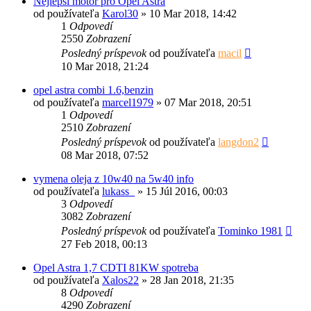
Nejlepší motor pro Opel Astra
od používateľa
Karol30
»
10 Mar 2018, 14:42
1
Odpovedí
2550
Zobrazení
Posledný príspevok
od používateľa
macil
10 Mar 2018, 21:24
opel astra combi 1.6,benzin
od používateľa
marcel1979
»
07 Mar 2018, 20:51
1
Odpovedí
2510
Zobrazení
Posledný príspevok
od používateľa
langdon2
08 Mar 2018, 07:52
vymena oleja z 10w40 na 5w40 info
od používateľa
lukass_
»
15 Júl 2016, 00:03
3
Odpovedí
3082
Zobrazení
Posledný príspevok
od používateľa
Tominko 1981
27 Feb 2018, 00:13
Opel Astra 1,7 CDTI 81KW spotreba
od používateľa
Xalos22
»
28 Jan 2018, 21:35
8
Odpovedí
4290
Zobrazení