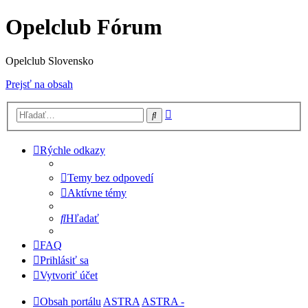
Opelclub Fórum
Opelclub Slovensko
Prejsť na obsah
Rozšírené
Hľadať
vyhľadávanie
Rýchle odkazy
Temy bez odpovedí
Aktívne témy
Hľadať
FAQ
Prihlásiť sa
Vytvoriť účet
Obsah portálu
ASTRA
ASTRA -