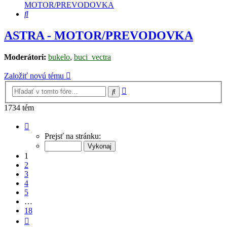
MOTOR/PREVODOVKA
Hľadať
ASTRA - MOTOR/PREVODOVKA
Moderátori:
bukelo
,
buci_vectra
Založiť novú tému
Rozšírené
Hľadať
vyhľadávanie
1734 tém
Strana
1
Prejsť na stránku:
z
18
1
2
3
4
5
…
18
Ďalšia