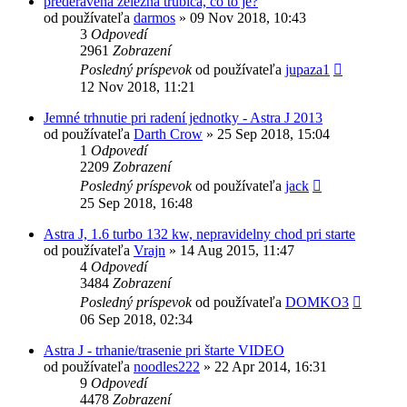
prederavená železná trubica, čo to je?
od používateľa
darmos
»
09 Nov 2018, 10:43
3
Odpovedí
2961
Zobrazení
Posledný príspevok
od používateľa
jupaza1
12 Nov 2018, 11:21
Jemné trhnutie pri radení jednotky - Astra J 2013
od používateľa
Darth Crow
»
25 Sep 2018, 15:04
1
Odpovedí
2209
Zobrazení
Posledný príspevok
od používateľa
jack
25 Sep 2018, 16:48
Astra J, 1.6 turbo 132 kw, nepravidelny chod pri starte
od používateľa
Vrajn
»
14 Aug 2015, 11:47
4
Odpovedí
3484
Zobrazení
Posledný príspevok
od používateľa
DOMKO3
06 Sep 2018, 02:34
Astra J - trhanie/trasenie pri štarte VIDEO
od používateľa
noodles222
»
22 Apr 2014, 16:31
9
Odpovedí
4478
Zobrazení