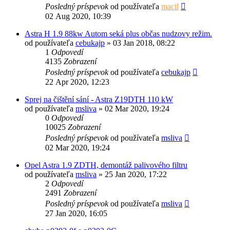
Posledný príspevok
od používateľa
macil
02 Aug 2020, 10:39
Astra H 1.9 88kw Autom seká plus občas nudzovy režim.
od používateľa
cebukajp
»
03 Jan 2018, 08:22
1
Odpovedí
4135
Zobrazení
Posledný príspevok
od používateľa
cebukajp
22 Apr 2020, 12:23
Sprej na čištění sání - Astra Z19DTH 110 kW
od používateľa
msliva
»
02 Mar 2020, 19:24
0
Odpovedí
10025
Zobrazení
Posledný príspevok
od používateľa
msliva
02 Mar 2020, 19:24
Opel Astra 1.9 ZDTH, demontáž palivového filtru
od používateľa
msliva
»
25 Jan 2020, 17:22
2
Odpovedí
2491
Zobrazení
Posledný príspevok
od používateľa
msliva
27 Jan 2020, 16:05