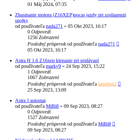
01 Máj 2024, 07:35
Zhasinanie motora (Z16XEP)pocas jazdy pri zosliapnuti
spojky
od používateľa
nada271
»
05 Okt 2023, 16:17
0
Odpovedí
1256
Zobrazení
Posledný príspevok
od používateľa
nada271
05 Okt 2023, 16:17
Astra H 1.6 Z16xep klepanie pri pridávaní
od používateľa
marky9
»
24 Sep 2023, 15:22
1
Odpovedí
1067
Zobrazení
Posledný príspevok
od používateľa
langdon2
25 Sep 2023, 13:09
Astra J automat
od používateľa
MiBi8
»
09 Sep 2023, 08:27
0
Odpovedí
1527
Zobrazení
Posledný príspevok
od používateľa
MiBi8
09 Sep 2023, 08:27