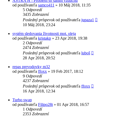
ASTRA H - Problem so saním vzduchu
od používateľa
samco411
»
10 Máj 2018, 11:35
5
Odpovedí
3435
Zobrazení
Posledný príspevok
od používateľa
jupaza1
10 Máj 2018, 23:24
systém sledovania životnosti mot. oleja
od používateľa
kristakp
»
23 Apr 2018, 19:38
2
Odpovedí
2474
Zobrazení
Posledný príspevok
od používateľa
luboš
28 Apr 2018, 20:52
repas prevodovky m32
od používateľa
ffoxx
»
19 Feb 2017, 18:12
9
Odpovedí
4237
Zobrazení
Posledný príspevok
od používateľa
ffoxx
16 Apr 2018, 12:34
Turbo swap
od používateľa
Filipo28t
»
01 Apr 2018, 16:57
1
Odpovedí
2353
Zobrazení