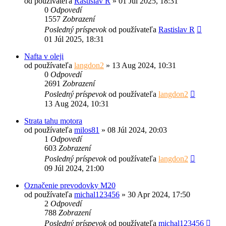
od používateľa
Rastislav R
»
01 Júl 2025, 18:31
0
Odpovedí
1557
Zobrazení
Posledný príspevok
od používateľa
Rastislav R
01 Júl 2025, 18:31
Nafta v oleji
od používateľa
langdon2
»
13 Aug 2024, 10:31
0
Odpovedí
2691
Zobrazení
Posledný príspevok
od používateľa
langdon2
13 Aug 2024, 10:31
Strata tahu motora
od používateľa
milos81
»
08 Júl 2024, 20:03
1
Odpovedí
603
Zobrazení
Posledný príspevok
od používateľa
langdon2
09 Júl 2024, 21:00
Označenie prevodovky M20
od používateľa
michal123456
»
30 Apr 2024, 17:50
2
Odpovedí
788
Zobrazení
Posledný príspevok
od používateľa
michal123456