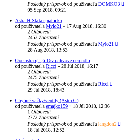
Posledný príspevok
od používateľa
DOMKO3
05 Sep 2018, 09:21
Astra H Skrta spiatocka
od používateľa
Mylo21
»
17 Aug 2018, 16:30
2
Odpovedí
2453
Zobrazení
Posledný príspevok
od používateľa
Mylo21
28 Aug 2018, 13:53
Ope astra g 1,6 16v palivove cerpadlo
od používateľa
Ricci
»
28 Júl 2018, 16:17
2
Odpovedí
2475
Zobrazení
Posledný príspevok
od používateľa
Ricci
29 Júl 2018, 18:43
Chybné vačky/ventily (Astra G)
od používateľa
emajko159
»
18 Júl 2018, 12:36
1
Odpovedí
2772
Zobrazení
Posledný príspevok
od používateľa
langdon2
18 Júl 2018, 12:52