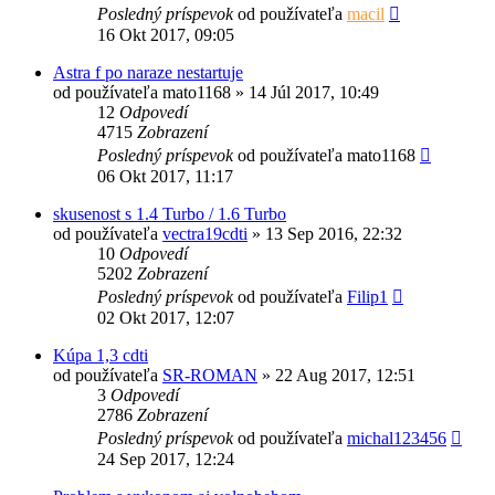
Posledný príspevok
od používateľa
macil
16 Okt 2017, 09:05
Astra f po naraze nestartuje
od používateľa
mato1168
»
14 Júl 2017, 10:49
12
Odpovedí
4715
Zobrazení
Posledný príspevok
od používateľa
mato1168
06 Okt 2017, 11:17
skusenost s 1.4 Turbo / 1.6 Turbo
od používateľa
vectra19cdti
»
13 Sep 2016, 22:32
10
Odpovedí
5202
Zobrazení
Posledný príspevok
od používateľa
Filip1
02 Okt 2017, 12:07
Kúpa 1,3 cdti
od používateľa
SR-ROMAN
»
22 Aug 2017, 12:51
3
Odpovedí
2786
Zobrazení
Posledný príspevok
od používateľa
michal123456
24 Sep 2017, 12:24