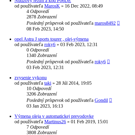
Núdzový režim a kód P06DE
od používateľa
MarosK
»
16 Dec 2022, 08:49
4
Odpovedí
2878
Zobrazení
Posledný príspevok
od používateľa
maros8492
08 Feb 2023, 14:50
opel Astra J sports tourer , olej-výmena
od používateľa
roky6
»
03 Feb 2023, 12:31
0
Odpovedí
1340
Zobrazení
Posledný príspevok
od používateľa
roky6
03 Feb 2023, 12:31
zvysenie vykonu
od používateľa
taki
»
28 Júl 2014, 19:05
10
Odpovedí
3206
Zobrazení
Posledný príspevok
od používateľa
Gondil
03 Jan 2023, 16:13
Výmena oleja v automatickej prevodovke
od používateľa
Martinus26
»
01 Feb 2019, 15:01
7
Odpovedí
3808
Zobrazení