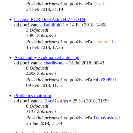
Posledný príspevok
od používateľa
Eisy
24 Feb 2018, 21:19
Čistenie EGR Opel Astra H Z17DTH
od používateľa
Bublifuk21
»
14 Feb 2018, 14:08
3
Odpovedí
2985
Zobrazení
Posledný príspevok
od používateľa
langdon2
15 Feb 2018, 17:25
Astra cudny zvuk na ked auto stoji
od používateľa
charlie-one
»
31 Júl 2016, 00:43
8
Odpovedí
4498
Zobrazení
Posledný príspevok
od používateľa
robo99999
09 Feb 2018, 11:13
Problem s motorom
od používateľa
Tomáš astrus
»
25 Jan 2018, 21:39
0
Odpovedí
3137
Zobrazení
Posledný príspevok
od používateľa
Tomáš astrus
25 Jan 2018, 21:39