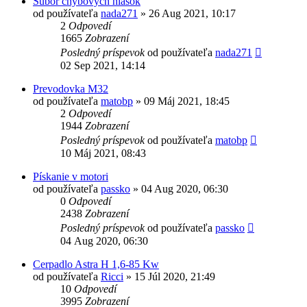
Subor chybovych hlasok
od používateľa
nada271
»
26 Aug 2021, 10:17
2
Odpovedí
1665
Zobrazení
Posledný príspevok
od používateľa
nada271
02 Sep 2021, 14:14
Prevodovka M32
od používateľa
matobp
»
09 Máj 2021, 18:45
2
Odpovedí
1944
Zobrazení
Posledný príspevok
od používateľa
matobp
10 Máj 2021, 08:43
Pískanie v motori
od používateľa
passko
»
04 Aug 2020, 06:30
0
Odpovedí
2438
Zobrazení
Posledný príspevok
od používateľa
passko
04 Aug 2020, 06:30
Cerpadlo Astra H 1,6-85 Kw
od používateľa
Ricci
»
15 Júl 2020, 21:49
10
Odpovedí
3995
Zobrazení