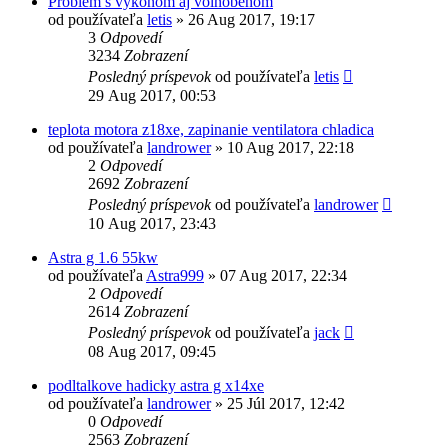
Problem s vykonom aj volnobehom
od používateľa
letis
»
26 Aug 2017, 19:17
3
Odpovedí
3234
Zobrazení
Posledný príspevok
od používateľa
letis
29 Aug 2017, 00:53
teplota motora z18xe, zapinanie ventilatora chladica
od používateľa
landrower
»
10 Aug 2017, 22:18
2
Odpovedí
2692
Zobrazení
Posledný príspevok
od používateľa
landrower
10 Aug 2017, 23:43
Astra g 1.6 55kw
od používateľa
Astra999
»
07 Aug 2017, 22:34
2
Odpovedí
2614
Zobrazení
Posledný príspevok
od používateľa
jack
08 Aug 2017, 09:45
podltalkove hadicky astra g x14xe
od používateľa
landrower
»
25 Júl 2017, 12:42
0
Odpovedí
2563
Zobrazení