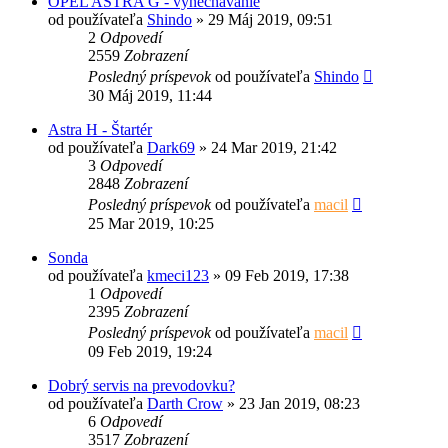
OPEL ASTRA G - vynechávanie
od používateľa
Shindo
»
29 Máj 2019, 09:51
2
Odpovedí
2559
Zobrazení
Posledný príspevok
od používateľa
Shindo
30 Máj 2019, 11:44
Astra H - Štartér
od používateľa
Dark69
»
24 Mar 2019, 21:42
3
Odpovedí
2848
Zobrazení
Posledný príspevok
od používateľa
macil
25 Mar 2019, 10:25
Sonda
od používateľa
kmeci123
»
09 Feb 2019, 17:38
1
Odpovedí
2395
Zobrazení
Posledný príspevok
od používateľa
macil
09 Feb 2019, 19:24
Dobrý servis na prevodovku?
od používateľa
Darth Crow
»
23 Jan 2019, 08:23
6
Odpovedí
3517
Zobrazení