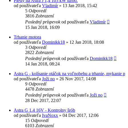
Piesty na Astra J 1,4 103 kW turbo.
od používateľa
Vladimír
»
13 Jan 2018, 15:42
5
Odpovedí
3816
Zobrazení
Posledný príspevok
od používateľa
Vladimír
15 Jan 2018, 16:09
Trhanie motora
od používateľa
Dominikk18
»
12 Jan 2018, 18:08
3
Odpovedí
2822
Zobrazení
Posledný príspevok
od používateľa
Dominikk18
14 Jan 2018, 08:24
Astra G - kolísanie otáčok na voľnobehu a trhanie, mykanie p
od používateľa
Joži no
»
26 Nov 2017, 14:08
9
Odpovedí
4478
Zobrazení
Posledný príspevok
od používateľa
Joži no
28 Dec 2017, 22:07
Astra G 1.4 16V - Kontrolny šrób
od používateľa
IvaNoxx
»
04 Dec 2017, 12:06
15
Odpovedí
6103
Zobrazení