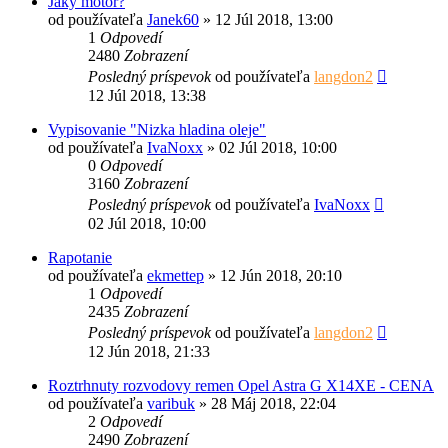
Jaký motor?
od používateľa
Janek60
»
12 Júl 2018, 13:00
1
Odpovedí
2480
Zobrazení
Posledný príspevok
od používateľa
langdon2
12 Júl 2018, 13:38
Vypisovanie "Nizka hladina oleje"
od používateľa
IvaNoxx
»
02 Júl 2018, 10:00
0
Odpovedí
3160
Zobrazení
Posledný príspevok
od používateľa
IvaNoxx
02 Júl 2018, 10:00
Rapotanie
od používateľa
ekmettep
»
12 Jún 2018, 20:10
1
Odpovedí
2435
Zobrazení
Posledný príspevok
od používateľa
langdon2
12 Jún 2018, 21:33
Roztrhnuty rozvodovy remen Opel Astra G X14XE - CENA
od používateľa
varibuk
»
28 Máj 2018, 22:04
2
Odpovedí
2490
Zobrazení