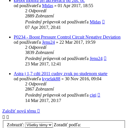
klepot motora pri akceleracii od 2tis. ot.
od používateľa
Midas
»
01 Apr 2017, 18:55
2
Odpovedí
2889
Zobrazení
Posledný príspevok
od používateľa
Midas
07 Apr 2017, 20:41
P0234 - Boost Pressure Control Circuit Negative Deviation
od používateľa
Jenu24
»
22 Mar 2017, 19:59
2
Odpovedí
3839
Zobrazení
Posledný príspevok
od používateľa
Jenu24
23 Mar 2017, 12:41
Astra j 1,7 cdti 2011 cudny zvuk po studenom starte
od používateľa
kyselak88
»
30 Nov 2016, 09:04
2
Odpovedí
2867
Zobrazení
Posledný príspevok
od používateľa
cigi
14 Mar 2017, 20:17
Založiť novú tému
Zobraziť:
Zoradiť podľa: