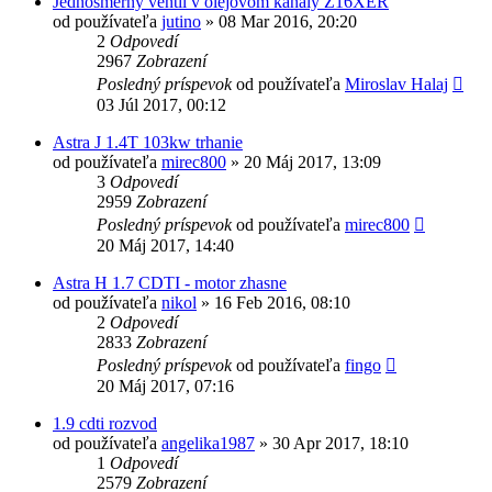
Jednosmerny ventil v olejovom kanaly Z16XER
od používateľa
jutino
»
08 Mar 2016, 20:20
2
Odpovedí
2967
Zobrazení
Posledný príspevok
od používateľa
Miroslav Halaj
03 Júl 2017, 00:12
Astra J 1.4T 103kw trhanie
od používateľa
mirec800
»
20 Máj 2017, 13:09
3
Odpovedí
2959
Zobrazení
Posledný príspevok
od používateľa
mirec800
20 Máj 2017, 14:40
Astra H 1.7 CDTI - motor zhasne
od používateľa
nikol
»
16 Feb 2016, 08:10
2
Odpovedí
2833
Zobrazení
Posledný príspevok
od používateľa
fingo
20 Máj 2017, 07:16
1.9 cdti rozvod
od používateľa
angelika1987
»
30 Apr 2017, 18:10
1
Odpovedí
2579
Zobrazení