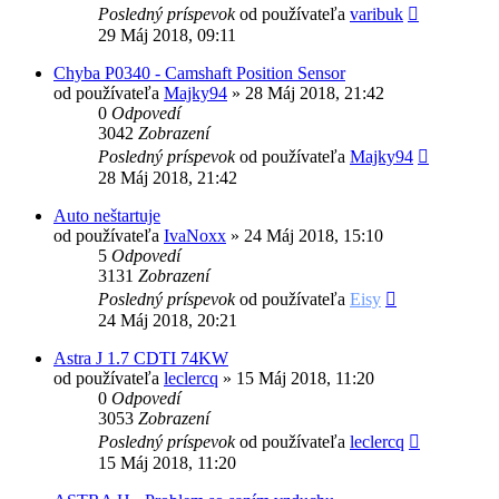
Posledný príspevok
od používateľa
varibuk
29 Máj 2018, 09:11
Chyba P0340 - Camshaft Position Sensor
od používateľa
Majky94
»
28 Máj 2018, 21:42
0
Odpovedí
3042
Zobrazení
Posledný príspevok
od používateľa
Majky94
28 Máj 2018, 21:42
Auto neštartuje
od používateľa
IvaNoxx
»
24 Máj 2018, 15:10
5
Odpovedí
3131
Zobrazení
Posledný príspevok
od používateľa
Eisy
24 Máj 2018, 20:21
Astra J 1.7 CDTI 74KW
od používateľa
leclercq
»
15 Máj 2018, 11:20
0
Odpovedí
3053
Zobrazení
Posledný príspevok
od používateľa
leclercq
15 Máj 2018, 11:20