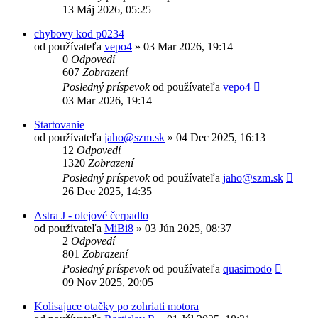
13 Máj 2026, 05:25
chybovy kod p0234
od používateľa
vepo4
»
03 Mar 2026, 19:14
0
Odpovedí
607
Zobrazení
Posledný príspevok
od používateľa
vepo4
03 Mar 2026, 19:14
Startovanie
od používateľa
jaho@szm.sk
»
04 Dec 2025, 16:13
12
Odpovedí
1320
Zobrazení
Posledný príspevok
od používateľa
jaho@szm.sk
26 Dec 2025, 14:35
Astra J - olejové čerpadlo
od používateľa
MiBi8
»
03 Jún 2025, 08:37
2
Odpovedí
801
Zobrazení
Posledný príspevok
od používateľa
quasimodo
09 Nov 2025, 20:05
Kolisajuce otačky po zohriati motora