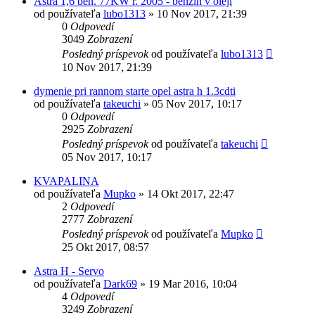
Astra 1,6 ben. 77KW r. 2005 - benzín v oleji
od používateľa
lubo1313
»
10 Nov 2017, 21:39
0
Odpovedí
3049
Zobrazení
Posledný príspevok
od používateľa
lubo1313
10 Nov 2017, 21:39
dymenie pri rannom starte opel astra h 1.3cdti
od používateľa
takeuchi
»
05 Nov 2017, 10:17
0
Odpovedí
2925
Zobrazení
Posledný príspevok
od používateľa
takeuchi
05 Nov 2017, 10:17
KVAPALINA
od používateľa
Mupko
»
14 Okt 2017, 22:47
2
Odpovedí
2777
Zobrazení
Posledný príspevok
od používateľa
Mupko
25 Okt 2017, 08:57
Astra H - Servo
od používateľa
Dark69
»
19 Mar 2016, 10:04
4
Odpovedí
3249
Zobrazení