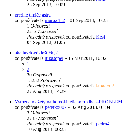
25 Sep 2013, 10:09
predne tlmiče astra
od používateľa
muro2412
»
01 Sep 2013, 10:23
1
Odpovedí
2212
Zobrazení
Posledný príspevok
od používateľa
Kesi
04 Sep 2013, 21:05
ake brzdové doštičky?
od používateľa
lukasopel
»
15 Mar 2011, 16:02
1
2
30
Odpovedí
13232
Zobrazení
Posledný príspevok
od používateľa
langdon2
27 Aug 2013, 14:29
Vymena mažety na homokinetickom klbe --PROBLEM
od používateľa
peterko007
»
02 Aug 2013, 01:04
3
Odpovedí
2735
Zobrazení
Posledný príspevok
od používateľa
pedro4
10 Aug 2013, 06:23