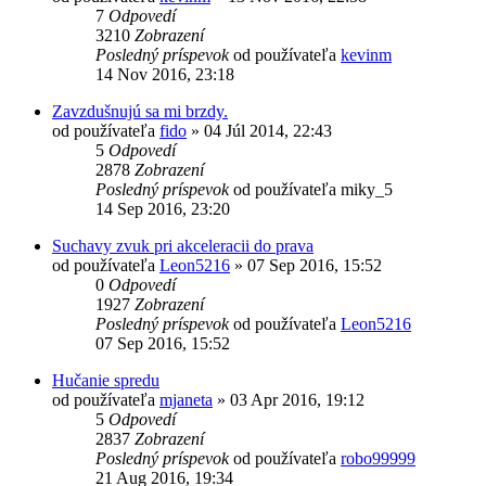
7
Odpovedí
3210
Zobrazení
Posledný príspevok
od používateľa
kevinm
14 Nov 2016, 23:18
Zavzdušnujú sa mi brzdy.
od používateľa
fido
»
04 Júl 2014, 22:43
5
Odpovedí
2878
Zobrazení
Posledný príspevok
od používateľa
miky_5
14 Sep 2016, 23:20
Suchavy zvuk pri akceleracii do prava
od používateľa
Leon5216
»
07 Sep 2016, 15:52
0
Odpovedí
1927
Zobrazení
Posledný príspevok
od používateľa
Leon5216
07 Sep 2016, 15:52
Hučanie spredu
od používateľa
mjaneta
»
03 Apr 2016, 19:12
5
Odpovedí
2837
Zobrazení
Posledný príspevok
od používateľa
robo99999
21 Aug 2016, 19:34