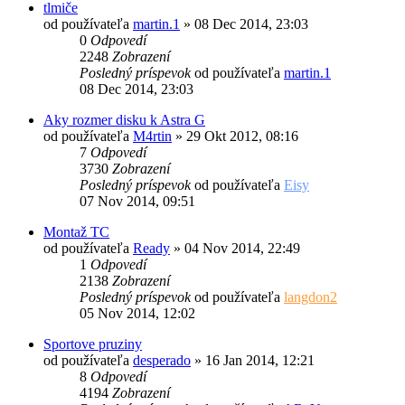
tlmiče
od používateľa
martin.1
»
08 Dec 2014, 23:03
0
Odpovedí
2248
Zobrazení
Posledný príspevok
od používateľa
martin.1
08 Dec 2014, 23:03
Aky rozmer disku k Astra G
od používateľa
M4rtin
»
29 Okt 2012, 08:16
7
Odpovedí
3730
Zobrazení
Posledný príspevok
od používateľa
Eisy
07 Nov 2014, 09:51
Montaž TC
od používateľa
Ready
»
04 Nov 2014, 22:49
1
Odpovedí
2138
Zobrazení
Posledný príspevok
od používateľa
langdon2
05 Nov 2014, 12:02
Sportove pruziny
od používateľa
desperado
»
16 Jan 2014, 12:21
8
Odpovedí
4194
Zobrazení