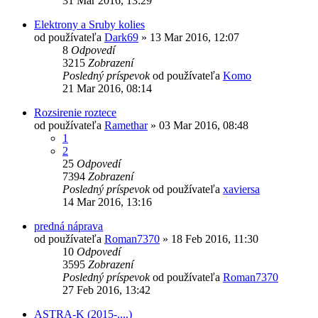
31 Mar 2016, 13:29
Elektrony a Sruby kolies
od používateľa
Dark69
»
13 Mar 2016, 12:07
8
Odpovedí
3215
Zobrazení
Posledný príspevok
od používateľa
Komo
21 Mar 2016, 08:14
Rozsirenie roztece
od používateľa
Ramethar
»
03 Mar 2016, 08:48
1
2
25
Odpovedí
7394
Zobrazení
Posledný príspevok
od používateľa
xaviersa
14 Mar 2016, 13:16
predná náprava
od používateľa
Roman7370
»
18 Feb 2016, 11:30
10
Odpovedí
3595
Zobrazení
Posledný príspevok
od používateľa
Roman7370
27 Feb 2016, 13:42
ASTRA-K (2015-....)