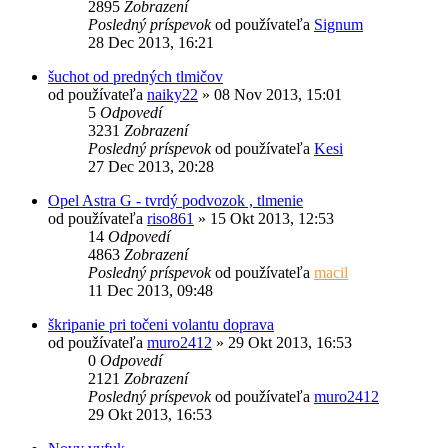
2895
Zobrazení
Posledný príspevok
od používateľa
Signum
28 Dec 2013, 16:21
šuchot od predných tlmičov
od používateľa
naiky22
»
08 Nov 2013, 15:01
5
Odpovedí
3231
Zobrazení
Posledný príspevok
od používateľa
Kesi
27 Dec 2013, 20:28
Opel Astra G - tvrdý podvozok , tlmenie
od používateľa
riso861
»
15 Okt 2013, 12:53
14
Odpovedí
4863
Zobrazení
Posledný príspevok
od používateľa
macil
11 Dec 2013, 09:48
škripanie pri točeni volantu doprava
od používateľa
muro2412
»
29 Okt 2013, 16:53
0
Odpovedí
2121
Zobrazení
Posledný príspevok
od používateľa
muro2412
29 Okt 2013, 16:53