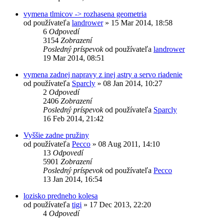
vymena tlmicov -> rozhasena geometria
od používateľa
landrower
»
15 Mar 2014, 18:58
6
Odpovedí
3154
Zobrazení
Posledný príspevok
od používateľa
landrower
19 Mar 2014, 08:51
vymena zadnej napravy z inej astry a servo riadenie
od používateľa
Sparcly
»
08 Jan 2014, 10:27
2
Odpovedí
2406
Zobrazení
Posledný príspevok
od používateľa
Sparcly
16 Feb 2014, 21:42
Vyššie zadne pružiny
od používateľa
Pecco
»
08 Aug 2011, 14:10
13
Odpovedí
5901
Zobrazení
Posledný príspevok
od používateľa
Pecco
13 Jan 2014, 16:54
lozisko predneho kolesa
od používateľa
tigi
»
17 Dec 2013, 22:20
4
Odpovedí