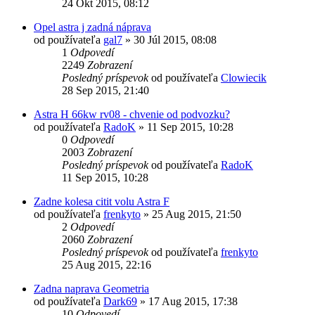
24 Okt 2015, 08:12
Opel astra j zadná náprava
od používateľa
gal7
»
30 Júl 2015, 08:08
1
Odpovedí
2249
Zobrazení
Posledný príspevok
od používateľa
Clowiecik
28 Sep 2015, 21:40
Astra H 66kw rv08 - chvenie od podvozku?
od používateľa
RadoK
»
11 Sep 2015, 10:28
0
Odpovedí
2003
Zobrazení
Posledný príspevok
od používateľa
RadoK
11 Sep 2015, 10:28
Zadne kolesa citit volu Astra F
od používateľa
frenkyto
»
25 Aug 2015, 21:50
2
Odpovedí
2060
Zobrazení
Posledný príspevok
od používateľa
frenkyto
25 Aug 2015, 22:16
Zadna naprava Geometria
od používateľa
Dark69
»
17 Aug 2015, 17:38
10
Odpovedí