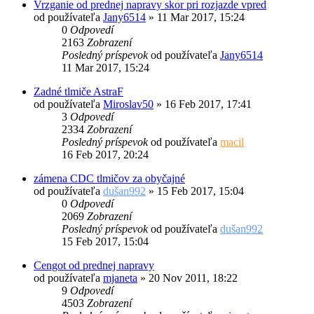
Vrzganie od prednej napravy skor pri rozjazde vpred
od používateľa
Jany6514
»
11 Mar 2017, 15:24
0
Odpovedí
2163
Zobrazení
Posledný príspevok
od používateľa
Jany6514
11 Mar 2017, 15:24
Zadné tlmiče AstraF
od používateľa
Miroslav50
»
16 Feb 2017, 17:41
3
Odpovedí
2334
Zobrazení
Posledný príspevok
od používateľa
macil
16 Feb 2017, 20:24
zámena CDC tlmičov za obyčajné
od používateľa
dušan992
»
15 Feb 2017, 15:04
0
Odpovedí
2069
Zobrazení
Posledný príspevok
od používateľa
dušan992
15 Feb 2017, 15:04
Cengot od prednej napravy
od používateľa
mjaneta
»
20 Nov 2011, 18:22
9
Odpovedí
4503
Zobrazení