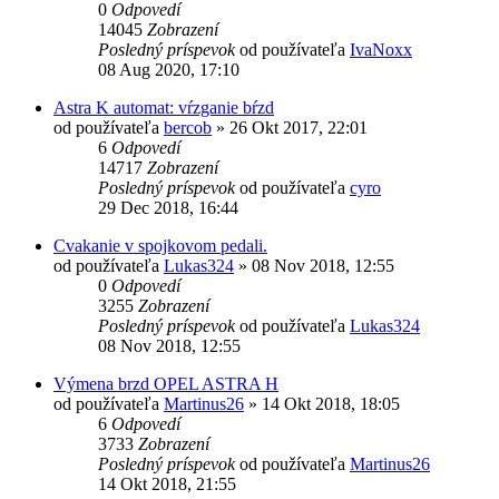
0
Odpovedí
14045
Zobrazení
Posledný príspevok
od používateľa
IvaNoxx
08 Aug 2020, 17:10
Astra K automat: vŕzganie bŕzd
od používateľa
bercob
»
26 Okt 2017, 22:01
6
Odpovedí
14717
Zobrazení
Posledný príspevok
od používateľa
cyro
29 Dec 2018, 16:44
Cvakanie v spojkovom pedali.
od používateľa
Lukas324
»
08 Nov 2018, 12:55
0
Odpovedí
3255
Zobrazení
Posledný príspevok
od používateľa
Lukas324
08 Nov 2018, 12:55
Výmena brzd OPEL ASTRA H
od používateľa
Martinus26
»
14 Okt 2018, 18:05
6
Odpovedí
3733
Zobrazení
Posledný príspevok
od používateľa
Martinus26
14 Okt 2018, 21:55