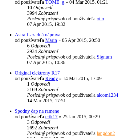
od používateľa
TOME_g
»
04 Mar 2015, 01:21
10
Odpovedí
3994
Zobrazení
Posledný príspevok
od používateľa
otto
07 Apr 2015, 19:32
Astra J - zadná náprava
od používateľa
Marin
»
05 Apr 2015, 20:50
6
Odpovedí
2934
Zobrazení
Posledný príspevok
od používateľa
Signum
07 Apr 2015, 10:36
Original elektrony R17
od používateľa
Ready
»
14 Mar 2015, 17:09
1
Odpovedí
2169
Zobrazení
Posledný príspevok
od používateľa
alcom1234
14 Mar 2015, 17:51
Spodny čap na ramene
od používateľa
erik17
»
25 Jan 2015, 00:29
3
Odpovedí
2692
Zobrazení
Posledný príspevok
od používateľa
langdon2