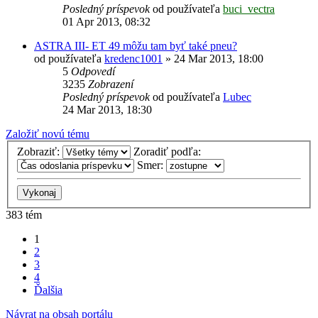
Posledný príspevok
od používateľa
buci_vectra
01 Apr 2013, 08:32
ASTRA III- ET 49 môžu tam byť také pneu?
od používateľa
kredenc1001
»
24 Mar 2013, 18:00
5
Odpovedí
3235
Zobrazení
Posledný príspevok
od používateľa
Lubec
24 Mar 2013, 18:30
Založiť novú tému
Zobraziť:
Zoradiť podľa:
Smer:
383 tém
1
2
3
4
Ďalšia
Návrat na obsah portálu