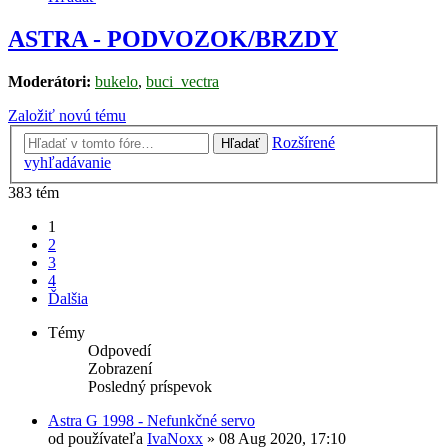
ASTRA - PODVOZOK/BRZDY
Moderátori:
bukelo
,
buci_vectra
Založiť novú tému
Rozšírené
Hľadať
vyhľadávanie
383 tém
1
2
3
4
Ďalšia
Témy
Odpovedí
Zobrazení
Posledný príspevok
Astra G 1998 - Nefunkčné servo
od používateľa
IvaNoxx
»
08 Aug 2020, 17:10