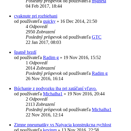
Posledný príspevok
od používateľa
mjaneta
04 Feb 2017, 18:44
cvaknute pri rozbiehani
od používateľa
quicky
»
16 Dec 2014, 21:50
4
Odpovedí
2950
Zobrazení
Posledný príspevok
od používateľa
GTC
22 Jan 2017, 08:03
špatně brzdí
od používateľa
Radim g
»
19 Nov 2016, 15:52
1
Odpovedí
2014
Zobrazení
Posledný príspevok
od používateľa
Radim g
26 Nov 2016, 16:14
Búchanie z podvozku iba pri zatáčaní vľavo.
od používateľa
Michalha1
»
19 Nov 2016, 20:44
2
Odpovedí
2113
Zobrazení
Posledný príspevok
od používateľa
Michalha1
22 Nov 2016, 12:14
Zimne pneumatiky vs Najvacia konstrukcna rychlost
od používateľa
kevinm
»
13 Nov 2016, 22:58