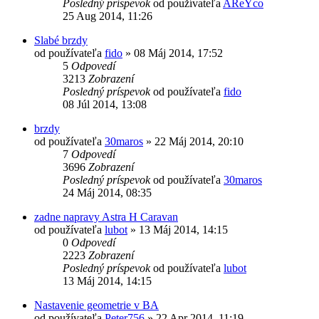
Posledný príspevok
od používateľa
AReYco
25 Aug 2014, 11:26
Slabé brzdy
od používateľa
fido
»
08 Máj 2014, 17:52
5
Odpovedí
3213
Zobrazení
Posledný príspevok
od používateľa
fido
08 Júl 2014, 13:08
brzdy
od používateľa
30maros
»
22 Máj 2014, 20:10
7
Odpovedí
3696
Zobrazení
Posledný príspevok
od používateľa
30maros
24 Máj 2014, 08:35
zadne napravy Astra H Caravan
od používateľa
lubot
»
13 Máj 2014, 14:15
0
Odpovedí
2223
Zobrazení
Posledný príspevok
od používateľa
lubot
13 Máj 2014, 14:15
Nastavenie geometrie v BA
od používateľa
Peter756
»
22 Apr 2014, 11:19