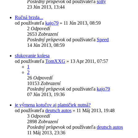
Posledný príspevok
od používateľa
solty
23 Jún 2013, 13:44
Ručná brzda...
od používateľa
kajo79
»
11 Jún 2013, 08:59
2
Odpovedí
2653
Zobrazení
Posledný príspevok
od používateľa
Speed
14 Jún 2013, 08:59
sfukovanie kolesa
od používateľa
TomXXG
»
13 Apr 2011, 07:57
1
2
26
Odpovedí
10153
Zobrazení
Posledný príspevok
od používateľa
kajo79
07 Jún 2013, 19:36
je výmena kotučov aj platničiek nutná?
od používateľa
deutsch autos
»
11 Máj 2013, 19:48
3
Odpovedí
2898
Zobrazení
Posledný príspevok
od používateľa
deutsch autos
11 Máj 2013, 23:36