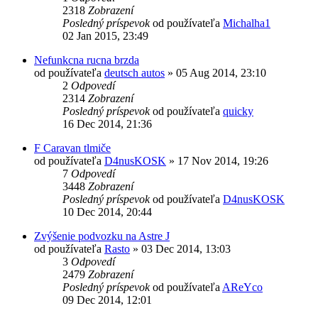
2318
Zobrazení
Posledný príspevok
od používateľa
Michalha1
02 Jan 2015, 23:49
Nefunkcna rucna brzda
od používateľa
deutsch autos
»
05 Aug 2014, 23:10
2
Odpovedí
2314
Zobrazení
Posledný príspevok
od používateľa
quicky
16 Dec 2014, 21:36
F Caravan tlmiče
od používateľa
D4nusKOSK
»
17 Nov 2014, 19:26
7
Odpovedí
3448
Zobrazení
Posledný príspevok
od používateľa
D4nusKOSK
10 Dec 2014, 20:44
Zvýšenie podvozku na Astre J
od používateľa
Rasto
»
03 Dec 2014, 13:03
3
Odpovedí
2479
Zobrazení
Posledný príspevok
od používateľa
AReYco
09 Dec 2014, 12:01