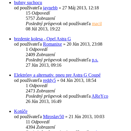
bubny suchocu
od používateľa
jaynebb
»
27 Máj 2013, 12:18
15
Odpovedí
5757
Zobrazení
Posledný príspevok
od používateľa
macil
08 Júl 2013, 19:22
brzdenie kolesa - Opel Astra G
od používateľa
Romanixe
»
20 Jún 2013, 23:08
1
Odpovedí
2409
Zobrazení
Posledný príspevok
od používateľa
p.s.
27 Jún 2013, 09:16
Elektróny a alternativ. pneu pre Astra G Coupé
od používateľa
reddy5
»
04 Jún 2013, 18:54
1
Odpovedí
2473
Zobrazení
Posledný príspevok
od používateľa
AReYco
26 Jún 2013, 16:49
Kotúče
od používateľa
Miroslav50
»
21 Jún 2013, 10:03
11
Odpovedí
4394
Zobrazení