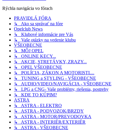
Rýchla navigácia vo fórach
PRAVIDLÁ FÓRA
↳ Ako sa správať na fóre
Opelclub News
↳ Klubové informácie pre Vás
↳ Vaše otázky na vedenie klubu
VŠEOBECNE
↳ MÔJ OPEL
↳ ONLINE KECY...
↳ AKCIE, STRETÁVKY, ZRAZY...
↳ OPEL VŠEOBECNE
↳ POLÍCIA, ZÁKON A MOTORISTI....
↳ TUNING a STYLING - VŠEOBECNE
↳ AUDIO/VIDEO/NAVIGÁCIA - VŠEOBECNE
↳ LPG a CNG- Vaše problémy, riešenia, postrehy
↳ KDE TO KÚPIM?
ASTRA
↳ ASTRA - ELEKTRO
↳ ASTRA - PODVOZOK/BRZDY
↳ ASTRA - MOTOR/PREVODOVKA
↳ ASTRA - INTERIÉR/EXTERIÉR
↳ ASTRA - VŠEOBECNE