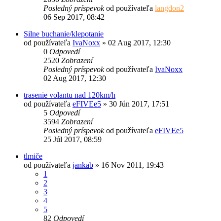
Posledný príspevok
od používateľa
langdon2
06 Sep 2017, 08:42
Silne buchanie/klepotanie
od používateľa
IvaNoxx
»
02 Aug 2017, 12:30
0
Odpovedí
2520
Zobrazení
Posledný príspevok
od používateľa
IvaNoxx
02 Aug 2017, 12:30
trasenie volantu nad 120km/h
od používateľa
eFIVEe5
»
30 Jún 2017, 17:51
5
Odpovedí
3594
Zobrazení
Posledný príspevok
od používateľa
eFIVEe5
25 Júl 2017, 08:59
tlmiče
od používateľa
jankab
»
16 Nov 2011, 19:43
1
2
3
4
5
82
Odpovedí