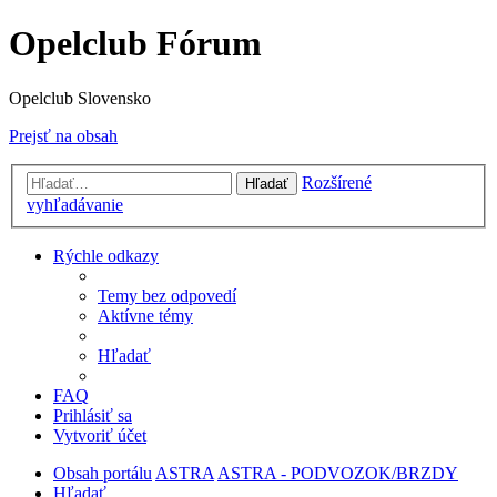
Opelclub Fórum
Opelclub Slovensko
Prejsť na obsah
Rozšírené
Hľadať
vyhľadávanie
Rýchle odkazy
Temy bez odpovedí
Aktívne témy
Hľadať
FAQ
Prihlásiť sa
Vytvoriť účet
Obsah portálu
ASTRA
ASTRA - PODVOZOK/BRZDY
Hľadať