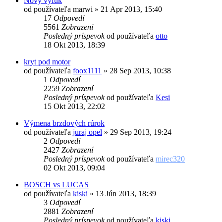
Novy vyfuk
od používateľa
marwi
»
21 Apr 2013, 15:40
17
Odpovedí
5561
Zobrazení
Posledný príspevok
od používateľa
otto
18 Okt 2013, 18:39
kryt pod motor
od používateľa
foox1111
»
28 Sep 2013, 10:38
1
Odpovedí
2259
Zobrazení
Posledný príspevok
od používateľa
Kesi
15 Okt 2013, 22:02
Výmena brzdových rúrok
od používateľa
juraj opel
»
29 Sep 2013, 19:24
2
Odpovedí
2427
Zobrazení
Posledný príspevok
od používateľa
mirec320
02 Okt 2013, 09:04
BOSCH vs LUCAS
od používateľa
kiski
»
13 Jún 2013, 18:39
3
Odpovedí
2881
Zobrazení
Posledný príspevok
od používateľa
kiski