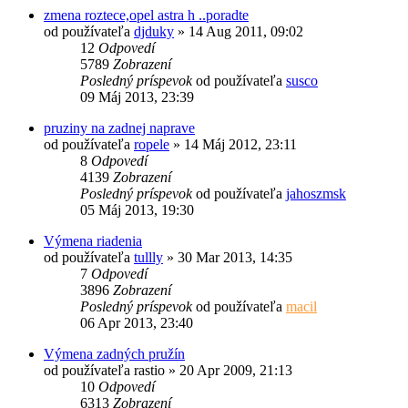
zmena roztece,opel astra h ..poradte
od používateľa
djduky
»
14 Aug 2011, 09:02
12
Odpovedí
5789
Zobrazení
Posledný príspevok
od používateľa
susco
09 Máj 2013, 23:39
pruziny na zadnej naprave
od používateľa
ropele
»
14 Máj 2012, 23:11
8
Odpovedí
4139
Zobrazení
Posledný príspevok
od používateľa
jahoszmsk
05 Máj 2013, 19:30
Výmena riadenia
od používateľa
tullly
»
30 Mar 2013, 14:35
7
Odpovedí
3896
Zobrazení
Posledný príspevok
od používateľa
macil
06 Apr 2013, 23:40
Výmena zadných pružín
od používateľa
rastio
»
20 Apr 2009, 21:13
10
Odpovedí
6313
Zobrazení