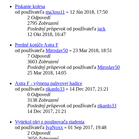
Piskanie kolesa
od používateľa
ma3oss11
»
12 Jún 2018, 17:50
2
Odpovedí
2795
Zobrazení
Posledný príspevok
od používateľa
jack
12 Okt 2018, 16:47
Predné kotúče Astra F
od používateľa
Miroslav50
»
23 Mar 2018, 18:51
7
Odpovedí
3603
Zobrazení
Posledný príspevok
od používateľa
Miroslav50
25 Mar 2018, 14:05
Astra F - výmena palivovej hadice
od používateľa
rikardo33
»
14 Dec 2017, 21:21
0
Odpovedí
3138
Zobrazení
Posledný príspevok
od používateľa
rikardo33
14 Dec 2017, 21:21
Vytiekol olej z posilnovača riadenia
od používateľa
IvaNoxx
»
01 Sep 2017, 19:48
2
Odpovedí
2650
Zobrazení