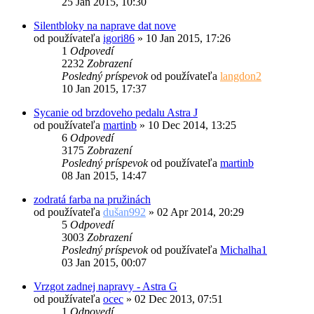
25 Jan 2015, 10:30
Silentbloky na naprave dat nove
od používateľa
igori86
»
10 Jan 2015, 17:26
1
Odpovedí
2232
Zobrazení
Posledný príspevok
od používateľa
langdon2
10 Jan 2015, 17:37
Sycanie od brzdoveho pedalu Astra J
od používateľa
martinb
»
10 Dec 2014, 13:25
6
Odpovedí
3175
Zobrazení
Posledný príspevok
od používateľa
martinb
08 Jan 2015, 14:47
zodratá farba na pružinách
od používateľa
dušan992
»
02 Apr 2014, 20:29
5
Odpovedí
3003
Zobrazení
Posledný príspevok
od používateľa
Michalha1
03 Jan 2015, 00:07
Vrzgot zadnej napravy - Astra G
od používateľa
ocec
»
02 Dec 2013, 07:51
1
Odpovedí