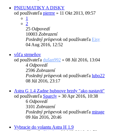
PNEUMATIKY A DISKY
od používateľa
pierrre
»
11 Okt 2013, 09:57
1
2
25
Odpovedí
10003
Zobrazení
Posledný príspevok
od používateľa
Eisy
04 Aug 2016, 12:52
vôľa strmeňov
od používateľa
dušan992
»
08 Júl 2016, 13:04
4
Odpovedí
2596
Zobrazení
Posledný príspevok
od používateľa
lubo22
08 Júl 2016, 23:17
Astra G 1.4 Zadne bubnove brzdy "ako nastavit"
od používateľa
Sparcly
»
30 Apr 2016, 10:38
6
Odpovedí
3101
Zobrazení
Posledný príspevok
od používateľa
mirage
09 Jún 2016, 20:46
Vybracie do volantu Astra H 1.9