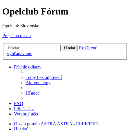
Opelclub Fórum
Opelclub Slovensko
Prejsť na obsah
Rozšírené
Hľadať
vyhľadávanie
Rýchle odkazy
Temy bez odpovedí
Aktívne témy
Hľadať
FAQ
Prihlásiť sa
Vytvoriť účet
Obsah portálu
ASTRA
ASTRA - ELEKTRO
Hľadať