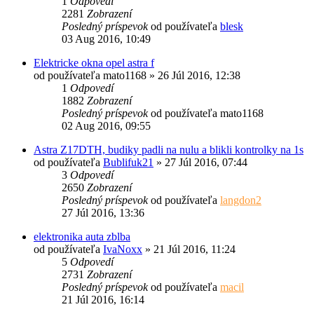
1
Odpovedí
2281
Zobrazení
Posledný príspevok
od používateľa
blesk
03 Aug 2016, 10:49
Elektricke okna opel astra f
od používateľa
mato1168
»
26 Júl 2016, 12:38
1
Odpovedí
1882
Zobrazení
Posledný príspevok
od používateľa
mato1168
02 Aug 2016, 09:55
Astra Z17DTH, budiky padli na nulu a blikli kontrolky na 1s
od používateľa
Bublifuk21
»
27 Júl 2016, 07:44
3
Odpovedí
2650
Zobrazení
Posledný príspevok
od používateľa
langdon2
27 Júl 2016, 13:36
elektronika auta zblba
od používateľa
IvaNoxx
»
21 Júl 2016, 11:24
5
Odpovedí
2731
Zobrazení
Posledný príspevok
od používateľa
macil
21 Júl 2016, 16:14