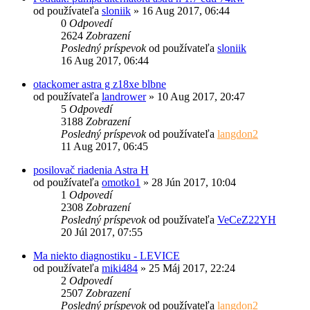
od používateľa
sloniik
»
16 Aug 2017, 06:44
0
Odpovedí
2624
Zobrazení
Posledný príspevok
od používateľa
sloniik
16 Aug 2017, 06:44
otackomer astra g z18xe blbne
od používateľa
landrower
»
10 Aug 2017, 20:47
5
Odpovedí
3188
Zobrazení
Posledný príspevok
od používateľa
langdon2
11 Aug 2017, 06:45
posilovač riadenia Astra H
od používateľa
omotko1
»
28 Jún 2017, 10:04
1
Odpovedí
2308
Zobrazení
Posledný príspevok
od používateľa
VeCeZ22YH
20 Júl 2017, 07:55
Ma niekto diagnostiku - LEVICE
od používateľa
miki484
»
25 Máj 2017, 22:24
2
Odpovedí
2507
Zobrazení
Posledný príspevok
od používateľa
langdon2