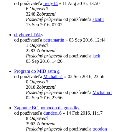
od používateľa
fredy14
»
11 Aug 2016, 13:50
6
Odpovedí
3248
Zobrazení
Posledný príspevok
od používateľa
alzafir
13 Sep 2016, 07:02
chybové hlášky
od používateľa
petramartin
»
03 Sep 2016, 12:44
1
Odpovedí
2283
Zobrazení
Posledný príspevok
od používateľa
jack
03 Sep 2016, 14:26
Program do MID astra g
od používateľa
Michalha1
»
02 Sep 2016, 23:56
0
Odpovedí
2018
Zobrazení
Posledný príspevok
od používateľa
Michalha1
02 Sep 2016, 23:56
Zapnutie BC pomocou diagnostiky
od používateľa
dundee16
»
14 Feb 2016, 11:17
8
Odpovedí
3962
Zobrazení
Posledný príspevok
od používateľa
troodon