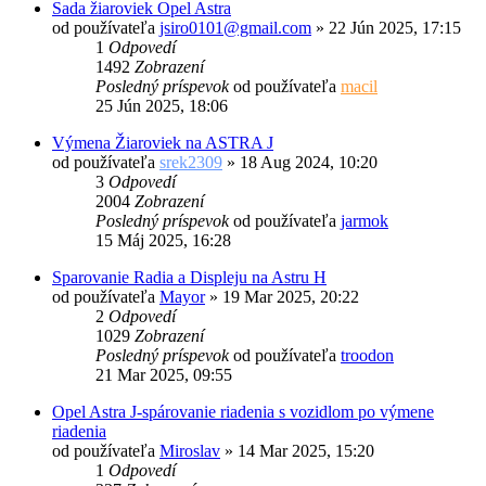
Sada žiaroviek Opel Astra
od používateľa
jsiro0101@gmail.com
»
22 Jún 2025, 17:15
1
Odpovedí
1492
Zobrazení
Posledný príspevok
od používateľa
macil
25 Jún 2025, 18:06
Výmena Žiaroviek na ASTRA J
od používateľa
srek2309
»
18 Aug 2024, 10:20
3
Odpovedí
2004
Zobrazení
Posledný príspevok
od používateľa
jarmok
15 Máj 2025, 16:28
Sparovanie Radia a Displeju na Astru H
od používateľa
Mayor
»
19 Mar 2025, 20:22
2
Odpovedí
1029
Zobrazení
Posledný príspevok
od používateľa
troodon
21 Mar 2025, 09:55
Opel Astra J-spárovanie riadenia s vozidlom po výmene
riadenia
od používateľa
Miroslav
»
14 Mar 2025, 15:20
1
Odpovedí