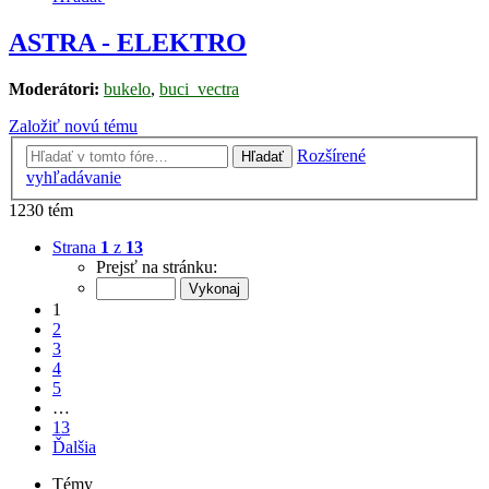
ASTRA - ELEKTRO
Moderátori:
bukelo
,
buci_vectra
Založiť novú tému
Rozšírené
Hľadať
vyhľadávanie
1230 tém
Strana
1
z
13
Prejsť na stránku:
1
2
3
4
5
…
13
Ďalšia
Témy