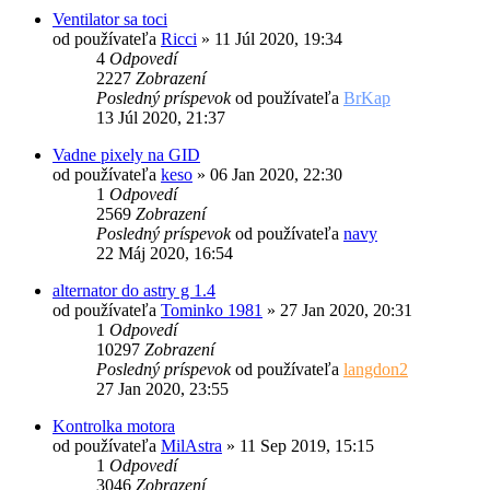
Ventilator sa toci
od používateľa
Ricci
»
11 Júl 2020, 19:34
4
Odpovedí
2227
Zobrazení
Posledný príspevok
od používateľa
BrKap
13 Júl 2020, 21:37
Vadne pixely na GID
od používateľa
keso
»
06 Jan 2020, 22:30
1
Odpovedí
2569
Zobrazení
Posledný príspevok
od používateľa
navy
22 Máj 2020, 16:54
alternator do astry g 1.4
od používateľa
Tominko 1981
»
27 Jan 2020, 20:31
1
Odpovedí
10297
Zobrazení
Posledný príspevok
od používateľa
langdon2
27 Jan 2020, 23:55
Kontrolka motora
od používateľa
MilAstra
»
11 Sep 2019, 15:15
1
Odpovedí
3046
Zobrazení