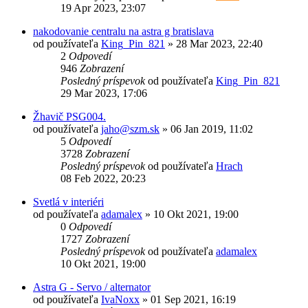
19 Apr 2023, 23:07
nakodovanie centralu na astra g bratislava
od používateľa
King_Pin_821
»
28 Mar 2023, 22:40
2
Odpovedí
946
Zobrazení
Posledný príspevok
od používateľa
King_Pin_821
29 Mar 2023, 17:06
Žhavič PSG004.
od používateľa
jaho@szm.sk
»
06 Jan 2019, 11:02
5
Odpovedí
3728
Zobrazení
Posledný príspevok
od používateľa
Hrach
08 Feb 2022, 20:23
Svetlá v interiéri
od používateľa
adamalex
»
10 Okt 2021, 19:00
0
Odpovedí
1727
Zobrazení
Posledný príspevok
od používateľa
adamalex
10 Okt 2021, 19:00
Astra G - Servo / alternator
od používateľa
IvaNoxx
»
01 Sep 2021, 16:19