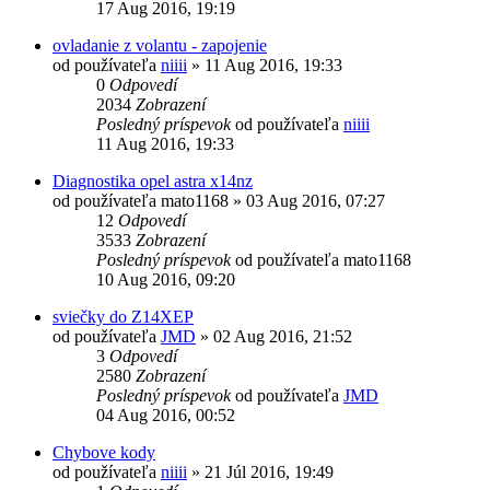
17 Aug 2016, 19:19
ovladanie z volantu - zapojenie
od používateľa
niiii
»
11 Aug 2016, 19:33
0
Odpovedí
2034
Zobrazení
Posledný príspevok
od používateľa
niiii
11 Aug 2016, 19:33
Diagnostika opel astra x14nz
od používateľa
mato1168
»
03 Aug 2016, 07:27
12
Odpovedí
3533
Zobrazení
Posledný príspevok
od používateľa
mato1168
10 Aug 2016, 09:20
sviečky do Z14XEP
od používateľa
JMD
»
02 Aug 2016, 21:52
3
Odpovedí
2580
Zobrazení
Posledný príspevok
od používateľa
JMD
04 Aug 2016, 00:52
Chybove kody
od používateľa
niiii
»
21 Júl 2016, 19:49