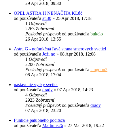
29 Apr 2018, 09:30
OPEL ASTRA H NENAČíTA KLúč
od používateľa
ati30
»
25 Apr 2018, 17:18
1
Odpovedí
2263
Zobrazení
Posledný príspevok
od používateľa
bukelo
26 Apr 2018, 13:55
Astra G - nefunkčná ľavá strana smerovych svetiel
od používateľa
Joži no
»
08 Apr 2018, 12:08
1
Odpovedí
2206
Zobrazení
Posledný príspevok
od používateľa
langdon2
08 Apr 2018, 17:04
nastavenie vysky svetiel
od používateľa
drady
»
07 Apr 2018, 14:23
4
Odpovedí
2923
Zobrazení
Posledný príspevok
od používateľa
drady
07 Apr 2018, 23:20
Funkcie palubneho pocitaca
od používateľa
Martinus26
»
27 Mar 2018, 19:22