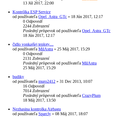
13 Júl 2017, 22:00
Kontrólka ESP Service
od používateľa
Opel_Astra_GTc
»
18 Jún 2017, 12:17
0
Odpovedí
2244
Zobrazení
Posledný príspevok
od používateľa
Opel_Astra_GTc
18 Jún 2017, 12:17
čidlo vonkajšej teploty....
od používateľa
MilAstra
»
25 Máj 2017, 15:29
0
Odpovedí
2131
Zobrazení
Posledný príspevok
od používateľa
MilAstra
25 Máj 2017, 15:29
budiky
od používateľa
muro2412
»
31 Dec 2013, 10:07
16
Odpovedí
7014
Zobrazení
Posledný príspevok
od používateľa
CrazyPlum
18 Máj 2017, 13:50
Nezhasina kontrolka Airbagu
od používateľa
Sparcly
»
08 Máj 2017, 18:07