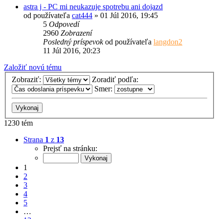
astra j - PC mi neukazuje spotrebu ani dojazd
od používateľa
cat444
»
01 Júl 2016, 19:45
5
Odpovedí
2960
Zobrazení
Posledný príspevok
od používateľa
langdon2
11 Júl 2016, 20:23
Založiť novú tému
Zobraziť:
Zoradiť podľa:
Smer:
1230 tém
Strana
1
z
13
Prejsť na stránku:
1
2
3
4
5
…