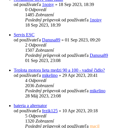
od používateľa
1noisy
»
18 Sep 2023, 18:39
0
Odpovedí
1485
Zobrazení
Posledný príspevok
od používateľa
1noisy
18 Sep 2023, 18:39
Servis ESC
od používateľa
Danusa89
»
01 Sep 2023, 09:20
2
Odpovedí
1507
Zobrazení
Posledný príspevok
od používateľa
Danusa89
01 Sep 2023, 23:08
Teplota motora lieta medzi 90 a 100 - vadné čidlo?
od používateľa
mikelino
»
29 Apr 2023, 20:41
4
Odpovedí
2036
Zobrazení
Posledný príspevok
od používateľa
mikelino
28 Máj 2023, 23:08
bateria a alternator
od používateľa
fezik125
»
10 Apr 2023, 20:18
5
Odpovedí
1320
Zobrazení
Posledný príspevok
od používateľa
macil