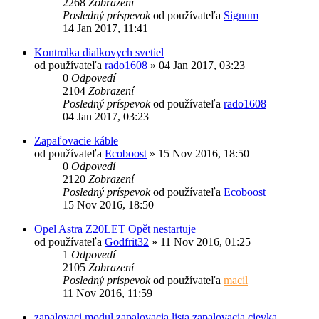
2268
Zobrazení
Posledný príspevok
od používateľa
Signum
14 Jan 2017, 11:41
Kontrolka dialkovych svetiel
od používateľa
rado1608
»
04 Jan 2017, 03:23
0
Odpovedí
2104
Zobrazení
Posledný príspevok
od používateľa
rado1608
04 Jan 2017, 03:23
Zapaľovacie káble
od používateľa
Ecoboost
»
15 Nov 2016, 18:50
0
Odpovedí
2120
Zobrazení
Posledný príspevok
od používateľa
Ecoboost
15 Nov 2016, 18:50
Opel Astra Z20LET Opět nestartuje
od používateľa
Godfrit32
»
11 Nov 2016, 01:25
1
Odpovedí
2105
Zobrazení
Posledný príspevok
od používateľa
macil
11 Nov 2016, 11:59
zapalovaci modul,zapalovacia lista,zapalovacia cievka