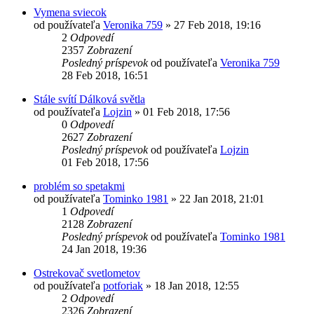
Vymena sviecok
od používateľa
Veronika 759
»
27 Feb 2018, 19:16
2
Odpovedí
2357
Zobrazení
Posledný príspevok
od používateľa
Veronika 759
28 Feb 2018, 16:51
Stále svítí Dálková světla
od používateľa
Lojzin
»
01 Feb 2018, 17:56
0
Odpovedí
2627
Zobrazení
Posledný príspevok
od používateľa
Lojzin
01 Feb 2018, 17:56
problém so spetakmi
od používateľa
Tominko 1981
»
22 Jan 2018, 21:01
1
Odpovedí
2128
Zobrazení
Posledný príspevok
od používateľa
Tominko 1981
24 Jan 2018, 19:36
Ostrekovač svetlometov
od používateľa
potforiak
»
18 Jan 2018, 12:55
2
Odpovedí
2326
Zobrazení