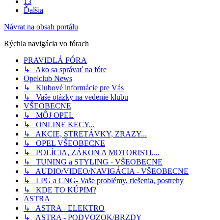
13
Ďalšia
Návrat na obsah portálu
Rýchla navigácia vo fórach
PRAVIDLÁ FÓRA
↳ Ako sa správať na fóre
Opelclub News
↳ Klubové informácie pre Vás
↳ Vaše otázky na vedenie klubu
VŠEOBECNE
↳ MÔJ OPEL
↳ ONLINE KECY...
↳ AKCIE, STRETÁVKY, ZRAZY...
↳ OPEL VŠEOBECNE
↳ POLÍCIA, ZÁKON A MOTORISTI....
↳ TUNING a STYLING - VŠEOBECNE
↳ AUDIO/VIDEO/NAVIGÁCIA - VŠEOBECNE
↳ LPG a CNG- Vaše problémy, riešenia, postrehy
↳ KDE TO KÚPIM?
ASTRA
↳ ASTRA - ELEKTRO
↳ ASTRA - PODVOZOK/BRZDY