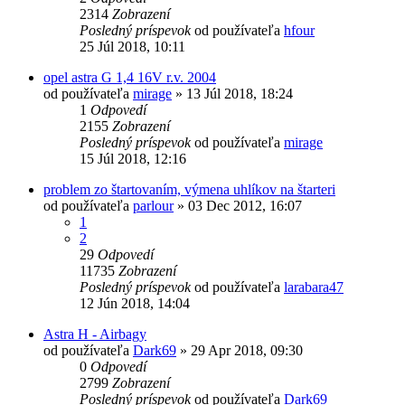
2314
Zobrazení
Posledný príspevok
od používateľa
hfour
25 Júl 2018, 10:11
opel astra G 1,4 16V r.v. 2004
od používateľa
mirage
»
13 Júl 2018, 18:24
1
Odpovedí
2155
Zobrazení
Posledný príspevok
od používateľa
mirage
15 Júl 2018, 12:16
problem zo štartovaním, výmena uhlíkov na štarteri
od používateľa
parlour
»
03 Dec 2012, 16:07
1
2
29
Odpovedí
11735
Zobrazení
Posledný príspevok
od používateľa
larabara47
12 Jún 2018, 14:04
Astra H - Airbagy
od používateľa
Dark69
»
29 Apr 2018, 09:30
0
Odpovedí
2799
Zobrazení
Posledný príspevok
od používateľa
Dark69