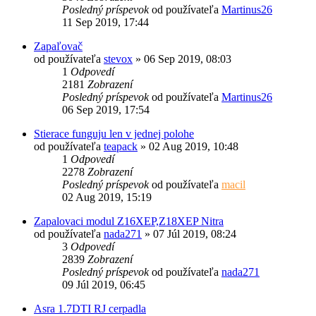
Posledný príspevok
od používateľa
Martinus26
11 Sep 2019, 17:44
Zapaľovač
od používateľa
stevox
»
06 Sep 2019, 08:03
1
Odpovedí
2181
Zobrazení
Posledný príspevok
od používateľa
Martinus26
06 Sep 2019, 17:54
Stierace funguju len v jednej polohe
od používateľa
teapack
»
02 Aug 2019, 10:48
1
Odpovedí
2278
Zobrazení
Posledný príspevok
od používateľa
macil
02 Aug 2019, 15:19
Zapalovaci modul Z16XEP,Z18XEP Nitra
od používateľa
nada271
»
07 Júl 2019, 08:24
3
Odpovedí
2839
Zobrazení
Posledný príspevok
od používateľa
nada271
09 Júl 2019, 06:45
Asra 1.7DTI RJ cerpadla