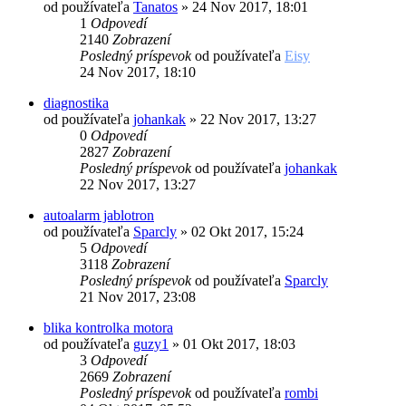
od používateľa
Tanatos
»
24 Nov 2017, 18:01
1
Odpovedí
2140
Zobrazení
Posledný príspevok
od používateľa
Eisy
24 Nov 2017, 18:10
diagnostika
od používateľa
johankak
»
22 Nov 2017, 13:27
0
Odpovedí
2827
Zobrazení
Posledný príspevok
od používateľa
johankak
22 Nov 2017, 13:27
autoalarm jablotron
od používateľa
Sparcly
»
02 Okt 2017, 15:24
5
Odpovedí
3118
Zobrazení
Posledný príspevok
od používateľa
Sparcly
21 Nov 2017, 23:08
blika kontrolka motora
od používateľa
guzy1
»
01 Okt 2017, 18:03
3
Odpovedí
2669
Zobrazení
Posledný príspevok
od používateľa
rombi