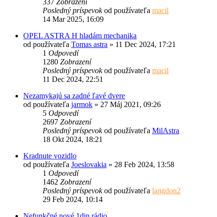
337
Zobrazení
Posledný príspevok
od používateľa
macil
14 Mar 2025, 16:09
OPEL ASTRA H hladám mechanika
od používateľa
Tomas astra
»
11 Dec 2024, 17:21
1
Odpovedí
1280
Zobrazení
Posledný príspevok
od používateľa
macil
11 Dec 2024, 22:51
Nezamykajú sa zadné ľavé dvere
od používateľa
jarmok
»
27 Máj 2021, 09:26
5
Odpovedí
2697
Zobrazení
Posledný príspevok
od používateľa
MilAstra
18 Okt 2024, 18:21
Kradnute vozidlo
od používateľa
Joeslovakia
»
28 Feb 2024, 13:58
1
Odpovedí
1462
Zobrazení
Posledný príspevok
od používateľa
langdon2
29 Feb 2024, 10:14
Nefunkčné nové 1din rádio