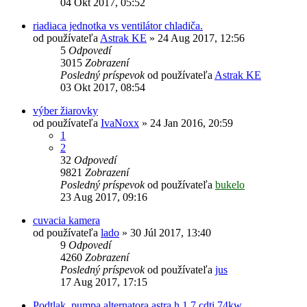
04 Okt 2017, 05:52
riadiaca jednotka vs ventilátor chladiča.
od používateľa
Astrak KE
»
24 Aug 2017, 12:56
5
Odpovedí
3015
Zobrazení
Posledný príspevok
od používateľa
Astrak KE
03 Okt 2017, 08:54
výber žiarovky
od používateľa
IvaNoxx
»
24 Jan 2016, 20:59
1
2
32
Odpovedí
9821
Zobrazení
Posledný príspevok
od používateľa
bukelo
23 Aug 2017, 09:16
cuvacia kamera
od používateľa
lado
»
30 Júl 2017, 13:40
9
Odpovedí
4260
Zobrazení
Posledný príspevok
od používateľa
jus
17 Aug 2017, 17:15
Podtlak. pumpa alternatora astra h 1.7 cdti 74kw