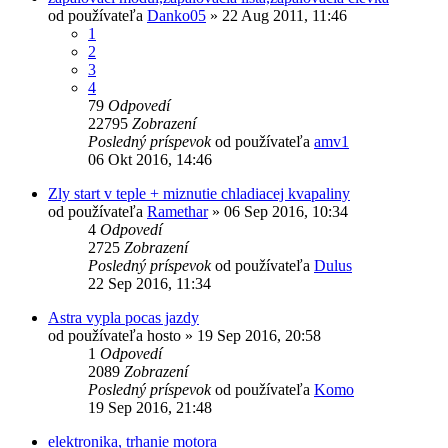
od používateľa
Danko05
»
22 Aug 2011, 11:46
1
2
3
4
79
Odpovedí
22795
Zobrazení
Posledný príspevok
od používateľa
amv1
06 Okt 2016, 14:46
Zly start v teple + miznutie chladiacej kvapaliny
od používateľa
Ramethar
»
06 Sep 2016, 10:34
4
Odpovedí
2725
Zobrazení
Posledný príspevok
od používateľa
Dulus
22 Sep 2016, 11:34
Astra vypla pocas jazdy
od používateľa
hosto
»
19 Sep 2016, 20:58
1
Odpovedí
2089
Zobrazení
Posledný príspevok
od používateľa
Komo
19 Sep 2016, 21:48
elektronika, trhanie motora