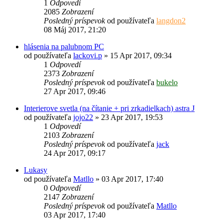
1
Odpovedí
2085
Zobrazení
Posledný príspevok
od používateľa
langdon2
08 Máj 2017, 21:20
hlásenia na palubnom PC
od používateľa
lackovi.p
»
15 Apr 2017, 09:34
1
Odpovedí
2373
Zobrazení
Posledný príspevok
od používateľa
bukelo
27 Apr 2017, 09:46
Interierove svetla (na čítanie + pri zrkadielkach) astra J
od používateľa
jojo22
»
23 Apr 2017, 19:53
1
Odpovedí
2103
Zobrazení
Posledný príspevok
od používateľa
jack
24 Apr 2017, 09:17
Lukasy
od používateľa
Matllo
»
03 Apr 2017, 17:40
0
Odpovedí
2147
Zobrazení
Posledný príspevok
od používateľa
Matllo
03 Apr 2017, 17:40