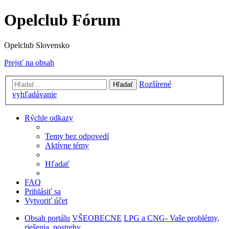
Opelclub Fórum
Opelclub Slovensko
Prejsť na obsah
Rozšírené
Hľadať
vyhľadávanie
Rýchle odkazy
Temy bez odpovedí
Aktívne témy
Hľadať
FAQ
Prihlásiť sa
Vytvoriť účet
Obsah portálu
VŠEOBECNE
LPG a CNG- Vaše problémy,
riešenia, postrehy