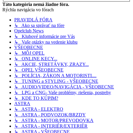
Táto kategória nemá žiadne fóra.
Rýchla navigácia vo fórach
PRAVIDLÁ FÓRA
↳ Ako sa správať na fóre
Opelclub News
↳ Klubové informácie pre Vás
↳ Vaše otázky na vedenie klubu
VŠEOBECNE
↳ MÔJ OPEL
↳ ONLINE KECY...
↳ AKCIE, STRETÁVKY, ZRAZY...
↳ OPEL VŠEOBECNE
↳ POLÍCIA, ZÁKON A MOTORISTI....
↳ TUNING a STYLING - VŠEOBECNE
↳ AUDIO/VIDEO/NAVIGÁCIA - VŠEOBECNE
↳ LPG a CNG- Vaše problémy, riešenia, postrehy
↳ KDE TO KÚPIM?
ASTRA
↳ ASTRA - ELEKTRO
↳ ASTRA - PODVOZOK/BRZDY
↳ ASTRA - MOTOR/PREVODOVKA
↳ ASTRA - INTERIÉR/EXTERIÉR
↳ ASTRA - VŠEOBECNE