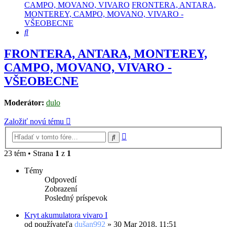
CAMPO, MOVANO, VIVARO
FRONTERA, ANTARA,
MONTEREY, CAMPO, MOVANO, VIVARO -
VŠEOBECNE
Hľadať
FRONTERA, ANTARA, MONTEREY,
CAMPO, MOVANO, VIVARO -
VŠEOBECNE
Moderátor:
dulo
Založiť novú tému
Rozšírené
Hľadať
vyhľadávanie
23 tém • Strana
1
z
1
Témy
Odpovedí
Zobrazení
Posledný príspevok
Kryt akumulatora vivaro I
od používateľa
dušan992
»
30 Mar 2018, 11:51