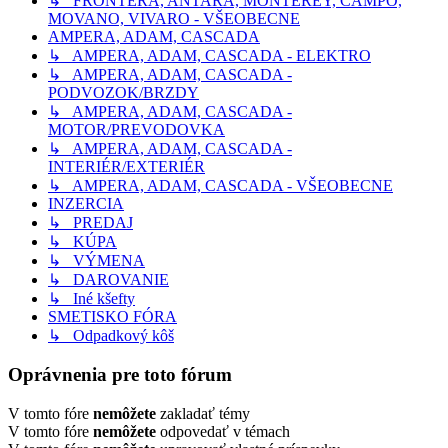
↳ FRONTERA, ANTARA, MONTEREY, CAMPO,
MOVANO, VIVARO - VŠEOBECNE
AMPERA, ADAM, CASCADA
↳ AMPERA, ADAM, CASCADA - ELEKTRO
↳ AMPERA, ADAM, CASCADA -
PODVOZOK/BRZDY
↳ AMPERA, ADAM, CASCADA -
MOTOR/PREVODOVKA
↳ AMPERA, ADAM, CASCADA -
INTERIÉR/EXTERIÉR
↳ AMPERA, ADAM, CASCADA - VŠEOBECNE
INZERCIA
↳ PREDAJ
↳ KÚPA
↳ VÝMENA
↳ DAROVANIE
↳ Iné kšefty
SMETISKO FÓRA
↳ Odpadkový kôš
Oprávnenia pre toto fórum
V tomto fóre
nemôžete
zakladať témy
V tomto fóre
nemôžete
odpovedať v témach