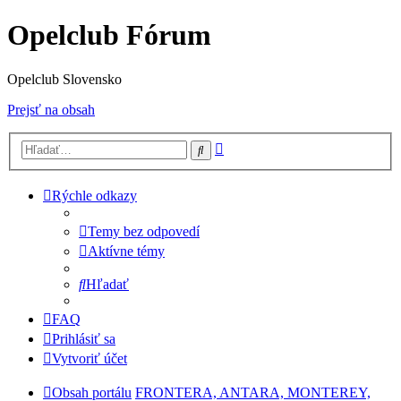
Opelclub Fórum
Opelclub Slovensko
Prejsť na obsah
Rozšírené
Hľadať
vyhľadávanie
Rýchle odkazy
Temy bez odpovedí
Aktívne témy
Hľadať
FAQ
Prihlásiť sa
Vytvoriť účet
Obsah portálu
FRONTERA, ANTARA, MONTEREY,