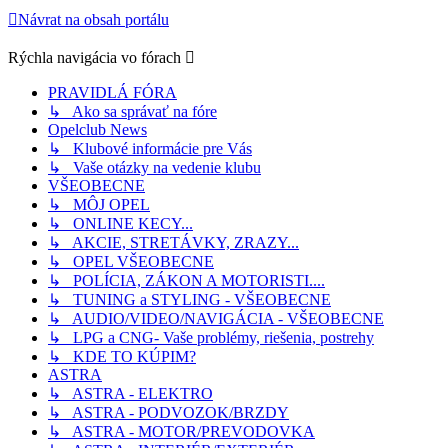
Návrat na obsah portálu
Rýchla navigácia vo fórach
PRAVIDLÁ FÓRA
↳ Ako sa správať na fóre
Opelclub News
↳ Klubové informácie pre Vás
↳ Vaše otázky na vedenie klubu
VŠEOBECNE
↳ MÔJ OPEL
↳ ONLINE KECY...
↳ AKCIE, STRETÁVKY, ZRAZY...
↳ OPEL VŠEOBECNE
↳ POLÍCIA, ZÁKON A MOTORISTI....
↳ TUNING a STYLING - VŠEOBECNE
↳ AUDIO/VIDEO/NAVIGÁCIA - VŠEOBECNE
↳ LPG a CNG- Vaše problémy, riešenia, postrehy
↳ KDE TO KÚPIM?
ASTRA
↳ ASTRA - ELEKTRO
↳ ASTRA - PODVOZOK/BRZDY
↳ ASTRA - MOTOR/PREVODOVKA