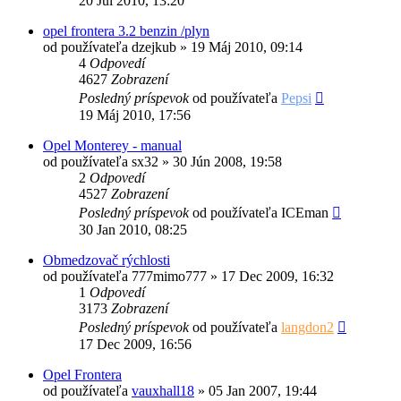
20 Júl 2010, 13:20
opel frontera 3.2 benzin /plyn
od používateľa
dzejkub
»
19 Máj 2010, 09:14
4
Odpovedí
4627
Zobrazení
Posledný príspevok
od používateľa
Pepsi
19 Máj 2010, 17:56
Opel Monterey - manual
od používateľa
sx32
»
30 Jún 2008, 19:58
2
Odpovedí
4527
Zobrazení
Posledný príspevok
od používateľa
ICEman
30 Jan 2010, 08:25
Obmedzovač rýchlosti
od používateľa
777mimo777
»
17 Dec 2009, 16:32
1
Odpovedí
3173
Zobrazení
Posledný príspevok
od používateľa
langdon2
17 Dec 2009, 16:56
Opel Frontera
od používateľa
vauxhall18
»
05 Jan 2007, 19:44