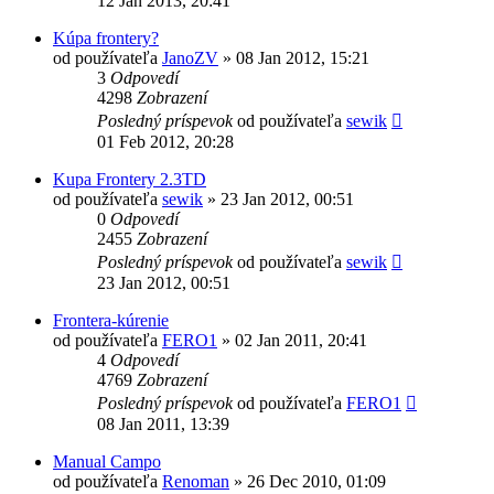
12 Jan 2013, 20:41
Kúpa frontery?
od používateľa
JanoZV
»
08 Jan 2012, 15:21
3
Odpovedí
4298
Zobrazení
Posledný príspevok
od používateľa
sewik
01 Feb 2012, 20:28
Kupa Frontery 2.3TD
od používateľa
sewik
»
23 Jan 2012, 00:51
0
Odpovedí
2455
Zobrazení
Posledný príspevok
od používateľa
sewik
23 Jan 2012, 00:51
Frontera-kúrenie
od používateľa
FERO1
»
02 Jan 2011, 20:41
4
Odpovedí
4769
Zobrazení
Posledný príspevok
od používateľa
FERO1
08 Jan 2011, 13:39
Manual Campo
od používateľa
Renoman
»
26 Dec 2010, 01:09