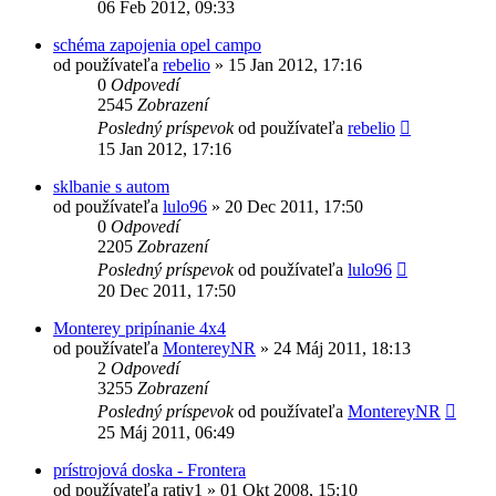
06 Feb 2012, 09:33
schéma zapojenia opel campo
od používateľa
rebelio
»
15 Jan 2012, 17:16
0
Odpovedí
2545
Zobrazení
Posledný príspevok
od používateľa
rebelio
15 Jan 2012, 17:16
sklbanie s autom
od používateľa
lulo96
»
20 Dec 2011, 17:50
0
Odpovedí
2205
Zobrazení
Posledný príspevok
od používateľa
lulo96
20 Dec 2011, 17:50
Monterey pripínanie 4x4
od používateľa
MontereyNR
»
24 Máj 2011, 18:13
2
Odpovedí
3255
Zobrazení
Posledný príspevok
od používateľa
MontereyNR
25 Máj 2011, 06:49
prístrojová doska - Frontera
od používateľa
rativ1
»
01 Okt 2008, 15:10