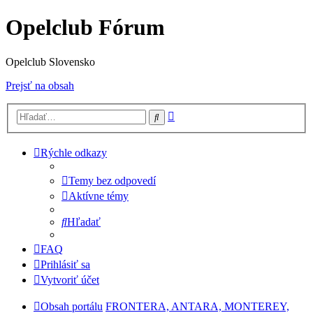
Opelclub Fórum
Opelclub Slovensko
Prejsť na obsah
Rozšírené
Hľadať
vyhľadávanie
Rýchle odkazy
Temy bez odpovedí
Aktívne témy
Hľadať
FAQ
Prihlásiť sa
Vytvoriť účet
Obsah portálu
FRONTERA, ANTARA, MONTEREY,