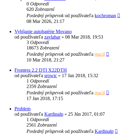
0
Odpovedí
620
Zobrazení
Posledný príspevok
od používateľa
kochroman
08 Mar 2026, 21:17
Vybíjanie autobatérie Movano
od používateľa
zavlahar
»
08 Mar 2018, 19:53
3
Odpovedí
18673
Zobrazení
Posledný príspevok
od používateľa
macil
10 Mar 2018, 21:27
Frontera 2.2 DTI X22DTH
od používateľa
srowic
»
17 Jan 2018, 15:32
1
Odpovedí
2359
Zobrazení
Posledný príspevok
od používateľa
macil
17 Jan 2018, 17:15
Problem
od používateľa
Kardinalp
»
25 Jún 2017, 01:07
1
Odpovedí
2561
Zobrazení
Posledný príspevok
od používateľa
Kardinalp