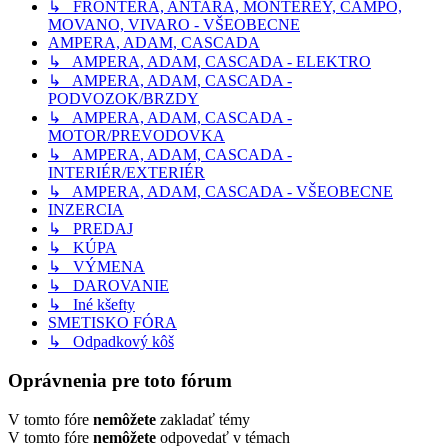
↳ FRONTERA, ANTARA, MONTEREY, CAMPO,
MOVANO, VIVARO - VŠEOBECNE
AMPERA, ADAM, CASCADA
↳ AMPERA, ADAM, CASCADA - ELEKTRO
↳ AMPERA, ADAM, CASCADA -
PODVOZOK/BRZDY
↳ AMPERA, ADAM, CASCADA -
MOTOR/PREVODOVKA
↳ AMPERA, ADAM, CASCADA -
INTERIÉR/EXTERIÉR
↳ AMPERA, ADAM, CASCADA - VŠEOBECNE
INZERCIA
↳ PREDAJ
↳ KÚPA
↳ VÝMENA
↳ DAROVANIE
↳ Iné kšefty
SMETISKO FÓRA
↳ Odpadkový kôš
Oprávnenia pre toto fórum
V tomto fóre
nemôžete
zakladať témy
V tomto fóre
nemôžete
odpovedať v témach