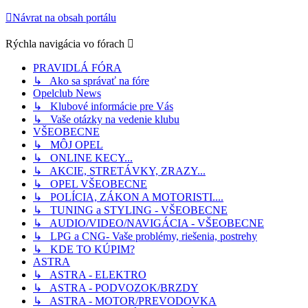
Návrat na obsah portálu
Rýchla navigácia vo fórach
PRAVIDLÁ FÓRA
↳ Ako sa správať na fóre
Opelclub News
↳ Klubové informácie pre Vás
↳ Vaše otázky na vedenie klubu
VŠEOBECNE
↳ MÔJ OPEL
↳ ONLINE KECY...
↳ AKCIE, STRETÁVKY, ZRAZY...
↳ OPEL VŠEOBECNE
↳ POLÍCIA, ZÁKON A MOTORISTI....
↳ TUNING a STYLING - VŠEOBECNE
↳ AUDIO/VIDEO/NAVIGÁCIA - VŠEOBECNE
↳ LPG a CNG- Vaše problémy, riešenia, postrehy
↳ KDE TO KÚPIM?
ASTRA
↳ ASTRA - ELEKTRO
↳ ASTRA - PODVOZOK/BRZDY
↳ ASTRA - MOTOR/PREVODOVKA