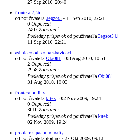
27 Sep 2010, 20:40
frontera 2,5tds
od používateľa
3egzot3
»
11 Sep 2010, 22:21
0
Odpovedí
2407
Zobrazení
Posledný príspevok
od používateľa
3egzot3
11 Sep 2010, 22:21
asi nieco odislo na zhavicoch
od používateľa
Obi081
»
08 Aug 2010, 10:51
2
Odpovedí
2958
Zobrazení
Posledný príspevok
od používateľa
Obi081
31 Aug 2010, 10:03
frontera budiky
od používateľa
krtek
»
02 Nov 2009, 19:24
0
Odpovedí
3010
Zobrazení
Posledný príspevok
od používateľa
krtek
02 Nov 2009, 19:24
problem s padaním nafty
od používateľa
dodino
»
27 Okt 2009, 09:13