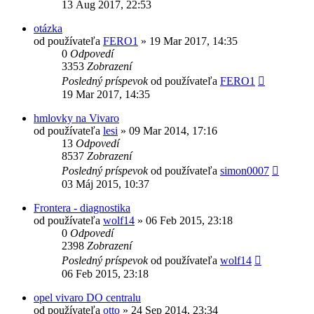
13 Aug 2017, 22:53
otázka
od používateľa
FERO1
»
19 Mar 2017, 14:35
0
Odpovedí
3353
Zobrazení
Posledný príspevok
od používateľa
FERO1
19 Mar 2017, 14:35
hmlovky na Vivaro
od používateľa
lesi
»
09 Mar 2014, 17:16
13
Odpovedí
8537
Zobrazení
Posledný príspevok
od používateľa
simon0007
03 Máj 2015, 10:37
Frontera - diagnostika
od používateľa
wolf14
»
06 Feb 2015, 23:18
0
Odpovedí
2398
Zobrazení
Posledný príspevok
od používateľa
wolf14
06 Feb 2015, 23:18
opel vivaro DO centralu
od používateľa
otto
»
24 Sep 2014, 23:34