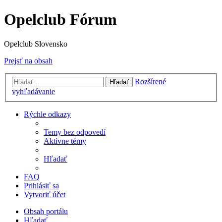
Opelclub Fórum
Opelclub Slovensko
Prejsť na obsah
Rozšírené
Hľadať
vyhľadávanie
Rýchle odkazy
Temy bez odpovedí
Aktívne témy
Hľadať
FAQ
Prihlásiť sa
Vytvoriť účet
Obsah portálu
Hľadať