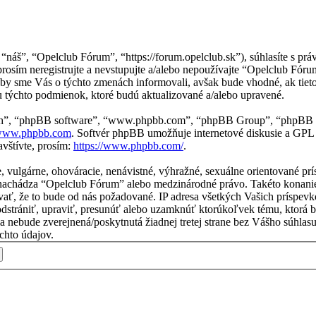
 “náš”, “Opelclub Fórum”, “https://forum.opelclub.sk”), súhlasíte s 
osím neregistrujte a nevstupujte a/alebo nepoužívajte “Opelclub Fó
aby sme Vás o týchto zmenách informovali, avšak bude vhodné, ak tie
 týchto podmienok, ktoré budú aktualizované a/alebo upravené.
“ich”, “phpBB software”, “www.phpbb.com”, “phpBB Group”, “phpBB t
ww.phpbb.com
. Softvér phpBB umožňuje internetové diskusie a GPL
vštívte, prosím:
https://www.phpbb.com/
.
ne, vulgárne, ohováracie, nenávistné, výhražné, sexuálne orientované p
 sa nachádza “Opelclub Fórum” alebo medzinárodné právo. Takéto konan
vať, že to bude od nás požadované. IP adresa všetkých Vašich príspe
dstrániť, upraviť, presunúť alebo uzamknúť ktorúkoľvek tému, ktorá b
cia nebude zverejnená/poskytnutá žiadnej tretej strane bez Vášho súh
chto údajov.