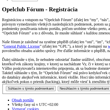
Opelclub Fórum - Registrácia
Registráciou a vstupom na “Opelclub Fórum” (ďalej len “my”, “nás”,
právnym vymedzením všetkých nasledujúcich podmienok, potom sa pr
podmienky používania tohoto portálu, pričom urobíme všetko preto, 
“Opelclub Fórum” a to z dôvodu, že musíte súhlasiť s každou zmenou
Naše fórum je založené na systéme phpBB (ďalej len “oni”, “im”, 
“
General Public License
” (ďalej len “GPL”), a ktorý je dostupný na
w
povoleného obsahu a/alebo správy. Pre ďalšie informácie o phpBB, na
Ďalej súhlasíte s tým, že nebudete odosielať žiadne urážlivé, obscén
ktorékoľvek zákony krajiny, v ktorej sa nachádzate Vy, či v ktorej
Vášho poskytovateľa internetového pripojenia, ak sa budeme domnie
Taktiež súhlasíte s tým, že “Opelclub Fórum” má právo kedykoľvek o
do databázy akejkoľvek informácie, ktorú vložíte. Hoci táto informá
akýkoľvek pokus o prienik (hacking), ktorý môže viesť k zneužitiu tý
Obsah portálu
Všetky časy sú v
UTC+02:00
Vymazať cookies