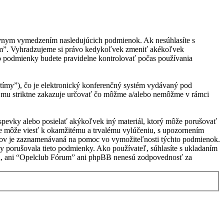
právnym vymedzením nasledujúcich podmienok. Ak nesúhlasíte s
rum”. Vyhradzujeme si právo kedykoľvek zmeniť akékoľvek
to podmienky budete pravidelne kontrolovať počas používania
ímy”), čo je elektronický konferenčný systém vydávaný pod
 mu striktne zakazuje určovať čo môžme a/alebo nemôžme v rámci
ríspevky alebo posielať akýkoľvek iný materiál, ktorý môže porušovať
ie môže viesť k okamžitému a trvalému vylúčeniu, s upozornením
vkov je zaznamenávaná na pomoc vo vymožiteľnosti týchto podmienok.
y porušovala tieto podmienky. Ako používateľ, súhlasíte s ukladaním
lasu, ani “Opelclub Fórum” ani phpBB nenesú zodpovednosť za