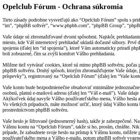
Opelclub Fórum - Ochrana súkromia
Tieto zásady podrobne vysvetľujú ako “Opelclub Fórum” spolu s pridr
“im”, “phpBB softvér”, “www.phpbb.com”, “phpBB Group”, “phpBB t
Vaše údaje sú zhromažďované dvomi spôsobmi. Najskôr, prehliadanie 
miesto, kde Váš internetový prehliadač ukladá dočasné súbory. Prvé d
spojenia (ďalej len “id spojenia”), ktoré Vám automaticky priradí ph
boli zobrazené, čím sa zvýši komfort Vášho prehliadania.
Môžme tiež vytvárať cookies, ktoré sú mimo phpBB softvéru, počas p
phpBB softvéru. Druhý spôsob, ktorým zhromažďujeme Vaše údaje, je
príspevky”), registrovaný na “Opelclub Fórum” (ďalej len “Vaše konto
Vaše konto bude bezpodmienečne obsahovať minimálne jednoznačne ide
osobnú, platnú e-mailovú adresu (ďalej len “Váš e-mail”). Vaše údaj
Akýkoľvek údaj navyše Vášho používateľského mena, Vášho hesla a V
Vo všetkých prípadoch, máte možnosť určiť, ktorý údaj Vášho konta
prostredníctvom phpBB softvéru.
Vaše heslo je šifrované (jednosmerný hash), takže je zabezpečené. Na
Vášmu kontu na “Opelclub Fórum”, takže si ho, prosím, chráňte. Nik 
prípade, že zabudnete svoje heslo na prístup k Vášmu kontu, môžete
používateľského mena a Vášho e-mailu, potom phpBB softvér vygene