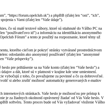
”, “https://forum.opelclub.sk”) a phpBB (ďalej len “oni”, “ich”,
jenia s Vami (ďalej len “Vaše údaje”).
ies, čo sú malé textové súbory, ktoré sú stiahnuté do Vášho PC na
j len “používateľovo id”) a informáciu na identifikáciu anonymného
“Opelclub Fórum” a tento je použitý na rozpoznanie, ktoré témy už
entu, ktorého cieľom je pokryť stránky vytvárané prostredníctvom
nielen: odoslaním ako anonymný používateľ (ďalej len “anonymné
len “Vaše príspevky”).
slo pre prihlásenie sa na Vaše konto (ďalej len “Vaše heslo”) a
ajov a dát, ktoré sú v platnosti v krajine kde sme umiestnení.
ie vybočujú z toho, čo považujeme za povinné a čo za dobrovoľné.
voliť si alebo zrušiť možnosť automaticky generovaných e-mailov
ch internetových stránkach. Vaše heslo je možnosťou pre prístup k
nie je za žiadnych okolností oprávnený žiadať od Vás Vaše heslo. V
 phpBB softvéru. Tento proces bude od Vás vyžadovať vloženie Vášho