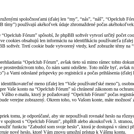
uženými spoločnosťami (ďalej len “my”, “nás”, “náš”, “Opelclub Fórum
ímy”) používajú akékoľvek údaje zhromaždené počas akéhokoľvek spo
“Opelclub Fórum” spôsobí, že phpBB softvér vytvorí určitý počet cook
ve cookies obsahujú len informáciu na identifikáciu používateľa (ďale
pBB softvér. Tretí cookie bude vytvorený vtedy, keď zobrazíte témy na 
rehliadania “Opelclub Fórum”, avšak tieto sú mimo rámec tohto dokum
 prostredníctvom toho, čo nám sami odošlete. Toto môže byť, avšak 
”) a Vami odoslané príspevky po registrácii a počas prihlásenia (ďalej 
ntifikovateľné meno (ďalej len “Vaše používateľské meno”), osobné he
e pre Vaše konto na “Opelclub Fórum” sú chránené zákonom na ochranu úd
ášho e-mailu, ktorý je požadovaný “Opelclub Fórum” počas registrác
 bude verejne zobrazený. Okrem toho, vo Vašom konte, máte možnosť z
priek tomu, je odporúčané, aby ste nepoužívali rovnaké heslo na rôzny
v spojitosti s “Opelclub Fórum”, phpBB alebo akoukoľvek 3. stranou, 
 použiť funkciu “Zabudol som svoje heslo”, ktorá je dostupná v rámci
ruje nové heslo, ktoré Vám znovu umožní prístup k Vášmu kontu.