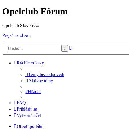
Opelclub Fórum
Opelclub Slovensko
Prejsť na obsah
Rozšírené
Hľadať
vyhľadávanie
Rýchle odkazy
Temy bez odpovedí
Aktívne témy
Hľadať
FAQ
Prihlásiť sa
Vytvoriť účet
Obsah portálu