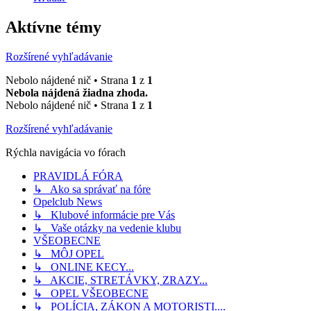
Aktívne témy
Rozšírené vyhľadávanie
Nebolo nájdené nič • Strana
1
z
1
Nebola nájdená žiadna zhoda.
Nebolo nájdené nič • Strana
1
z
1
Rozšírené vyhľadávanie
Rýchla navigácia vo fórach
PRAVIDLÁ FÓRA
↳ Ako sa správať na fóre
Opelclub News
↳ Klubové informácie pre Vás
↳ Vaše otázky na vedenie klubu
VŠEOBECNE
↳ MÔJ OPEL
↳ ONLINE KECY...
↳ AKCIE, STRETÁVKY, ZRAZY...
↳ OPEL VŠEOBECNE
↳ POLÍCIA, ZÁKON A MOTORISTI....