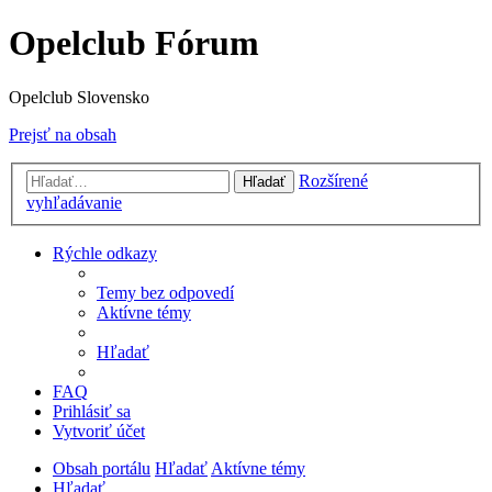
Opelclub Fórum
Opelclub Slovensko
Prejsť na obsah
Rozšírené
Hľadať
vyhľadávanie
Rýchle odkazy
Temy bez odpovedí
Aktívne témy
Hľadať
FAQ
Prihlásiť sa
Vytvoriť účet
Obsah portálu
Hľadať
Aktívne témy
Hľadať