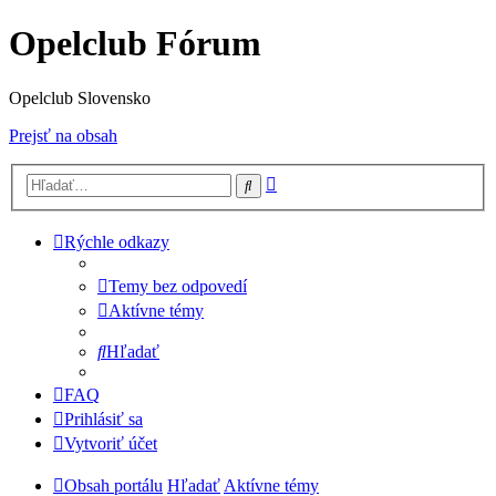
Opelclub Fórum
Opelclub Slovensko
Prejsť na obsah
Rozšírené
Hľadať
vyhľadávanie
Rýchle odkazy
Temy bez odpovedí
Aktívne témy
Hľadať
FAQ
Prihlásiť sa
Vytvoriť účet
Obsah portálu
Hľadať
Aktívne témy