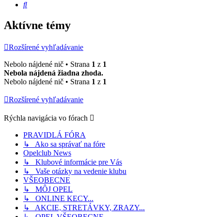
Hľadať
Aktívne témy
Rozšírené vyhľadávanie
Nebolo nájdené nič • Strana
1
z
1
Nebola nájdená žiadna zhoda.
Nebolo nájdené nič • Strana
1
z
1
Rozšírené vyhľadávanie
Rýchla navigácia vo fórach
PRAVIDLÁ FÓRA
↳ Ako sa správať na fóre
Opelclub News
↳ Klubové informácie pre Vás
↳ Vaše otázky na vedenie klubu
VŠEOBECNE
↳ MÔJ OPEL
↳ ONLINE KECY...
↳ AKCIE, STRETÁVKY, ZRAZY...
↳ OPEL VŠEOBECNE