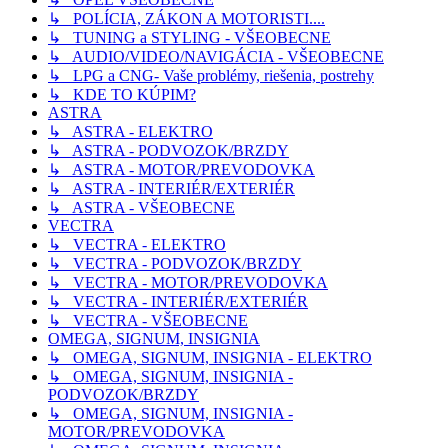
↳ POLÍCIA, ZÁKON A MOTORISTI....
↳ TUNING a STYLING - VŠEOBECNE
↳ AUDIO/VIDEO/NAVIGÁCIA - VŠEOBECNE
↳ LPG a CNG- Vaše problémy, riešenia, postrehy
↳ KDE TO KÚPIM?
ASTRA
↳ ASTRA - ELEKTRO
↳ ASTRA - PODVOZOK/BRZDY
↳ ASTRA - MOTOR/PREVODOVKA
↳ ASTRA - INTERIÉR/EXTERIÉR
↳ ASTRA - VŠEOBECNE
VECTRA
↳ VECTRA - ELEKTRO
↳ VECTRA - PODVOZOK/BRZDY
↳ VECTRA - MOTOR/PREVODOVKA
↳ VECTRA - INTERIÉR/EXTERIÉR
↳ VECTRA - VŠEOBECNE
OMEGA, SIGNUM, INSIGNIA
↳ OMEGA, SIGNUM, INSIGNIA - ELEKTRO
↳ OMEGA, SIGNUM, INSIGNIA -
PODVOZOK/BRZDY
↳ OMEGA, SIGNUM, INSIGNIA -
MOTOR/PREVODOVKA