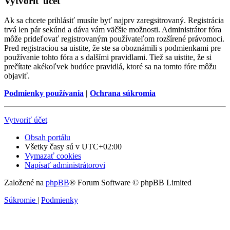
Vytvoriť účet
Ak sa chcete prihlásiť musíte byť najprv zaregsitrovaný. Registrácia
trvá len pár sekúnd a dáva vám väčšie možnosti. Administrátor fóra
môže prideľovať registrovaným používateľom rozšírené právomoci.
Pred registraciou sa uistite, že ste sa oboznámili s podmienkami pre
používanie tohto fóra a s dalšími pravidlami. Tiež sa uistite, že si
prečítate akékoľvek budúce pravidlá, ktoré sa na tomto fóre môžu
objaviť.
Podmienky používania
|
Ochrana súkromia
Vytvoriť účet
Obsah portálu
Všetky časy sú v
UTC+02:00
Vymazať cookies
Napísať administrátorovi
Založené na
phpBB
® Forum Software © phpBB Limited
Súkromie
|
Podmienky