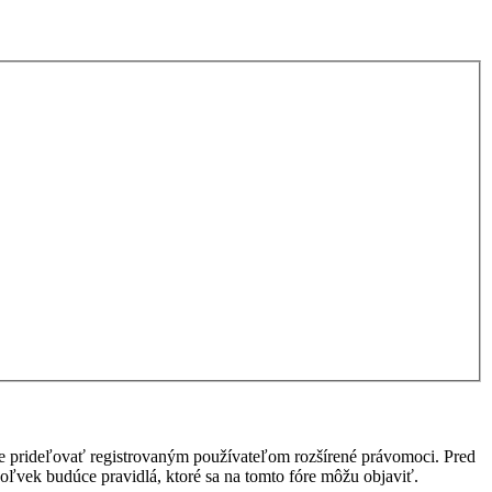
ôže prideľovať registrovaným používateľom rozšírené právomoci. Pred
kékoľvek budúce pravidlá, ktoré sa na tomto fóre môžu objaviť.