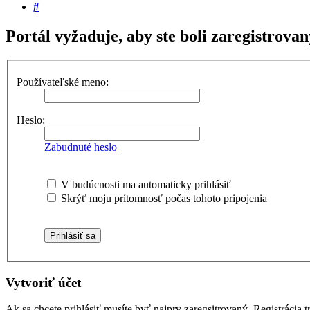
Hľadať
Portál vyžaduje, aby ste boli zaregistrovan
Používateľské meno:
Heslo:
Zabudnuté heslo
V budúcnosti ma automaticky prihlásiť
Skrýť moju prítomnosť počas tohoto pripojenia
Vytvoriť účet
Ak sa chcete prihlásiť musíte byť najprv zaregsitrovaný. Registráci