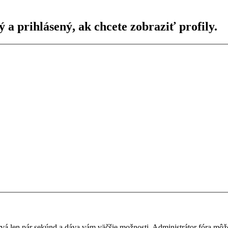
ý a prihlásený, ak chcete zobraziť profily.
a trvá len pár sekúnd a dáva vám väčšie možnosti. Administrátor fóra m