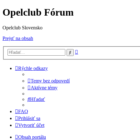
Opelclub Fórum
Opelclub Slovensko
Prejsť na obsah
Rozšírené
Hľadať
vyhľadávanie
Rýchle odkazy
Temy bez odpovedí
Aktívne témy
Hľadať
FAQ
Prihlásiť sa
Vytvoriť účet
Obsah portálu