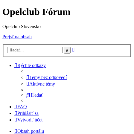
Opelclub Fórum
Opelclub Slovensko
Prejsť na obsah
Rozšírené
Hľadať
vyhľadávanie
Rýchle odkazy
Temy bez odpovedí
Aktívne témy
Hľadať
FAQ
Prihlásiť sa
Vytvoriť účet
Obsah portálu