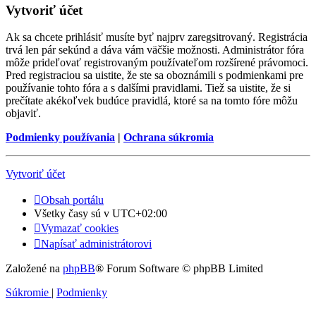
Vytvoriť účet
Ak sa chcete prihlásiť musíte byť najprv zaregsitrovaný. Registrácia
trvá len pár sekúnd a dáva vám väčšie možnosti. Administrátor fóra
môže prideľovať registrovaným používateľom rozšírené právomoci.
Pred registraciou sa uistite, že ste sa oboznámili s podmienkami pre
používanie tohto fóra a s dalšími pravidlami. Tiež sa uistite, že si
prečítate akékoľvek budúce pravidlá, ktoré sa na tomto fóre môžu
objaviť.
Podmienky používania
|
Ochrana súkromia
Vytvoriť účet
Obsah portálu
Všetky časy sú v
UTC+02:00
Vymazať cookies
Napísať administrátorovi
Založené na
phpBB
® Forum Software © phpBB Limited
Súkromie
|
Podmienky