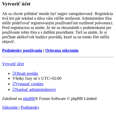
Vytvoriť účet
Ak sa chcete prihlásiť musíte byť najprv zaregsitrovaný. Registrácia
trvá len pár sekúnd a dáva vám väčšie možnosti. Administrátor fóra
môže prideľovať registrovaným používateľom rozšírené právomoci.
Pred registraciou sa uistite, že ste sa oboznámili s podmienkami pre
používanie tohto fóra a s dalšími pravidlami. Tiež sa uistite, že si
prečítate akékoľvek budúce pravidlá, ktoré sa na tomto fóre môžu
objaviť.
Podmienky používania
|
Ochrana súkromia
Vytvoriť účet
Obsah portálu
Všetky časy sú v
UTC+02:00
Vymazať cookies
Napísať administrátorovi
Založené na
phpBB
® Forum Software © phpBB Limited
Súkromie
|
Podmienky