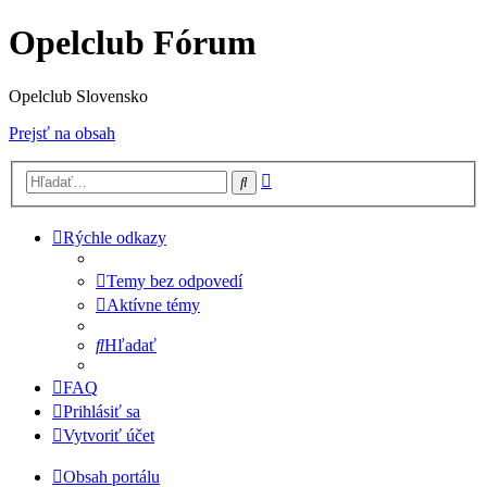
Opelclub Fórum
Opelclub Slovensko
Prejsť na obsah
Rozšírené
Hľadať
vyhľadávanie
Rýchle odkazy
Temy bez odpovedí
Aktívne témy
Hľadať
FAQ
Prihlásiť sa
Vytvoriť účet
Obsah portálu