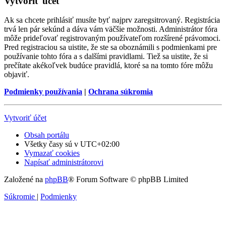
Vytvoriť účet
Ak sa chcete prihlásiť musíte byť najprv zaregsitrovaný. Registrácia
trvá len pár sekúnd a dáva vám väčšie možnosti. Administrátor fóra
môže prideľovať registrovaným používateľom rozšírené právomoci.
Pred registraciou sa uistite, že ste sa oboznámili s podmienkami pre
používanie tohto fóra a s dalšími pravidlami. Tiež sa uistite, že si
prečítate akékoľvek budúce pravidlá, ktoré sa na tomto fóre môžu
objaviť.
Podmienky používania
|
Ochrana súkromia
Vytvoriť účet
Obsah portálu
Všetky časy sú v
UTC+02:00
Vymazať cookies
Napísať administrátorovi
Založené na
phpBB
® Forum Software © phpBB Limited
Súkromie
|
Podmienky