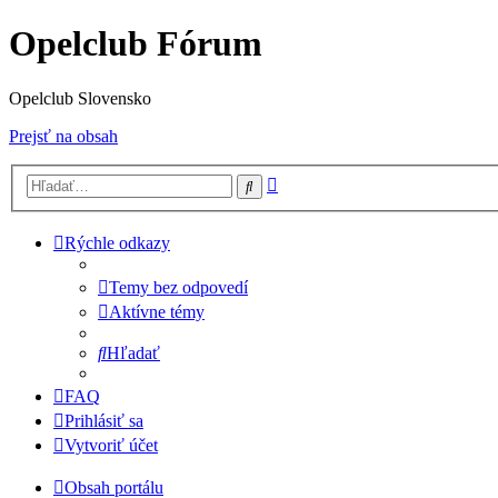
Opelclub Fórum
Opelclub Slovensko
Prejsť na obsah
Rozšírené
Hľadať
vyhľadávanie
Rýchle odkazy
Temy bez odpovedí
Aktívne témy
Hľadať
FAQ
Prihlásiť sa
Vytvoriť účet
Obsah portálu