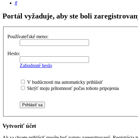
Hľadať
Portál vyžaduje, aby ste boli zaregistrovan
Používateľské meno:
Heslo:
Zabudnuté heslo
V budúcnosti ma automaticky prihlásiť
Skrýť moju prítomnosť počas tohoto pripojenia
Vytvoriť účet
Ak sa chcete prihlásiť musíte byť najprv zaregsitrovaný. Registráci