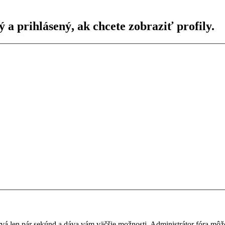
ý a prihlásený, ak chcete zobraziť profily.
a trvá len pár sekúnd a dáva vám väčšie možnosti. Administrátor fóra m