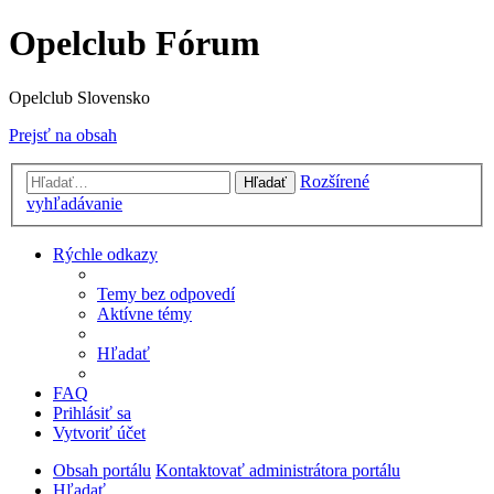
Opelclub Fórum
Opelclub Slovensko
Prejsť na obsah
Rozšírené
Hľadať
vyhľadávanie
Rýchle odkazy
Temy bez odpovedí
Aktívne témy
Hľadať
FAQ
Prihlásiť sa
Vytvoriť účet
Obsah portálu
Kontaktovať administrátora portálu
Hľadať