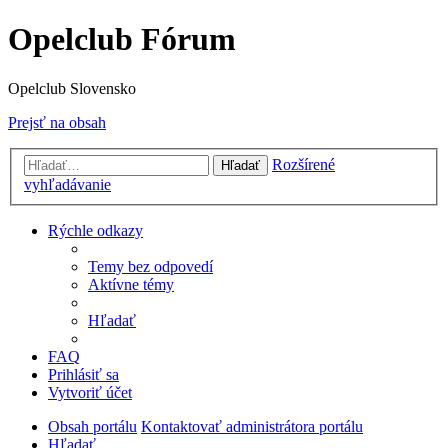
Opelclub Fórum
Opelclub Slovensko
Prejsť na obsah
Rozšírené
Hľadať
vyhľadávanie
Rýchle odkazy
Temy bez odpovedí
Aktívne témy
Hľadať
FAQ
Prihlásiť sa
Vytvoriť účet
Obsah portálu
Kontaktovať administrátora portálu
Hľadať