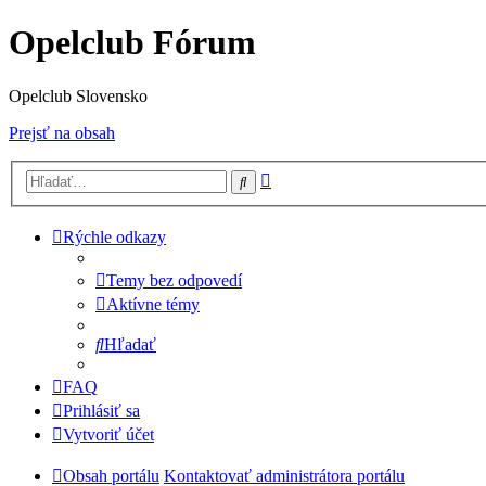
Opelclub Fórum
Opelclub Slovensko
Prejsť na obsah
Rozšírené
Hľadať
vyhľadávanie
Rýchle odkazy
Temy bez odpovedí
Aktívne témy
Hľadať
FAQ
Prihlásiť sa
Vytvoriť účet
Obsah portálu
Kontaktovať administrátora portálu