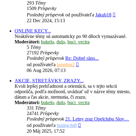
293
Témy
1509
Príspevky
Zobraziť
Posledný príspevok
od používateľa
Jakub18
posledný
22 Dec 2024, 15:13
príspevok
ONLINE KECY...
Neaktívne témy sú automaticky po 90 dňoch vymazávané.
Moderátori:
bukelo
,
dulo
,
buci_vectra
5
Témy
27192
Príspevky
Posledný príspevok
Re: Dobré ráno...
Zobraziť
od používateľa
langdon2
posledný
06 Aug 2026, 07:13
príspevok
AKCIE, STRETÁVKY, ZRAZY...
Kvoli lepšej prehľadnosti a orientácii, sa v tejto sekcii
odporúča, podľa možností, uvádzať už v názve témy miesto,
dátum a čas akcie, stretnutia, či zrazu.
Moderátori:
bukelo
,
dulo
,
buci_vectra
331
Témy
24741
Príspevky
Posledný príspevok
21. Letny zraz Opelclubu Slov…
Zobraziť
od používateľa
tuning-hifi
posledný
20 Máj 2025, 17:52
príspevok