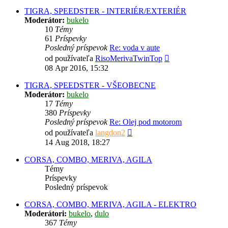
príspevok
TIGRA, SPEEDSTER - INTERIÉR/EXTERIÉR
Moderátor:
bukelo
10
Témy
61
Príspevky
Posledný príspevok
Re: voda v aute
Zobraziť
od používateľa
RisoMerivaTwinTop
posledný
08 Apr 2016, 15:32
príspevok
TIGRA, SPEEDSTER - VŠEOBECNE
Moderátor:
bukelo
17
Témy
380
Príspevky
Posledný príspevok
Re: Olej pod motorom
Zobraziť
od používateľa
langdon2
posledný
14 Aug 2018, 18:27
príspevok
CORSA, COMBO, MERIVA, AGILA
Témy
Príspevky
Posledný príspevok
CORSA, COMBO, MERIVA, AGILA - ELEKTRO
Moderátori:
bukelo
,
dulo
367
Témy