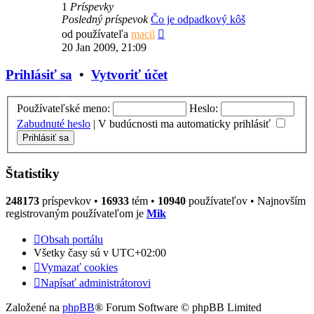
1
Príspevky
Posledný príspevok
Čo je odpadkový kôš
Zobraziť
od používateľa
macil
posledný
20 Jan 2009, 21:09
príspevok
Prihlásiť sa
•
Vytvoriť účet
Používateľské meno:
Heslo:
Zabudnuté heslo
|
V budúcnosti ma automaticky prihlásiť
Štatistiky
248173
príspevkov •
16933
tém •
10940
používateľov • Najnovším
registrovaným používateľom je
Mik
Obsah portálu
Všetky časy sú v
UTC+02:00
Vymazať cookies
Napísať administrátorovi
Založené na
phpBB
® Forum Software © phpBB Limited