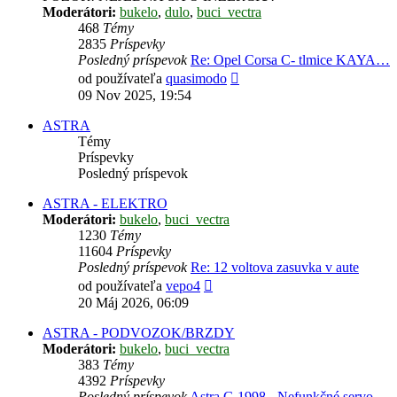
Moderátori:
bukelo
,
dulo
,
buci_vectra
468
Témy
2835
Príspevky
Posledný príspevok
Re: Opel Corsa C- tlmice KAYA…
Zobraziť
od používateľa
quasimodo
posledný
09 Nov 2025, 19:54
príspevok
ASTRA
Témy
Príspevky
Posledný príspevok
ASTRA - ELEKTRO
Moderátori:
bukelo
,
buci_vectra
1230
Témy
11604
Príspevky
Posledný príspevok
Re: 12 voltova zasuvka v aute
Zobraziť
od používateľa
vepo4
posledný
20 Máj 2026, 06:09
príspevok
ASTRA - PODVOZOK/BRZDY
Moderátori:
bukelo
,
buci_vectra
383
Témy
4392
Príspevky
Posledný príspevok
Astra G 1998 - Nefunkčné servo