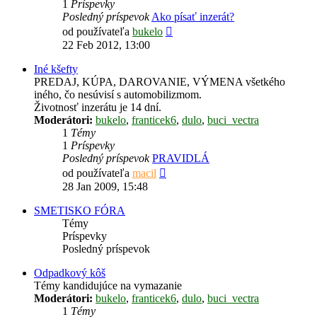
1
Príspevky
Posledný príspevok
Ako písať inzerát?
Zobraziť
od používateľa
bukelo
posledný
22 Feb 2012, 13:00
príspevok
Iné kšefty
PREDAJ, KÚPA, DAROVANIE, VÝMENA všetkého
iného, čo nesúvisí s automobilizmom.
Životnosť inzerátu je 14 dní.
Moderátori:
bukelo
,
franticek6
,
dulo
,
buci_vectra
1
Témy
1
Príspevky
Posledný príspevok
PRAVIDLÁ
Zobraziť
od používateľa
macil
posledný
28 Jan 2009, 15:48
príspevok
SMETISKO FÓRA
Témy
Príspevky
Posledný príspevok
Odpadkový kôš
Témy kandidujúce na vymazanie
Moderátori:
bukelo
,
franticek6
,
dulo
,
buci_vectra
1
Témy