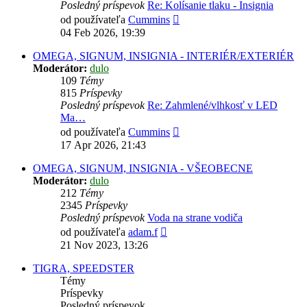
Posledný príspevok
Re: Kolísanie tlaku - Insignia
Zobraziť
od používateľa
Cummins
posledný
04 Feb 2026, 19:39
príspevok
OMEGA, SIGNUM, INSIGNIA - INTERIÉR/EXTERIÉR
Moderátor:
dulo
109
Témy
815
Príspevky
Posledný príspevok
Re: Zahmlené/vlhkosť v LED
Ma…
Zobraziť
od používateľa
Cummins
posledný
17 Apr 2026, 21:43
príspevok
OMEGA, SIGNUM, INSIGNIA - VŠEOBECNE
Moderátor:
dulo
212
Témy
2345
Príspevky
Posledný príspevok
Voda na strane vodiča
Zobraziť
od používateľa
adam.f
posledný
21 Nov 2023, 13:26
príspevok
TIGRA, SPEEDSTER
Témy
Príspevky
Posledný príspevok