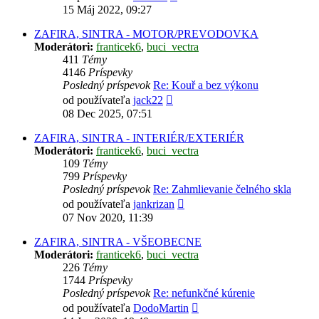
posledný
15 Máj 2022, 09:27
príspevok
ZAFIRA, SINTRA - MOTOR/PREVODOVKA
Moderátori:
franticek6
,
buci_vectra
411
Témy
4146
Príspevky
Posledný príspevok
Re: Kouř a bez výkonu
Zobraziť
od používateľa
jack22
posledný
08 Dec 2025, 07:51
príspevok
ZAFIRA, SINTRA - INTERIÉR/EXTERIÉR
Moderátori:
franticek6
,
buci_vectra
109
Témy
799
Príspevky
Posledný príspevok
Re: Zahmlievanie čelného skla
Zobraziť
od používateľa
jankrizan
posledný
07 Nov 2020, 11:39
príspevok
ZAFIRA, SINTRA - VŠEOBECNE
Moderátori:
franticek6
,
buci_vectra
226
Témy
1744
Príspevky
Posledný príspevok
Re: nefunkčné kúrenie
Zobraziť
od používateľa
DodoMartin
posledný