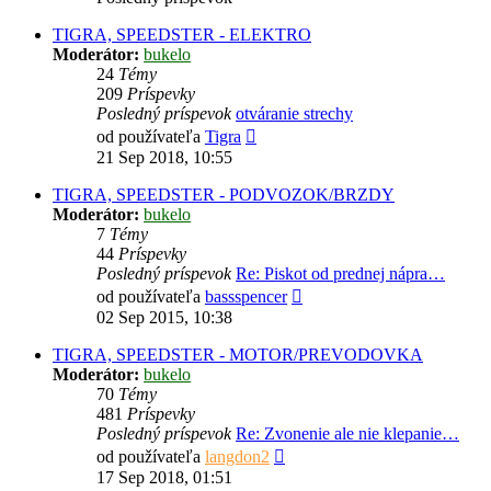
TIGRA, SPEEDSTER - ELEKTRO
Moderátor:
bukelo
24
Témy
209
Príspevky
Posledný príspevok
otváranie strechy
Zobraziť
od používateľa
Tigra
posledný
21 Sep 2018, 10:55
príspevok
TIGRA, SPEEDSTER - PODVOZOK/BRZDY
Moderátor:
bukelo
7
Témy
44
Príspevky
Posledný príspevok
Re: Piskot od prednej nápra…
Zobraziť
od používateľa
bassspencer
posledný
02 Sep 2015, 10:38
príspevok
TIGRA, SPEEDSTER - MOTOR/PREVODOVKA
Moderátor:
bukelo
70
Témy
481
Príspevky
Posledný príspevok
Re: Zvonenie ale nie klepanie…
Zobraziť
od používateľa
langdon2
posledný
17 Sep 2018, 01:51