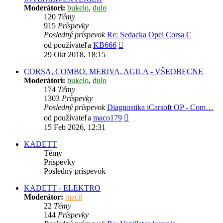
Moderátori:
bukelo
,
dulo
120
Témy
915
Príspevky
Posledný príspevok
Re: Sedacka Opel Corsa C
Zobraziť
od používateľa
KB666
posledný
29 Okt 2018, 18:15
príspevok
CORSA, COMBO, MERIVA, AGILA - VŠEOBECNE
Moderátori:
bukelo
,
dulo
174
Témy
1303
Príspevky
Posledný príspevok
Diagnostika iCarsoft OP - Com…
Zobraziť
od používateľa
maco179
posledný
15 Feb 2026, 12:31
príspevok
KADETT
Témy
Príspevky
Posledný príspevok
KADETT - ELEKTRO
Moderátor:
macil
22
Témy
144
Príspevky