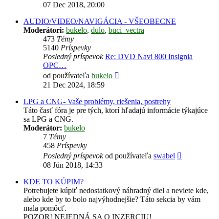
posledný
07 Dec 2018, 20:00
príspevok
AUDIO/VIDEO/NAVIGÁCIA - VŠEOBECNE
Moderátori:
bukelo
,
dulo
,
buci_vectra
473
Témy
5140
Príspevky
Posledný príspevok
Re: DVD Navi 800 Insignia
OPC…
Zobraziť
od používateľa
bukelo
posledný
21 Dec 2024, 18:59
príspevok
LPG a CNG- Vaše problémy, riešenia, postrehy
Táto časť fóra je pre tých, ktorí hľadajú informácie týkajúce
sa LPG a CNG.
Moderátor:
bukelo
7
Témy
458
Príspevky
Zobraziť
Posledný príspevok
od používateľa
swabel
posledný
08 Jún 2018, 14:33
príspevok
KDE TO KÚPIM?
Potrebujete kúpiť nedostatkový náhradný diel a neviete kde,
alebo kde by to bolo najvýhodnejšie? Táto sekcia by vám
mala pomôcť.
POZOR! NEJEDNÁ SA O INZERCIU!