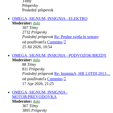
Témy
Príspevky
Posledný príspevok
OMEGA, SIGNUM, INSIGNIA - ELEKTRO
Moderátor:
dulo
307
Témy
2732
Príspevky
Posledný príspevok
Re: Predne svetla bi xenony
Zobraziť
od používateľa
Cummins
posledný
25 Júl 2026, 10:54
príspevok
OMEGA, SIGNUM, INSIGNIA - PODVOZOK/BRZDY
Moderátor:
dulo
88
Témy
811
Príspevky
Posledný príspevok
Re: InsigniaA, HB 2.0TDI,2013…
Zobraziť
od používateľa
Cummins
posledný
17 Apr 2026, 21:25
príspevok
OMEGA, SIGNUM, INSIGNIA -
MOTOR/PREVODOVKA
Moderátor:
dulo
367
Témy
3895
Príspevky