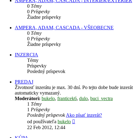
AMPERA, ADAM, CASCADA - INTERIÉR/EXTERIÉR
0
Témy
0
Príspevky
Žiadne príspevky
AMPERA, ADAM, CASCADA - VŠEOBECNE
0
Témy
0
Príspevky
Žiadne príspevky
INZERCIA
Témy
Príspevky
Posledný príspevok
PREDAJ
Životnosť inzerátu je max. 30 dní. Po tejto dobe bude inzerát
automaticky vymazaný.
Moderátori:
bukelo
,
franticek6
,
dulo
,
buci_vectra
1
Témy
1
Príspevky
Posledný príspevok
Ako písať inzerát?
Zobraziť
od používateľa
bukelo
posledný
22 Feb 2012, 12:44
príspevok
KÚPA