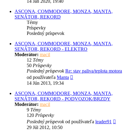
14 Jan 2020, 19:40
príspevok
ASCONA, COMMODORE, MONZA, MANTA,
SENÁTOR, REKORD
Témy
Príspevky
Posledný príspevok
ASCONA, COMMODORE, MONZA, MANTA,
SENÁTOR, REKORD - ELEKTRO
Moderátor:
macil
12
Témy
50
Príspevky
Posledný príspevok
Re: stav paliva/teplota motora
Zobraziť
od používateľa
Manta
posledný
14 Jún 2013, 19:34
príspevok
ASCONA, COMMODORE, MONZA, MANTA,
SENÁTOR, REKORD - PODVOZOK/BRZDY
Moderátor:
macil
9
Témy
120
Príspevky
Zobraziť
Posledný príspevok
od používateľa
leader91
posledný
29 Júl 2012, 10:50
príspevok