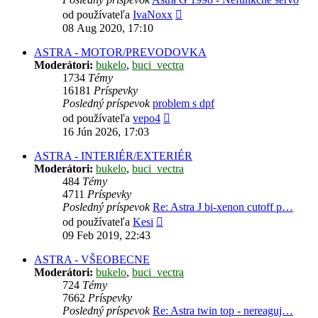
Zobraziť
od používateľa
IvaNoxx
posledný
08 Aug 2020, 17:10
príspevok
ASTRA - MOTOR/PREVODOVKA
Moderátori:
bukelo
,
buci_vectra
1734
Témy
16181
Príspevky
Posledný príspevok
problem s dpf
Zobraziť
od používateľa
vepo4
posledný
16 Jún 2026, 17:03
príspevok
ASTRA - INTERIÉR/EXTERIÉR
Moderátori:
bukelo
,
buci_vectra
484
Témy
4711
Príspevky
Posledný príspevok
Re: Astra J bi-xenon cutoff p…
Zobraziť
od používateľa
Kesi
posledný
09 Feb 2019, 22:43
príspevok
ASTRA - VŠEOBECNE
Moderátori:
bukelo
,
buci_vectra
724
Témy
7662
Príspevky
Posledný príspevok
Re: Astra twin top - nereaguj…