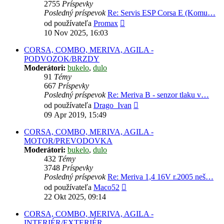
2755
Príspevky
Posledný príspevok
Re: Servis ESP Corsa E (Komu…
Zobraziť
od používateľa
Promax
posledný
10 Nov 2025, 16:03
príspevok
CORSA, COMBO, MERIVA, AGILA -
PODVOZOK/BRZDY
Moderátori:
bukelo
,
dulo
91
Témy
667
Príspevky
Posledný príspevok
Re: Meriva B - senzor tlaku v…
Zobraziť
od používateľa
Drago_Ivan
posledný
09 Apr 2019, 15:49
príspevok
CORSA, COMBO, MERIVA, AGILA -
MOTOR/PREVODOVKA
Moderátori:
bukelo
,
dulo
432
Témy
3748
Príspevky
Posledný príspevok
Re: Meriva 1,4 16V r.2005 neš…
Zobraziť
od používateľa
Maco52
posledný
22 Okt 2025, 09:14
príspevok
CORSA, COMBO, MERIVA, AGILA -
INTERIÉR/EXTERIÉR