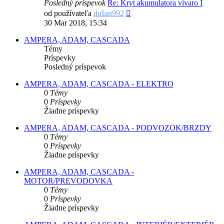
Posledný príspevok
Re: Kryt akumulatora vivaro I
Zobraziť
od používateľa
dušan992
posledný
30 Mar 2018, 15:34
príspevok
AMPERA, ADAM, CASCADA
Témy
Príspevky
Posledný príspevok
AMPERA, ADAM, CASCADA - ELEKTRO
0
Témy
0
Príspevky
Žiadne príspevky
AMPERA, ADAM, CASCADA - PODVOZOK/BRZDY
0
Témy
0
Príspevky
Žiadne príspevky
AMPERA, ADAM, CASCADA -
MOTOR/PREVODOVKA
0
Témy
0
Príspevky
Žiadne príspevky