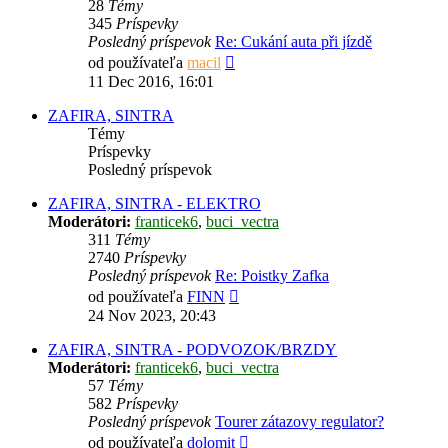
28
Témy
345
Príspevky
Posledný príspevok
Re: Cukání auta při jízdě
Zobraziť
od používateľa
macil
posledný
11 Dec 2016, 16:01
príspevok
ZAFIRA, SINTRA
Témy
Príspevky
Posledný príspevok
ZAFIRA, SINTRA - ELEKTRO
Moderátori:
franticek6
,
buci_vectra
311
Témy
2740
Príspevky
Posledný príspevok
Re: Poistky Zafka
Zobraziť
od používateľa
FINN
posledný
24 Nov 2023, 20:43
príspevok
ZAFIRA, SINTRA - PODVOZOK/BRZDY
Moderátori:
franticek6
,
buci_vectra
57
Témy
582
Príspevky
Posledný príspevok
Tourer zátazovy regulator?
Zobraziť
od používateľa
dolomit