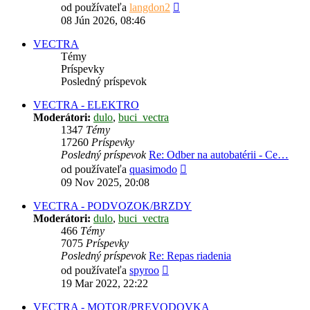
Zobraziť
od používateľa
langdon2
posledný
08 Jún 2026, 08:46
príspevok
VECTRA
Témy
Príspevky
Posledný príspevok
VECTRA - ELEKTRO
Moderátori:
dulo
,
buci_vectra
1347
Témy
17260
Príspevky
Posledný príspevok
Re: Odber na autobatérii - Ce…
Zobraziť
od používateľa
quasimodo
posledný
09 Nov 2025, 20:08
príspevok
VECTRA - PODVOZOK/BRZDY
Moderátori:
dulo
,
buci_vectra
466
Témy
7075
Príspevky
Posledný príspevok
Re: Repas riadenia
Zobraziť
od používateľa
spyroo
posledný
19 Mar 2022, 22:22
príspevok
VECTRA - MOTOR/PREVODOVKA