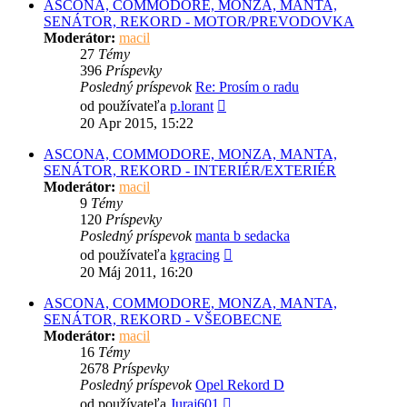
ASCONA, COMMODORE, MONZA, MANTA,
SENÁTOR, REKORD - MOTOR/PREVODOVKA
Moderátor:
macil
27
Témy
396
Príspevky
Posledný príspevok
Re: Prosím o radu
Zobraziť
od používateľa
p.lorant
posledný
20 Apr 2015, 15:22
príspevok
ASCONA, COMMODORE, MONZA, MANTA,
SENÁTOR, REKORD - INTERIÉR/EXTERIÉR
Moderátor:
macil
9
Témy
120
Príspevky
Posledný príspevok
manta b sedacka
Zobraziť
od používateľa
kgracing
posledný
20 Máj 2011, 16:20
príspevok
ASCONA, COMMODORE, MONZA, MANTA,
SENÁTOR, REKORD - VŠEOBECNE
Moderátor:
macil
16
Témy
2678
Príspevky
Posledný príspevok
Opel Rekord D
Zobraziť
od používateľa
Juraj601