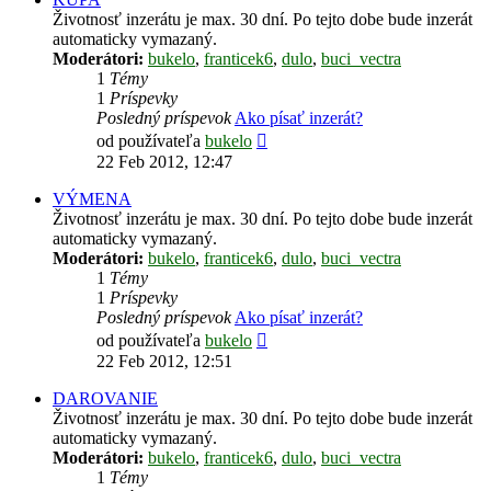
Životnosť inzerátu je max. 30 dní. Po tejto dobe bude inzerát
automaticky vymazaný.
Moderátori:
bukelo
,
franticek6
,
dulo
,
buci_vectra
1
Témy
1
Príspevky
Posledný príspevok
Ako písať inzerát?
Zobraziť
od používateľa
bukelo
posledný
22 Feb 2012, 12:47
príspevok
VÝMENA
Životnosť inzerátu je max. 30 dní. Po tejto dobe bude inzerát
automaticky vymazaný.
Moderátori:
bukelo
,
franticek6
,
dulo
,
buci_vectra
1
Témy
1
Príspevky
Posledný príspevok
Ako písať inzerát?
Zobraziť
od používateľa
bukelo
posledný
22 Feb 2012, 12:51
príspevok
DAROVANIE
Životnosť inzerátu je max. 30 dní. Po tejto dobe bude inzerát
automaticky vymazaný.
Moderátori:
bukelo
,
franticek6
,
dulo
,
buci_vectra
1
Témy