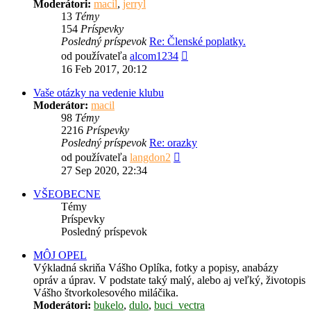
Moderátori:
macil
,
jerryl
13
Témy
154
Príspevky
Posledný príspevok
Re: Členské poplatky.
Zobraziť
od používateľa
alcom1234
posledný
16 Feb 2017, 20:12
príspevok
Vaše otázky na vedenie klubu
Moderátor:
macil
98
Témy
2216
Príspevky
Posledný príspevok
Re: orazky
Zobraziť
od používateľa
langdon2
posledný
27 Sep 2020, 22:34
príspevok
VŠEOBECNE
Témy
Príspevky
Posledný príspevok
MÔJ OPEL
Výkladná skriňa Vášho Oplíka, fotky a popisy, anabázy
opráv a úprav. V podstate taký malý, alebo aj veľký, životopis
Vášho štvorkolesového miláčika.
Moderátori:
bukelo
,
dulo
,
buci_vectra