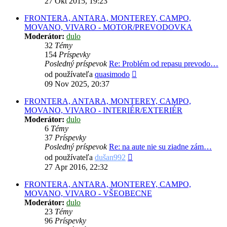
27 Okt 2015, 19:23
príspevok
FRONTERA, ANTARA, MONTEREY, CAMPO,
MOVANO, VIVARO - MOTOR/PREVODOVKA
Moderátor:
dulo
32
Témy
154
Príspevky
Posledný príspevok
Re: Problém od repasu prevodo…
Zobraziť
od používateľa
quasimodo
posledný
09 Nov 2025, 20:37
príspevok
FRONTERA, ANTARA, MONTEREY, CAMPO,
MOVANO, VIVARO - INTERIÉR/EXTERIÉR
Moderátor:
dulo
6
Témy
37
Príspevky
Posledný príspevok
Re: na aute nie su ziadne zám…
Zobraziť
od používateľa
dušan992
posledný
27 Apr 2016, 22:32
príspevok
FRONTERA, ANTARA, MONTEREY, CAMPO,
MOVANO, VIVARO - VŠEOBECNE
Moderátor:
dulo
23
Témy
96
Príspevky