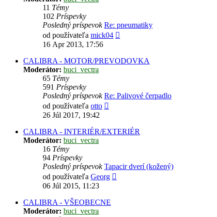
11
Témy
102
Príspevky
Posledný príspevok
Re: pneumatiky
Zobraziť
od používateľa
mick04
posledný
16 Apr 2013, 17:56
príspevok
CALIBRA - MOTOR/PREVODOVKA
Moderátor:
buci_vectra
65
Témy
591
Príspevky
Posledný príspevok
Re: Palivové čerpadlo
Zobraziť
od používateľa
otto
posledný
26 Júl 2017, 19:42
príspevok
CALIBRA - INTERIÉR/EXTERIÉR
Moderátor:
buci_vectra
16
Témy
94
Príspevky
Posledný príspevok
Tapacir dverí (kožený)
Zobraziť
od používateľa
Georg
posledný
06 Júl 2015, 11:23
príspevok
CALIBRA - VŠEOBECNE
Moderátor:
buci_vectra