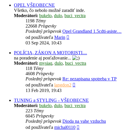
OPEL VŠEOBECNE
Všetko, čo nebolo možné zaradiť inde.
Moderátori:
bukelo
,
dulo
,
buci_vectra
1198
Témy
22668
Príspevky
Posledný príspevok
Opel Grandland 1.5cdti-asiste…
Zobraziť
od používateľa
Marin
posledný
03 Sep 2024, 10:43
príspevok
POLÍCIA, ZÁKON A MOTORISTI....
na poradenie aj posťažovanie...
Moderátori:
mysiaq
,
dulo
,
buci_vectra
118
Témy
4608
Príspevky
Posledný príspevok
Re: nezapisana spotreba v TP
Zobraziť
od používateľa
langdon2
posledný
13 Feb 2019, 19:43
príspevok
TUNING a STYLING - VŠEOBECNE
Moderátori:
bukelo
,
dulo
,
buci_vectra
223
Témy
6045
Príspevky
Posledný príspevok
Dioda na vahe vzduchu
Zobraziť
od používateľa
michal0110