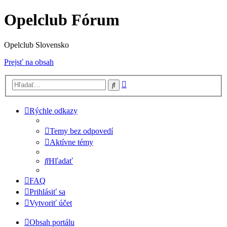
Opelclub Fórum
Opelclub Slovensko
Prejsť na obsah
Rozšírené
Hľadať
vyhľadávanie
Rýchle odkazy
Temy bez odpovedí
Aktívne témy
Hľadať
FAQ
Prihlásiť sa
Vytvoriť účet
Obsah portálu