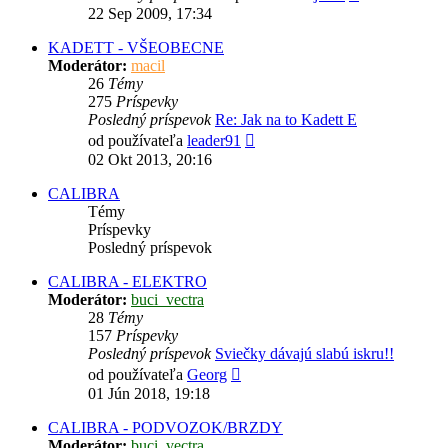
posledný
22 Sep 2009, 17:34
príspevok
KADETT - VŠEOBECNE
Moderátor:
macil
26
Témy
275
Príspevky
Posledný príspevok
Re: Jak na to Kadett E
Zobraziť
od používateľa
leader91
posledný
02 Okt 2013, 20:16
príspevok
CALIBRA
Témy
Príspevky
Posledný príspevok
CALIBRA - ELEKTRO
Moderátor:
buci_vectra
28
Témy
157
Príspevky
Posledný príspevok
Sviečky dávajú slabú iskru!!
Zobraziť
od používateľa
Georg
posledný
01 Jún 2018, 19:18
príspevok
CALIBRA - PODVOZOK/BRZDY
Moderátor:
buci_vectra