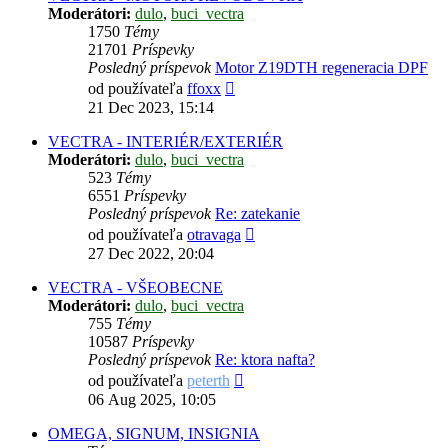
Moderátori:
dulo
,
buci_vectra
1750
Témy
21701
Príspevky
Posledný príspevok
Motor Z19DTH regeneracia DPF
Zobraziť
od používateľa
ffoxx
posledný
21 Dec 2023, 15:14
príspevok
VECTRA - INTERIÉR/EXTERIÉR
Moderátori:
dulo
,
buci_vectra
523
Témy
6551
Príspevky
Posledný príspevok
Re: zatekanie
Zobraziť
od používateľa
otravaga
posledný
27 Dec 2022, 20:04
príspevok
VECTRA - VŠEOBECNE
Moderátori:
dulo
,
buci_vectra
755
Témy
10587
Príspevky
Posledný príspevok
Re: ktora nafta?
Zobraziť
od používateľa
peterth
posledný
06 Aug 2025, 10:05
príspevok
OMEGA, SIGNUM, INSIGNIA