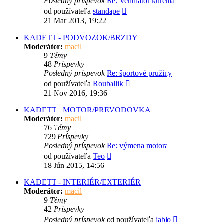
Posledný príspevok
Re: Ventilator kurenia
Zobraziť
od používateľa
standape
posledný
21 Mar 2013, 19:22
príspevok
KADETT - PODVOZOK/BRZDY
Moderátor:
macil
9
Témy
48
Príspevky
Posledný príspevok
Re: športové pružiny
Zobraziť
od používateľa
Rouballik
posledný
21 Nov 2016, 19:36
príspevok
KADETT - MOTOR/PREVODOVKA
Moderátor:
macil
76
Témy
729
Príspevky
Posledný príspevok
Re: výmena motora
Zobraziť
od používateľa
Teo
posledný
18 Jún 2015, 14:56
príspevok
KADETT - INTERIÉR/EXTERIÉR
Moderátor:
macil
9
Témy
42
Príspevky
Zobraziť
Posledný príspevok
od používateľa
jablo