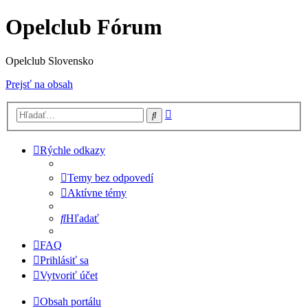
Opelclub Fórum
Opelclub Slovensko
Prejsť na obsah
Rozšírené
Hľadať
vyhľadávanie
Rýchle odkazy
Temy bez odpovedí
Aktívne témy
Hľadať
FAQ
Prihlásiť sa
Vytvoriť účet
Obsah portálu