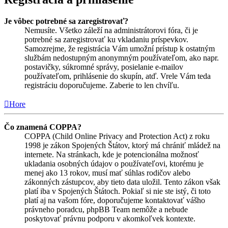
Je vôbec potrebné sa zaregistrovať?
Nemusíte. Všetko záleží na administrátorovi fóra, či je
potrebné sa zaregistrovať ku vkladaniu príspevkov.
Samozrejme, že registrácia Vám umožní prístup k ostatným
službám nedostupným anonymným používateľom, ako napr.
postavičky, súkromné správy, posielanie e-mailov
používateľom, prihlásenie do skupín, atď. Vrele Vám teda
registráciu doporučujeme. Zaberie to len chvíľu.
Hore
Čo znamená COPPA?
COPPA (Child Online Privacy and Protection Act) z roku
1998 je zákon Spojených Štátov, ktorý má chrániť mládež na
internete. Na stránkach, kde je potencionálna možnosť
ukladania osobných údajov o používateľovi, ktorému je
menej ako 13 rokov, musí mať súhlas rodičov alebo
zákonných zástupcov, aby tieto data uložil. Tento zákon však
platí iba v Spojených Štátoch. Pokiaľ si nie ste istý, či toto
platí aj na vašom fóre, doporučujeme kontaktovať vášho
právneho poradcu, phpBB Team nemôže a nebude
poskytovať právnu podporu v akomkoľvek kontexte.