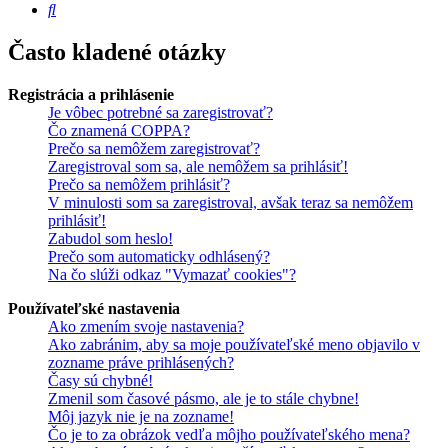
Hľadať
Často kladené otázky
Registrácia a prihlásenie
Je vôbec potrebné sa zaregistrovať?
Čo znamená COPPA?
Prečo sa nemôžem zaregistrovať?
Zaregistroval som sa, ale nemôžem sa prihlásiť!
Prečo sa nemôžem prihlásiť?
V minulosti som sa zaregistroval, avšak teraz sa nemôžem
prihlásiť!
Zabudol som heslo!
Prečo som automaticky odhlásený?
Na čo slúži odkaz "Vymazať cookies"?
Používateľské nastavenia
Ako zmením svoje nastavenia?
Ako zabránim, aby sa moje používateľské meno objavilo v
zozname práve prihlásených?
Časy sú chybné!
Zmenil som časové pásmo, ale je to stále chybne!
Môj jazyk nie je na zozname!
Čo je to za obrázok vedľa môjho používateľského mena?