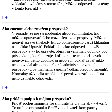
zakladať nové témy v tomto fóre, Môžete odpovedať na témy
v tomto fóre, atď.).
Hore
Ako zmením alebo zmažem príspevok?
V prípade, že nie ste moderátor alebo administrátor, tak
môžete upravovať alebo mazať len svoje príspevky. Môžete
upraviť správu (niekedy len do obmedzeného času) kliknutím
na tlačítko Upraviť. Pokiaľ už niekto odpovedal na váš
príspevok a vy ho upravíte, objaví sa vám malý doplnok pod
príspevkom, ktorí ukazuje, koľkokrát ste tento príspevok
upravovali. Tento doplnok sa neobjaví, pokiaľ zatiaľ nikto
neodpovedal alebo moderátor či administrátor zmenili
príspevok (tí by mali sami zanechať odkaz prečo ho zmenili).
Normálny užívatelia nemôžu príspevok zmazať, pokiaľ na
neho už niekto odpovedal.
Hore
Ako pridám podpis k môjmu príspevku?
Pridať podpis znamená, že si musíte najprv nie aký vytvoriť.
To urobíte cez stránku
Profil
v používateľskom panely.