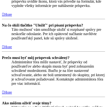
príspevku uvidíte ikonu, ktorá vás privedie na formulár, kde
vyplníte všetky informácie pre nahlásenie príspevku.
Hore
Na čo slúži tlačítko "Uložiť" pri písaní príspevku?
Táto možnosť vám umožňuje uložiť si rozpísané správy pre
neskoršie odoslanie. Pre ich opätovné načítanie navštívte
používateľský panel, kde sú správy uložené.
Hore
Prečo musí byť môj príspevok schválený?
Administrátor fóra môže nastaviť, že príspevky od
používateľov alebo skupín musia byť pred zobrazením
schválené moderátormi. Buďto je na fóre nastavené
schvaľovanie, alebo ste boli umiestnený do skupiny, pri ktorej
je schvaľovanie požadované. Kontaktujte administrátora fóra
pre viac informácií.
Hore
Ako môžem oživiť svoje témy?