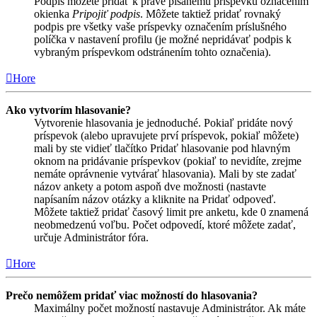
Podpis môžete pridať k práve písanému príspevku označením
okienka
Pripojiť podpis
. Môžete taktiež pridať rovnaký
podpis pre všetky vaše príspevky označením príslušného
políčka v nastavení profilu (je možné nepridávať podpis k
vybraným príspevkom odstránením tohto označenia).
Hore
Ako vytvorím hlasovanie?
Vytvorenie hlasovania je jednoduché. Pokiaľ pridáte nový
príspevok (alebo upravujete prví príspevok, pokiaľ môžete)
mali by ste vidieť tlačítko Pridať hlasovanie pod hlavným
oknom na pridávanie príspevkov (pokiaľ to nevidíte, zrejme
nemáte oprávnenie vytvárať hlasovania). Mali by ste zadať
názov ankety a potom aspoň dve možnosti (nastavte
napísaním názov otázky a kliknite na Pridať odpoveď.
Môžete taktiež pridať časový limit pre anketu, kde 0 znamená
neobmedzenú voľbu. Počet odpovedí, ktoré môžete zadať,
určuje Administrátor fóra.
Hore
Prečo nemôžem pridať viac možností do hlasovania?
Maximálny počet možností nastavuje Administrátor. Ak máte