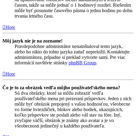
časom, takže sa môže jednať o 1 hodinový rozdiel. Riešením
môže byť posunutie časového pásma o jednu hodinu po dobu
trvania letného času.
Hore
Môj jazyk nie je na zozname!
Pravdepodobne administrátor nenainštaloval tento jazyk,
alebo ho nikto do tohto jazyka zatiaľ nepreložil. Kontaktujte
administrátora, prípadne si preklad vytvorte sami. Pre viac
informácií navštívte stránky
phpBB Group
.
Hore
Čo je to za obrázok vedľa môjho používateľského mena?
Sú dva obrázky, ktoré sa môžu zobraziť vedľa
používateľského mena pri prezeraní príspevkov. Jeden z nich
môže byť obrázok prepojený s vašou hodnosťou, všeobecne
vo forme hviezdičiek, blokov alebo bodiek, ukazujúcich,
koľko príspevkov ste poslali alebo váš stav na fóre. Iný,
zvyčajne väčší, obrázok je známy ako avatar a je vo
všeobecnosti jedinečný u každého používateľa.