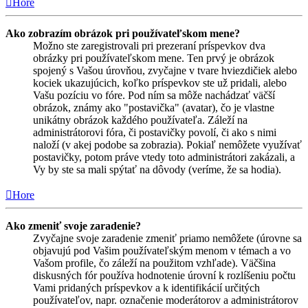
Hore
Ako zobrazím obrázok pri používateľskom mene?
Možno ste zaregistrovali pri prezeraní príspevkov dva
obrázky pri používateľskom mene. Ten prvý je obrázok
spojený s Vašou úrovňou, zvyčajne v tvare hviezdičiek alebo
kociek ukazujúcich, koľko príspevkov ste už pridali, alebo
Vašu pozíciu vo fóre. Pod ním sa môže nachádzať väčší
obrázok, známy ako "postavička" (avatar), čo je vlastne
unikátny obrázok každého používateľa. Záleží na
administrátorovi fóra, či postavičky povolí, či ako s nimi
naloží (v akej podobe sa zobrazia). Pokiaľ nemôžete využívať
postavičky, potom práve vtedy toto administrátori zakázali, a
Vy by ste sa mali spýtať na dôvody (veríme, že sa hodia).
Hore
Ako zmeniť svoje zaradenie?
Zvyčajne svoje zaradenie zmeniť priamo nemôžete (úrovne sa
objavujú pod Vašim používateľským menom v témach a vo
Vašom profile, čo záleží na použitom vzhľade). Väčšina
diskusných fór používa hodnotenie úrovní k rozlíšeniu počtu
Vami pridaných príspevkov a k identifikácií určitých
používateľov, napr. označenie moderátorov a administrátorov