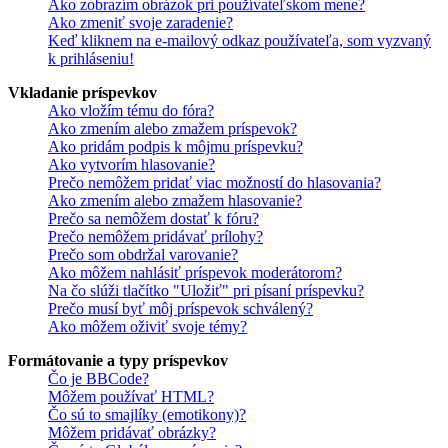
Ako zobrazím obrázok pri používateľskom mene?
Ako zmeniť svoje zaradenie?
Keď kliknem na e-mailový odkaz používateľa, som vyzvaný
k prihláseniu!
Vkladanie príspevkov
Ako vložím tému do fóra?
Ako zmením alebo zmažem príspevok?
Ako pridám podpis k môjmu príspevku?
Ako vytvorím hlasovanie?
Prečo nemôžem pridať viac možností do hlasovania?
Ako zmením alebo zmažem hlasovanie?
Prečo sa nemôžem dostať k fóru?
Prečo nemôžem pridávať prílohy?
Prečo som obdržal varovanie?
Ako môžem nahlásiť príspevok moderátorom?
Na čo slúži tlačítko "Uložiť" pri písaní príspevku?
Prečo musí byť môj príspevok schválený?
Ako môžem oživiť svoje témy?
Formátovanie a typy príspevkov
Čo je BBCode?
Môžem používať HTML?
Čo sú to smajlíky (emotikony)?
Môžem pridávať obrázky?