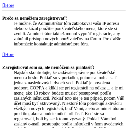
Hore
Prečo sa nemôžem zaregistrovať?
Je možné, že Administrátor fóra zablokoval vašu IP adresu
alebo zakázal použitie používateľského mena, ktoré ste si
zvolili. Administrátor taktiež mohol vypnúť registrácie, aby
zabránil prístupu nových používateľov na fórum. Pre ďalšie
informácie kontaktuje administrátora fóra.
Hore
Zaregistroval som sa, ale nemôžem sa prihlásiť!
Najskôr skontrolujte, že zadávate správne používateľské
meno a heslo. Pokiaľ sú v poriadku, potom sa mohla stať
jedna z nasledovných dvoch vecí. Pokiaľ je povolená
podpora COPPA a klikli ste pri registrácii na odkaz ... a je mi
menej ako 13 rokov, budete musieť postupovať podľa
zaslaných inštrukcií. Pokiaľ toto nie je ten prípad, potom Váš
účet musí byť aktivovaný. Niektoré fóra potrebujú aktiváciu
všetkých nových registrácií, buď Vami, alebo administrátorom
pred tim, ako sa budete môcť prihlásiť. Keď ste sa
registrovali, boli by ste k tomu vyzvaný. Pokiaľ Vám bol
zaslaný e-mail, postupujte podľa inštrukcií v ňom uvedených,