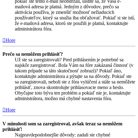
pokiaľ ste tento e-mail neobdržali, uistite sa, že Vaša e-
mailová adresa je platná. Jedným z dôvodov, prečo sa
aktivácia používa, je zmenšiť možnosť nežiaducich
používateľov, ktorý sa snažia iba obťažovať. Pokiaľ si ste istí,
že e-mailová adresa, ktorú ste použili je platná, kontaktujte
administrátora fóra.
Hore
Prečo sa nemôžem prihlásiť?
Už ste sa zaregistrovali? Pred prihlásením je potrebné sa
najskôr zaregistrovať. Bola Vám na fóre zakázaná činnosť (v
takom prípade sa táto skutočnosť zobrazí)? Pokiaľ áno,
kontaktujte administrátora a pýtajte sa na dôvody. Pokiaľ ste
sa zaregistrovali, neboli ste z fóra vylúčení a stále sa nemôžete
prihlásiť, znova skontrolujte prihlasovacie meno a heslo.
Obyčajne toto býva ten problém a pokiaľ nie je, kontaktujte
administrátora, možno má chybné nastavenia fóra.
Hore
V minulosti som sa zaregistroval, avšak teraz sa nemôžem
prihlásiť!
Najpravdepodobnejšie dôvody: zadali ste chybné