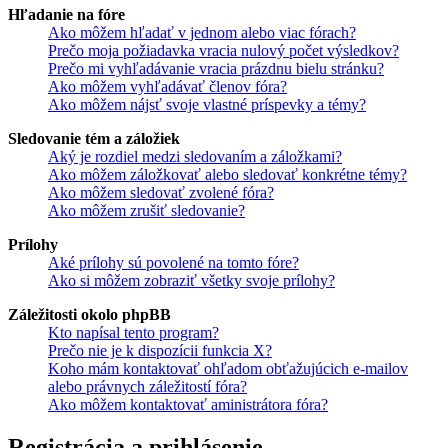
Hľadanie na fóre
Ako môžem hľadať v jednom alebo viac fórach?
Prečo moja požiadavka vracia nulový počet výsledkov?
Prečo mi vyhľadávanie vracia prázdnu bielu stránku?
Ako môžem vyhľadávať členov fóra?
Ako môžem nájsť svoje vlastné príspevky a témy?
Sledovanie tém a záložiek
Aký je rozdiel medzi sledovaním a záložkami?
Ako môžem záložkovať alebo sledovať konkrétne témy?
Ako môžem sledovať zvolené fóra?
Ako môžem zrušiť sledovanie?
Prílohy
Aké prílohy sú povolené na tomto fóre?
Ako si môžem zobraziť všetky svoje prílohy?
Záležitosti okolo phpBB
Kto napísal tento program?
Prečo nie je k dispozícii funkcia X?
Koho mám kontaktovať ohľadom obťažujúcich e-mailov
alebo právnych záležitostí fóra?
Ako môžem kontaktovať aministrátora fóra?
Registrácia a prihlásenie