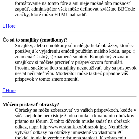
formátovanie na tomto fóre a ani nieje možné túto možnosť
zapnúť, administrátor však môže definovať zvláštne BBCode
značky, ktoré môžu HTML nahradiť.
Hore
Čo sú to smajlíky (emotikony)?
Smajlíky, alebo emotikony sú malé grafické obrázky, ktoré sa
používajú k vyjadreniu emócií použitím malého kódu, napr. :)
znamená šťastný, :( znamená smutný. Kompletný zoznam
smajlíkov si môžete prezrieť v príspevkovom formulári.
Prosím, snažte sa tieto smajlíky nezneužívať, aby sa príspevok
nestal nečitateľným. Moderátor môže taktiež prípadne váš
príspevok v tomto smere zmeniť.
Hore
Môžem pridávať obrázky?
Obrázky sa môžu zobrazovať vo vašich príspevkoch, keďže v
súčasnej dobe neexistuje žiadna funkcia k nahraniu obrázkov
priamo na fórum. Z tohto dôvodu musíte zadať na obrázok
odkaz, napr. http://www.stránk.xx/obrazok.jpg. Nemôžete
vytvárať odkazy na obrázky umiestené vo vlastnom PC
(pokiaľ to nie je verejne prístupná stanica). K zobrazeniu