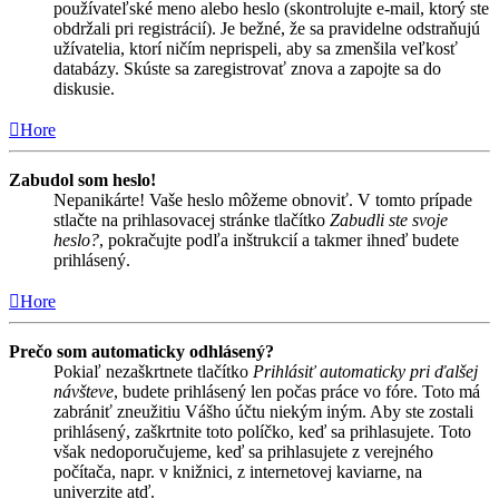
používateľské meno alebo heslo (skontrolujte e-mail, ktorý ste
obdržali pri registrácií). Je bežné, že sa pravidelne odstraňujú
užívatelia, ktorí ničím neprispeli, aby sa zmenšila veľkosť
databázy. Skúste sa zaregistrovať znova a zapojte sa do
diskusie.
Hore
Zabudol som heslo!
Nepanikárte! Vaše heslo môžeme obnoviť. V tomto prípade
stlačte na prihlasovacej stránke tlačítko
Zabudli ste svoje
heslo?
, pokračujte podľa inštrukcií a takmer ihneď budete
prihlásený.
Hore
Prečo som automaticky odhlásený?
Pokiaľ nezaškrtnete tlačítko
Prihlásiť automaticky pri ďalšej
návšteve
, budete prihlásený len počas práce vo fóre. Toto má
zabrániť zneužitiu Vášho účtu niekým iným. Aby ste zostali
prihlásený, zaškrtnite toto políčko, keď sa prihlasujete. Toto
však nedoporučujeme, keď sa prihlasujete z verejného
počítača, napr. v knižnici, z internetovej kaviarne, na
univerzite atď.