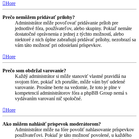
Hore
Prečo nemôžem pridávať prílohy?
Administrátor môže povoľovať pridávanie príloh pre
jednotlivé fóra, používateľov, alebo skupiny. Pokiaľ nemáte
dostatočné oprávnenia z jednej z týchto možností, alebo
niektoré z nich úplne zabraňujú pridávať prílohy, nezobrazí sa
vám táto možnosť pri odosielaní príspevkov.
Hore
Prečo som obdržal varovanie?
Každý administrátor si môže stanoviť vlastné pravidlá na
svojom fóre, pokiaľ ich porušíte, môže vám byť udelené
varovanie. Prosíme berte na vedomie, že toto je plne v
kompetencií administrátorov fóra a phpBB Group nemá s
vydávaním varovaní nič spoločné.
Hore
Ako môžem nahlásiť príspevok moderátorom?
Administrátor môže na fóre povoliť nahlasovanie príspevkov
používateľovi. Pokiaľ je táto možnosť povolené, u každého