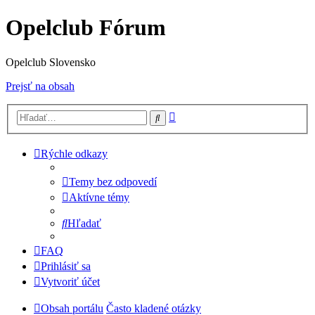
Opelclub Fórum
Opelclub Slovensko
Prejsť na obsah
Rozšírené
Hľadať
vyhľadávanie
Rýchle odkazy
Temy bez odpovedí
Aktívne témy
Hľadať
FAQ
Prihlásiť sa
Vytvoriť účet
Obsah portálu
Často kladené otázky