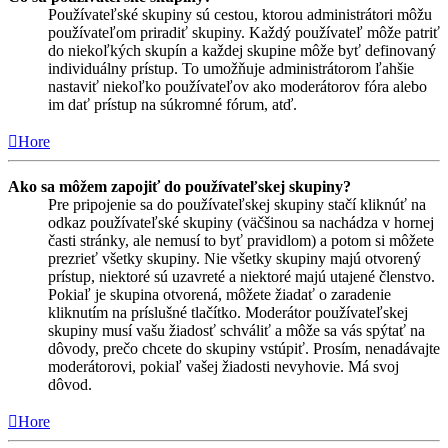
Používateľské skupiny sú cestou, ktorou administrátori môžu
používateľom priradiť skupiny. Každý používateľ môže patriť
do niekoľkých skupín a každej skupine môže byť definovaný
individuálny prístup. To umožňuje administrátorom ľahšie
nastaviť niekoľko používateľov ako moderátorov fóra alebo
im dať prístup na súkromné fórum, atď.
Hore
Ako sa môžem zapojiť do používateľskej skupiny?
Pre pripojenie sa do používateľskej skupiny stačí kliknúť na
odkaz používateľské skupiny (väčšinou sa nachádza v hornej
časti stránky, ale nemusí to byť pravidlom) a potom si môžete
prezrieť všetky skupiny. Nie všetky skupiny majú otvorený
prístup, niektoré sú uzavreté a niektoré majú utajené členstvo.
Pokiaľ je skupina otvorená, môžete žiadať o zaradenie
kliknutím na príslušné tlačítko. Moderátor používateľskej
skupiny musí vašu žiadosť schváliť a môže sa vás spýtať na
dôvody, prečo chcete do skupiny vstúpiť. Prosím, nenadávajte
moderátorovi, pokiaľ vašej žiadosti nevyhovie. Má svoj
dôvod.
Hore