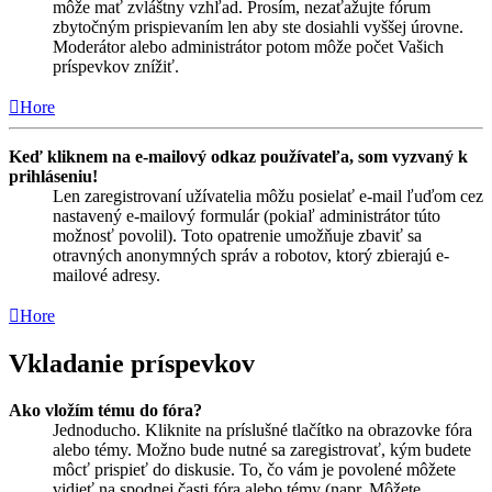
môže mať zvláštny vzhľad. Prosím, nezaťažujte fórum
zbytočným prispievaním len aby ste dosiahli vyššej úrovne.
Moderátor alebo administrátor potom môže počet Vašich
príspevkov znížiť.
Hore
Keď kliknem na e-mailový odkaz používateľa, som vyzvaný k
prihláseniu!
Len zaregistrovaní užívatelia môžu posielať e-mail ľuďom cez
nastavený e-mailový formulár (pokiaľ administrátor túto
možnosť povolil). Toto opatrenie umožňuje zbaviť sa
otravných anonymných správ a robotov, ktorý zbierajú e-
mailové adresy.
Hore
Vkladanie príspevkov
Ako vložím tému do fóra?
Jednoducho. Kliknite na príslušné tlačítko na obrazovke fóra
alebo témy. Možno bude nutné sa zaregistrovať, kým budete
môcť prispieť do diskusie. To, čo vám je povolené môžete
vidieť na spodnej časti fóra alebo témy (napr. Môžete