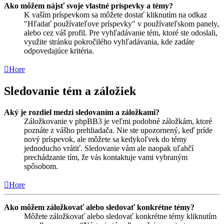
Ako môžem nájsť svoje vlastné príspevky a témy?
K vaším príspevkom sa môžete dostať kliknutím na odkaz
"Hľadať používateľove príspevky" v používateľskom panely,
alebo cez váš profil. Pre vyhľadávanie tém, ktoré ste odoslali,
využite stránku pokročilého vyhľadávania, kde zadáte
odpovedajúce kritéria.
Hore
Sledovanie tém a záložiek
Aký je rozdiel medzi sledovaním a záložkami?
Záložkovanie v phpBB3 je veľmi podobné záložkám, ktoré
poznáte z vášho prehliadača. Nie ste upozornený, keď príde
nový príspevok, ale môžete sa kedykoľvek do témy
jednoducho vrátiť. Sledovanie vám ale naopak uľahčí
prechádzanie tím, že vás kontaktuje vami vybraným
spôsobom.
Hore
Ako môžem záložkovať alebo sledovať konkrétne témy?
Môžete záložkovať alebo sledovať konkrétne témy kliknutím