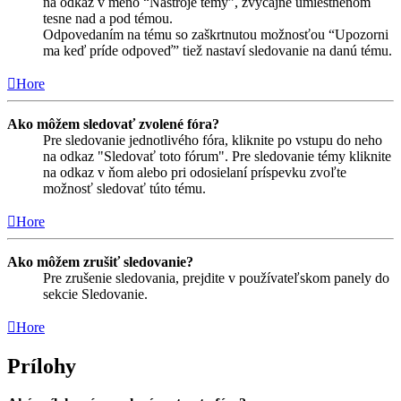
na odkaz v meno “Nástroje témy”, zvyčajne umiestnenom
tesne nad a pod témou.
Odpovedaním na tému so zaškrtnutou možnosťou “Upozorni
ma keď príde odpoveď” tiež nastaví sledovanie na danú tému.
Hore
Ako môžem sledovať zvolené fóra?
Pre sledovanie jednotlivého fóra, kliknite po vstupu do neho
na odkaz "Sledovať toto fórum". Pre sledovanie témy kliknite
na odkaz v ňom alebo pri odosielaní príspevku zvoľte
možnosť sledovať túto tému.
Hore
Ako môžem zrušiť sledovanie?
Pre zrušenie sledovania, prejdite v používateľskom panely do
sekcie Sledovanie.
Hore
Prílohy