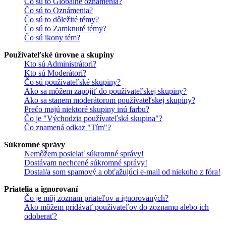
Čo sú to Globálne oznámenia?
Čo sú to Oznámenia?
Čo sú to dôležité témy?
Čo sú to Zamknuté témy?
Čo sú ikony tém?
Používateľské úrovne a skupiny
Kto sú Administrátori?
Kto sú Moderátori?
Čo sú používateľské skupiny?
Ako sa môžem zapojiť do používateľskej skupiny?
Ako sa stanem moderátorom používateľskej skupiny?
Prečo majú niektoré skupiny inú farbu?
Čo je "Východzia používateľská skupina"?
Čo znamená odkaz "Tím"?
Súkromné správy
Nemôžem posielať súkromné správy!
Dostávam nechcené súkromné správy!
Dostal/a som spamový a obťažujúci e-mail od niekoho z fóra!
Priatelia a ignorovaní
Čo je môj zoznam priateľov a ignorovaných?
Ako môžem pridávať používateľov do zoznamu alebo ich
odoberať?