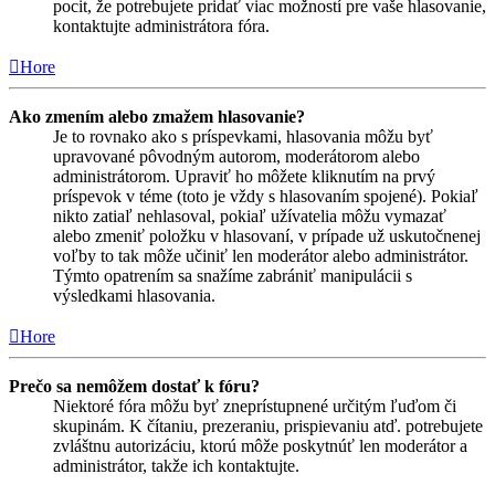
pocit, že potrebujete pridať viac možností pre vaše hlasovanie,
kontaktujte administrátora fóra.
Hore
Ako zmením alebo zmažem hlasovanie?
Je to rovnako ako s príspevkami, hlasovania môžu byť
upravované pôvodným autorom, moderátorom alebo
administrátorom. Upraviť ho môžete kliknutím na prvý
príspevok v téme (toto je vždy s hlasovaním spojené). Pokiaľ
nikto zatiaľ nehlasoval, pokiaľ užívatelia môžu vymazať
alebo zmeniť položku v hlasovaní, v prípade už uskutočnenej
voľby to tak môže učiniť len moderátor alebo administrátor.
Týmto opatrením sa snažíme zabrániť manipulácii s
výsledkami hlasovania.
Hore
Prečo sa nemôžem dostať k fóru?
Niektoré fóra môžu byť zneprístupnené určitým ľuďom či
skupinám. K čítaniu, prezeraniu, prispievaniu atď. potrebujete
zvláštnu autorizáciu, ktorú môže poskytnúť len moderátor a
administrátor, takže ich kontaktujte.