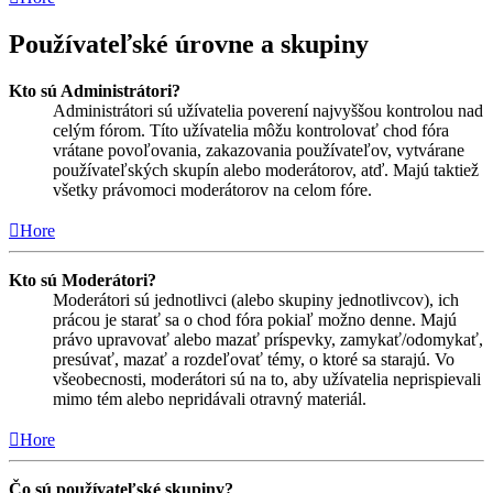
Používateľské úrovne a skupiny
Kto sú Administrátori?
Administrátori sú užívatelia poverení najvyššou kontrolou nad
celým fórom. Títo užívatelia môžu kontrolovať chod fóra
vrátane povoľovania, zakazovania používateľov, vytvárane
používateľských skupín alebo moderátorov, atď. Majú taktiež
všetky právomoci moderátorov na celom fóre.
Hore
Kto sú Moderátori?
Moderátori sú jednotlivci (alebo skupiny jednotlivcov), ich
prácou je starať sa o chod fóra pokiaľ možno denne. Majú
právo upravovať alebo mazať príspevky, zamykať/odomykať,
presúvať, mazať a rozdeľovať témy, o ktoré sa starajú. Vo
všeobecnosti, moderátori sú na to, aby užívatelia neprispievali
mimo tém alebo nepridávali otravný materiál.
Hore
Čo sú používateľské skupiny?