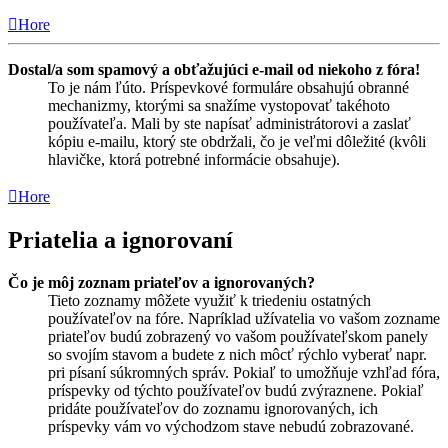
Hore
Dostal/a som spamový a obťažujúci e-mail od niekoho z fóra!
To je nám ľúto. Príspevkové formuláre obsahujú obranné
mechanizmy, ktorými sa snažíme vystopovať takéhoto
používateľa. Mali by ste napísať administrátorovi a zaslať
kópiu e-mailu, ktorý ste obdržali, čo je veľmi dôležité (kvôli
hlavičke, ktorá potrebné informácie obsahuje).
Hore
Priatelia a ignorovaní
Čo je môj zoznam priateľov a ignorovaných?
Tieto zoznamy môžete využiť k triedeniu ostatných
používateľov na fóre. Napríklad užívatelia vo vašom zozname
priateľov budú zobrazený vo vašom používateľskom panely
so svojím stavom a budete z nich môcť rýchlo vyberať napr.
pri písaní súkromných správ. Pokiaľ to umožňuje vzhľad fóra,
príspevky od týchto používateľov budú zvýraznene. Pokiaľ
pridáte používateľov do zoznamu ignorovaných, ich
príspevky vám vo východzom stave nebudú zobrazované.