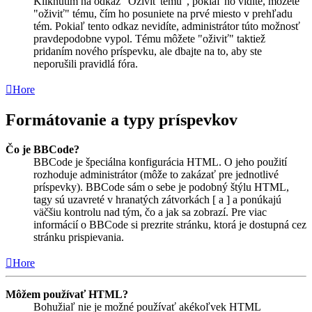
Kliknutím na odkaz "Oživiť tému", pokiaľ ho vidíte, môžete
"oživiť" tému, čím ho posuniete na prvé miesto v prehľadu
tém. Pokiaľ tento odkaz nevidíte, administrátor túto možnosť
pravdepodobne vypol. Tému môžete "oživiť" taktiež
pridaním nového príspevku, ale dbajte na to, aby ste
neporušili pravidlá fóra.
Hore
Formátovanie a typy príspevkov
Čo je BBCode?
BBCode je špeciálna konfigurácia HTML. O jeho použití
rozhoduje administrátor (môže to zakázať pre jednotlivé
príspevky). BBCode sám o sebe je podobný štýlu HTML,
tagy sú uzavreté v hranatých zátvorkách [ a ] a ponúkajú
väčšiu kontrolu nad tým, čo a jak sa zobrazí. Pre viac
informácií o BBCode si prezrite stránku, ktorá je dostupná cez
stránku prispievania.
Hore
Môžem používať HTML?
Bohužiaľ nie je možné používať akékoľvek HTML