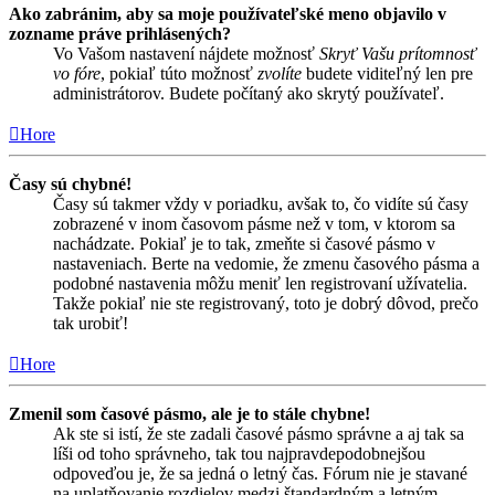
Ako zabránim, aby sa moje používateľské meno objavilo v
zozname práve prihlásených?
Vo Vašom nastavení nájdete možnosť
Skryť Vašu prítomnosť
vo fóre
, pokiaľ túto možnosť
zvolíte
budete viditeľný len pre
administrátorov. Budete počítaný ako skrytý používateľ.
Hore
Časy sú chybné!
Časy sú takmer vždy v poriadku, avšak to, čo vidíte sú časy
zobrazené v inom časovom pásme než v tom, v ktorom sa
nachádzate. Pokiaľ je to tak, zmeňte si časové pásmo v
nastaveniach. Berte na vedomie, že zmenu časového pásma a
podobné nastavenia môžu meniť len registrovaní užívatelia.
Takže pokiaľ nie ste registrovaný, toto je dobrý dôvod, prečo
tak urobiť!
Hore
Zmenil som časové pásmo, ale je to stále chybne!
Ak ste si istí, že ste zadali časové pásmo správne a aj tak sa
líši od toho správneho, tak tou najpravdepodobnejšou
odpoveďou je, že sa jedná o letný čas. Fórum nie je stavané
na uplatňovanie rozdielov medzi štandardným a letným